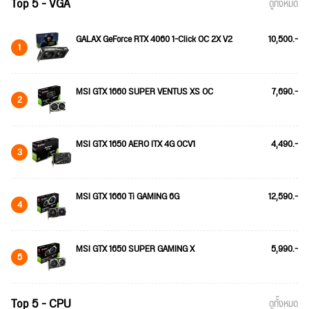
Top 5 - VGA
ดูทั้งหมด
GALAX GeForce RTX 4060 1-Click OC 2X V2
10,500.-
1
MSI GTX 1660 SUPER VENTUS XS OC
7,690.-
2
MSI GTX 1650 AERO ITX 4G OCV1
4,490.-
3
MSI GTX 1660 Ti GAMING 6G
12,590.-
4
MSI GTX 1650 SUPER GAMING X
5,990.-
5
Top 5 - CPU
ดูทั้งหมด