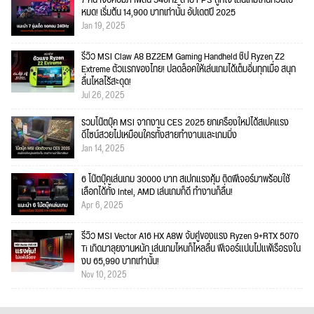
หมด! เริ่มต้น 14,900 บาทเท่านั้น อัปเดตปี 2025
Jan 19, 2025
รีวิว MSI Claw A8 BZ2EM Gaming Handheld ชิป Ryzen Z2
Extreme ตัวแรกของไทย! ปลดล็อคให้เล่นเกมได้เต็มอิ่มทุกเมื่อ สนุก
ลื่นไหลไร้สะดุด!
Jul 26, 2025
รวมโน๊ตบุ๊ค MSI จากงาน CES 2025 ยกเครื่องใหม่ได้สเปคแรง
ดีไซน์สวยไม่เหมือนใครทั้งสายทำงานและเกมมิ่ง
Jan 14, 2025
6 โน๊ตบุ๊คเล่นเกม 30000 บาท สเปกแรงคุ้ม ติดฟีเจอร์มาพร้อมใช้
เลือกได้ทั้ง Intel, AMD เล่นเกมก็ดี ทำงานก็ลื่น!
Apr 6, 2025
รีวิว MSI Vector A16 HX A8W จับคู่ของแรง Ryzen 9+RTX 5070
Ti เกิดมาลุยงานหนัก เล่นเกมไหนก็ไหลลื่น ฟีเจอร์แน่นไม่แพ้เรือธงใน
งบ 65,990 บาทเท่านั้น!
Nov 10, 2025