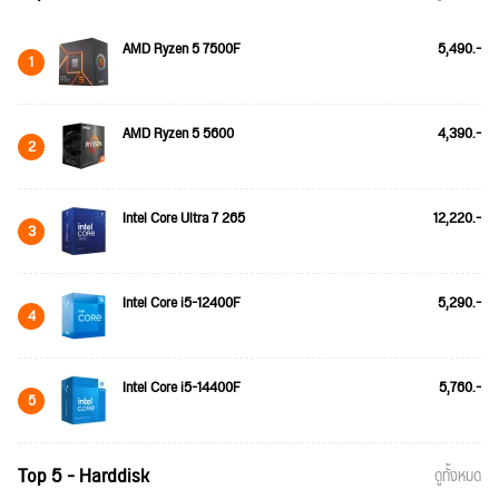
AMD Ryzen 5 7500F
5,490.-
1
AMD Ryzen 5 5600
4,390.-
2
Intel Core Ultra 7 265
12,220.-
3
Intel Core i5-12400F
5,290.-
4
Intel Core i5-14400F
5,760.-
5
Top 5 - Harddisk
ดูทั้งหมด