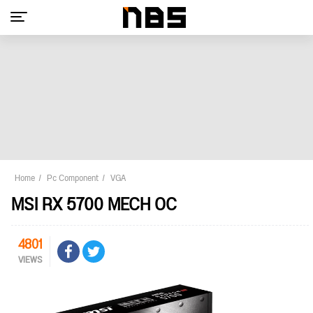
Home
Pc Component
VGA
MSI RX 5700 MECH OC
4801
VIEWS