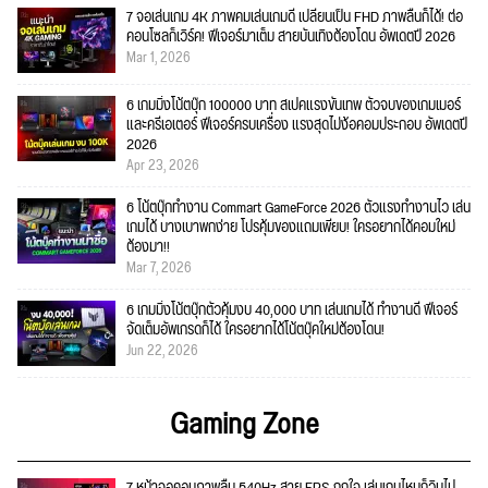
7 จอเล่นเกม 4K ภาพคมเล่นเกมดี เปลี่ยนเป็น FHD ภาพลื่นก็ได้! ต่อ
คอนโซลก็เวิร์ค! ฟีเจอร์มาเต็ม สายบันเทิงต้องโดน อัพเดตปี 2026
Mar 1, 2026
6 เกมมิ่งโน้ตบุ๊ก 100000 บาท สเปคแรงขั้นเทพ ตัวจบของเกมเมอร์
และครีเอเตอร์ ฟีเจอร์ครบเครื่อง แรงสุดไม่ง้อคอมประกอบ อัพเดตปี
2026
Apr 23, 2026
6 โน้ตบุ๊กทำงาน Commart GameForce 2026 ตัวแรงทำงานไว เล่น
เกมได้ บางเบาพกง่าย โปรคุ้มของแถมเพียบ! ใครอยากได้คอมใหม่
ต้องมา!!
Mar 7, 2026
6 เกมมิ่งโน้ตบุ๊กตัวคุ้มงบ 40,000 บาท เล่นเกมได้ ทำงานดี ฟีเจอร์
จัดเต็มอัพเกรดก็ได้ ใครอยากได้โน้ตบุ๊คใหม่ต้องโดน!
Jun 22, 2026
Gaming Zone
7 หน้าจอคอมภาพลื่น 540Hz สาย FPS ถูกใจ เล่นเกมไหนก็วินไป