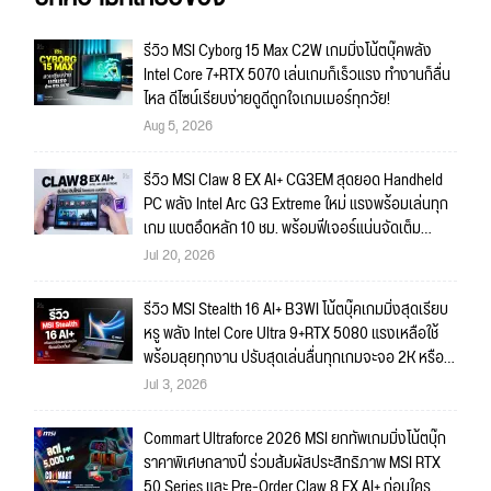
รีวิว MSI Cyborg 15 Max C2W เกมมิ่งโน้ตบุ๊คพลัง
Intel Core 7+RTX 5070 เล่นเกมก็เร็วแรง ทำงานก็ลื่น
ไหล ดีไซน์เรียบง่ายดูดีถูกใจเกมเมอร์ทุกวัย!
Aug 5, 2026
รีวิว MSI Claw 8 EX AI+ CG3EM สุดยอด Handheld
PC พลัง Intel Arc G3 Extreme ใหม่ แรงพร้อมเล่นทุก
เกม แบตอึดหลัก 10 ชม. พร้อมฟีเจอร์แน่นจัดเต็ม
ถึงใจ!!
Jul 20, 2026
รีวิว MSI Stealth 16 AI+ B3WI โน้ตบุ๊คเกมมิ่งสุดเรียบ
หรู พลัง Intel Core Ultra 9+RTX 5080 แรงเหลือใช้
พร้อมลุยทุกงาน ปรับสุดเล่นลื่นทุกเกมจะจอ 2K หรือ
4K ก็สบายมาก!!
Jul 3, 2026
Commart Ultraforce 2026 MSI ยกทัพเกมมิ่งโน้ตบุ๊ก
ราคาพิเศษกลางปี ร่วมสัมผัสประสิทธิภาพ MSI RTX
50 Series และ Pre-Order Claw 8 EX AI+ ก่อนใคร