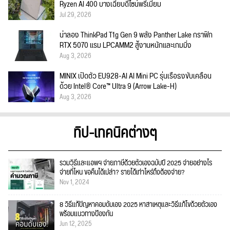
Ryzen AI 400 บางเฉียบดีไซน์พรีเมียม
Jul 29, 2026
น่าลอง ThinkPad T1g Gen 9 พลัง Panther Lake กราฟิก
RTX 5070 แรม LPCAMM2 สู้งานหนักและเกมมิ่ง
Aug 3, 2026
MINIX เปิดตัว EU928-AI AI Mini PC รุ่นเรือธงขับเคลื่อน
ด้วย Intel® Core™ Ultra 9 (Arrow Lake-H)
Aug 3, 2026
ทิป-เทคนิคต่างๆ
รวมวิธีและแอพฯ จ่ายภาษีด้วยตัวเองฉบับปี 2025 จ่ายอย่างไร
จ่ายที่ไหน ขอคืนได้เปล่า? รายได้เท่าไหร่ถึงต้องจ่าย?
Nov 1, 2024
8 วิธีแก้ปัญหาคอมดับเอง 2025 หาสาเหตุและวิธีแก้ไขด้วยตัวเอง
พร้อมแนวทางป้องกัน
Jun 12, 2025