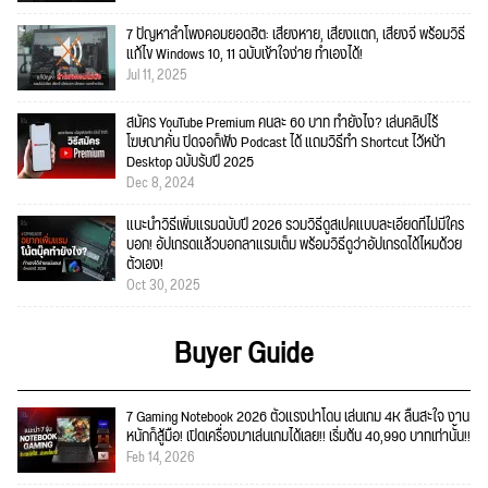
7 ปัญหาลำโพงคอมยอดฮิต: เสียงหาย, เสียงแตก, เสียงจี่ พร้อมวิธี
แก้ไข Windows 10, 11 ฉบับเข้าใจง่าย ทำเองได้!
Jul 11, 2025
สมัคร YouTube Premium คนละ 60 บาท ทำยังไง? เล่นคลิปไร้
โฆษณาคั่น ปิดจอก็ฟัง Podcast ได้ แถมวิธีทำ Shortcut ไว้หน้า
Desktop ฉบับรับปี 2025
Dec 8, 2024
แนะนำวิธีเพิ่มแรมฉบับปี 2026 รวมวิธีดูสเปคแบบละเอียดที่ไม่มีใคร
บอก! อัปเกรดแล้วบอกลาแรมเต็ม พร้อมวิธีดูว่าอัปเกรดได้ไหมด้วย
ตัวเอง!
Oct 30, 2025
Buyer Guide
7 Gaming Notebook 2026 ตัวแรงน่าโดน เล่นเกม 4K ลื่นสะใจ งาน
หนักก็สู้มือ! เปิดเครื่องมาเล่นเกมได้เลย!! เริ่มต้น 40,990 บาทเท่านั้น!!
Feb 14, 2026