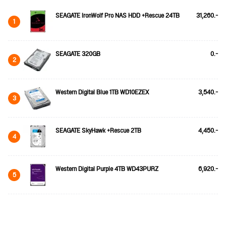
SEAGATE IronWolf Pro NAS HDD +Rescue 24TB
31,260.-
1
SEAGATE 320GB
0.-
2
Western Digital Blue 1TB WD10EZEX
3,540.-
3
SEAGATE SkyHawk +Rescue 2TB
4,450.-
4
Western Digital Purple 4TB WD43PURZ
6,920.-
5