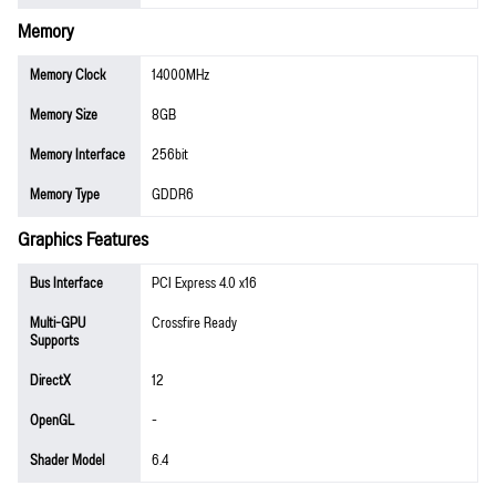
Memory
Memory Clock
14000MHz
Memory Size
8GB
Memory Interface
256bit
Memory Type
GDDR6
Graphics Features
Bus Interface
PCI Express 4.0 x16
Multi-GPU
Crossfire Ready
Supports
DirectX
12
OpenGL
-
Shader Model
6.4