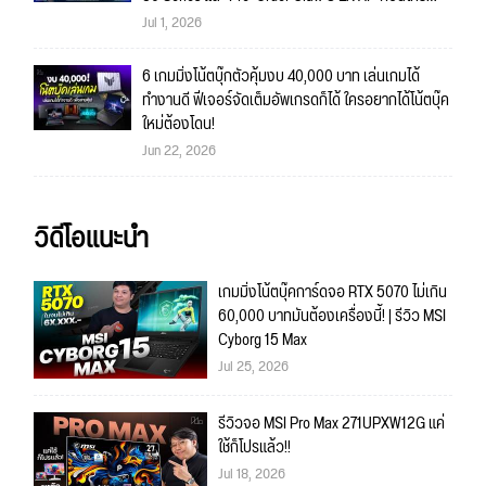
พร้อมของรางวัลเข้าร่วมกิจกรรมในงาน!
Jul 1, 2026
6 เกมมิ่งโน้ตบุ๊กตัวคุ้มงบ 40,000 บาท เล่นเกมได้
ทำงานดี ฟีเจอร์จัดเต็มอัพเกรดก็ได้ ใครอยากได้โน้ตบุ๊ค
ใหม่ต้องโดน!
Jun 22, 2026
วิดีโอแนะนำ
เกมมิ่งโน้ตบุ๊คการ์ดจอ RTX 5070 ไม่เกิน
60,000 บาทมันต้องเครื่องนี้! | รีวิว MSI
Cyborg 15 Max
Jul 25, 2026
รีวิวจอ MSI Pro Max 271UPXW12G แค่
ใช้ก็โปรแล้ว!!
Jul 18, 2026