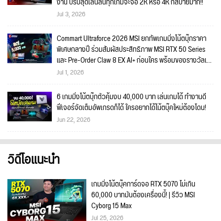
งาน ปรับสุดเล่นลื่นทุกเกมจะจอ 2K หรือ 4K ก็สบายมาก!!
Jul 3, 2026
Commart Ultraforce 2026 MSI ยกทัพเกมมิ่งโน้ตบุ๊กราคา
พิเศษกลางปี ร่วมสัมผัสประสิทธิภาพ MSI RTX 50 Series
และ Pre-Order Claw 8 EX AI+ ก่อนใคร พร้อมของรางวัลเข้า
ร่วมกิจกรรมในงาน!
Jul 1, 2026
6 เกมมิ่งโน้ตบุ๊กตัวคุ้มงบ 40,000 บาท เล่นเกมได้ ทำงานดี
ฟีเจอร์จัดเต็มอัพเกรดก็ได้ ใครอยากได้โน้ตบุ๊คใหม่ต้องโดน!
Jun 22, 2026
วิดีโอแนะนำ
เกมมิ่งโน้ตบุ๊คการ์ดจอ RTX 5070 ไม่เกิน
60,000 บาทมันต้องเครื่องนี้! | รีวิว MSI
Cyborg 15 Max
Jul 25, 2026