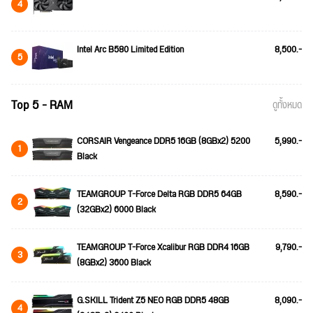
4
Intel Arc B580 Limited Edition
8,500.-
5
Top 5 - RAM
ดูทั้งหมด
CORSAIR Vengeance DDR5 16GB (8GBx2) 5200
5,990.-
1
Black
TEAMGROUP T-Force Delta RGB DDR5 64GB
8,590.-
2
(32GBx2) 6000 Black
TEAMGROUP T-Force Xcalibur RGB DDR4 16GB
9,790.-
3
(8GBx2) 3600 Black
G.SKILL Trident Z5 NEO RGB DDR5 48GB
8,090.-
4