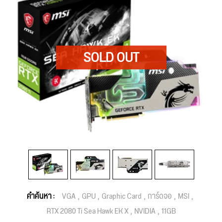
คำค้นหา :
VGA
GPU
Graphic Card
การ์ดจอ
MSI
RTX 2080 Ti Sea Hawk EK X
NVIDIA
11GB