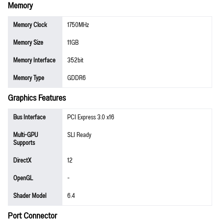
Memory
Memory Clock
1750MHz
Memory Size
11GB
Memory Interface
352bit
Memory Type
GDDR6
Graphics Features
Bus Interface
PCI Express 3.0 x16
Multi-GPU
SLI Ready
Supports
DirectX
12
OpenGL
-
Shader Model
6.4
Port Connector