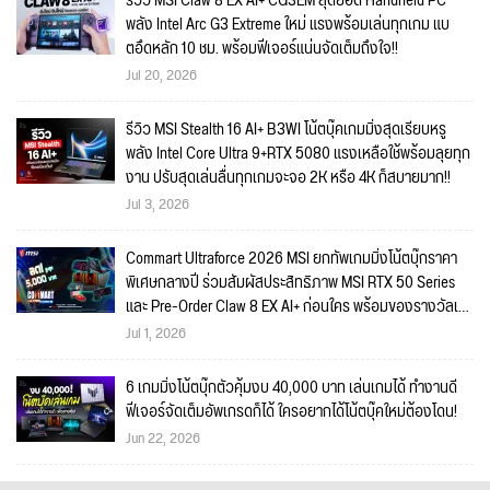
รีวิว MSI Claw 8 EX AI+ CG3EM สุดยอด Handheld PC
พลัง Intel Arc G3 Extreme ใหม่ แรงพร้อมเล่นทุกเกม แบ
ตอึดหลัก 10 ชม. พร้อมฟีเจอร์แน่นจัดเต็มถึงใจ!!
Jul 20, 2026
รีวิว MSI Stealth 16 AI+ B3WI โน้ตบุ๊คเกมมิ่งสุดเรียบหรู
พลัง Intel Core Ultra 9+RTX 5080 แรงเหลือใช้พร้อมลุยทุก
งาน ปรับสุดเล่นลื่นทุกเกมจะจอ 2K หรือ 4K ก็สบายมาก!!
Jul 3, 2026
Commart Ultraforce 2026 MSI ยกทัพเกมมิ่งโน้ตบุ๊กราคา
พิเศษกลางปี ร่วมสัมผัสประสิทธิภาพ MSI RTX 50 Series
และ Pre-Order Claw 8 EX AI+ ก่อนใคร พร้อมของรางวัลเข้า
ร่วมกิจกรรมในงาน!
Jul 1, 2026
6 เกมมิ่งโน้ตบุ๊กตัวคุ้มงบ 40,000 บาท เล่นเกมได้ ทำงานดี
ฟีเจอร์จัดเต็มอัพเกรดก็ได้ ใครอยากได้โน้ตบุ๊คใหม่ต้องโดน!
Jun 22, 2026