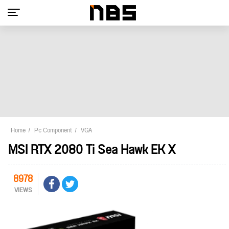
Home
Pc Component
VGA
MSI RTX 2080 Ti Sea Hawk EK X
8978
VIEWS