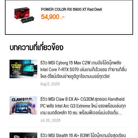
POWER COLOR RX 6900 XT Red Devil
54,900 .-
บทความที่เกี่ยวข้อง
รีวิว MSI Cyborg 15 Max C2W เกมมิ่งโน้ตบุ๊คพลัง
Intel Core 7+RTX 5070 เล่นเกมก็เร็วแรง ทำงานก็ลื่น
ไหล ดีไซน์เรียบง่ายดูดีถูกใจเกมเมอร์ทุกวัย!
Aug 5, 2026
รีวิว MSI Claw 8 EX AI+ CG3EM สุดยอด Handheld
PC พลัง Intel Arc G3 Extreme ใหม่ แรงพร้อมเล่นทุก
เกม แบตอึดหลัก 10 ชม. พร้อมฟีเจอร์แน่นจัดเต็ม
ถึงใจ!!
Jul 20, 2026
รีวิว MSI Stealth 16 AI+ B3WI โน้ตบุ๊คเกมมิ่งสุดเรียบ