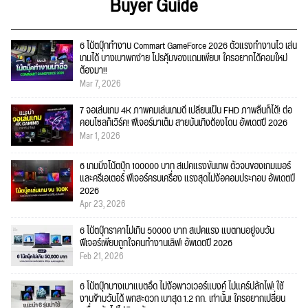
Buyer Guide
6 โน้ตบุ๊กทำงาน Commart GameForce 2026 ตัวแรงทำงานไว เล่น
เกมได้ บางเบาพกง่าย โปรคุ้มของแถมเพียบ! ใครอยากได้คอมใหม่
ต้องมา!!
Mar 7, 2026
7 จอเล่นเกม 4K ภาพคมเล่นเกมดี เปลี่ยนเป็น FHD ภาพลื่นก็ได้! ต่อ
คอนโซลก็เวิร์ค! ฟีเจอร์มาเต็ม สายบันเทิงต้องโดน อัพเดตปี 2026
Mar 1, 2026
6 เกมมิ่งโน้ตบุ๊ก 100000 บาท สเปคแรงขั้นเทพ ตัวจบของเกมเมอร์
และครีเอเตอร์ ฟีเจอร์ครบเครื่อง แรงสุดไม่ง้อคอมประกอบ อัพเดตปี
2026
Apr 23, 2026
6 โน้ตบุ๊กราคาไม่เกิน 50000 บาท สเปคแรง แบตทนอยู่จบวัน
ฟีเจอร์เพียบถูกใจคนทำงานเลิฟ! อัพเดตปี 2026
Feb 21, 2026
6 โน้ตบุ๊กบางเบาแบตอึด ไม่ง้อพาวเวอร์แบงค์ ไม่แคร์ปลั๊กไฟ! ใช้
งานข้ามวันได้ พกสะดวก เบาสุด 1.2 กก. เท่านั้น! ใครอยากเปลี่ยน