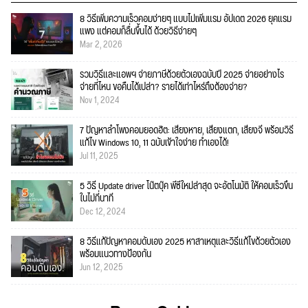
8 วิธีเพิ่มความเร็วคอมง่ายๆ แบบไม่เพิ่มแรม อัปเดต 2026 ยุคแรม
แพง แต่คอมก็ลื่นขึ้นได้ ด้วยวิธีง่ายๆ
Mar 2, 2026
รวมวิธีและแอพฯ จ่ายภาษีด้วยตัวเองฉบับปี 2025 จ่ายอย่างไร
จ่ายที่ไหน ขอคืนได้เปล่า? รายได้เท่าไหร่ถึงต้องจ่าย?
Nov 1, 2024
7 ปัญหาลำโพงคอมยอดฮิต: เสียงหาย, เสียงแตก, เสียงจี่ พร้อมวิธี
แก้ไข Windows 10, 11 ฉบับเข้าใจง่าย ทำเองได้!
Jul 11, 2025
5 วิธี Update driver โน๊ตบุ๊ค พีซีใหม่ล่าสุด จะอัตโนมัติ ให้คอมเร็วขึ้น
ในไม่กี่นาที
Dec 12, 2024
8 วิธีแก้ปัญหาคอมดับเอง 2025 หาสาเหตุและวิธีแก้ไขด้วยตัวเอง
พร้อมแนวทางป้องกัน
Jun 12, 2025