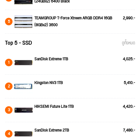
(24GBx2) 6400 Black
TEAMGROUP T-Force Xtreem ARGB DDR4 16GB
2,990.-
5
(8GBx2) 3600
Top 5 - SSD
ดูทั้งหมด
SanDisk Extreme 1TB
4,025.-
1
Kingston NV3 1TB
5,410.-
2
HIKSEMI Future Lite 1TB
4,420.-
3
SanDisk Extreme 2TB
7,480.-
4