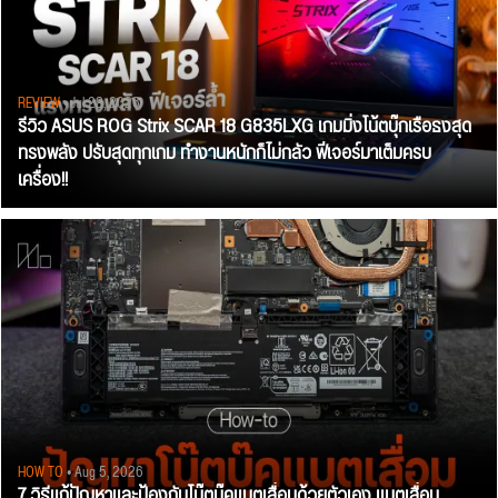
REVIEW
• Jul 28, 2026
รีวิว ASUS ROG Strix SCAR 18 G835LXG เกมมิ่งโน้ตบุ๊กเรือธงสุด
ทรงพลัง ปรับสุดทุกเกม ทำงานหนักก็ไม่กลัว ฟีเจอร์มาเต็มครบ
เครื่อง!!
HOW TO
• Aug 5, 2026
7 วิธีแก้ปัญหาและป้องกันโน๊ตบุ๊คแบตเสื่อมด้วยตัวเอง แบตเสื่อม