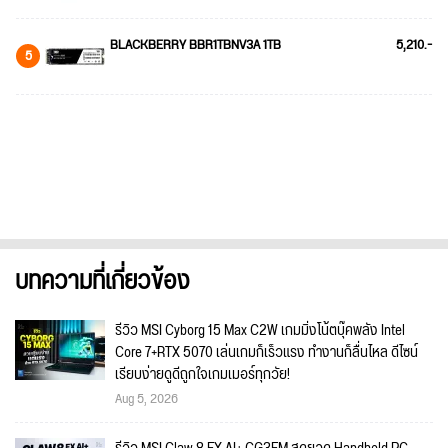
BLACKBERRY BBR1TBNV3A 1TB
5,210.-
5
บทความที่เกี่ยวข้อง
รีวิว MSI Cyborg 15 Max C2W เกมมิ่งโน้ตบุ๊คพลัง Intel
Core 7+RTX 5070 เล่นเกมก็เร็วแรง ทำงานก็ลื่นไหล ดีไซน์
เรียบง่ายดูดีถูกใจเกมเมอร์ทุกวัย!
Aug 5, 2026