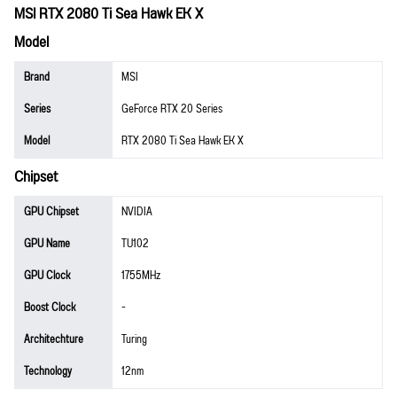
MSI RTX 2080 Ti Sea Hawk EK X
Model
Brand
MSI
Series
GeForce RTX 20 Series
Model
RTX 2080 Ti Sea Hawk EK X
Chipset
GPU Chipset
NVIDIA
GPU Name
TU102
GPU Clock
1755MHz
Boost Clock
-
Architechture
Turing
Technology
12nm