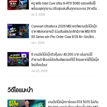
หรู พลัง Intel Core Ultra 9+RTX 5080 แรงเหลือใช้
พร้อมลุยทุกงาน ปรับสุดเล่นลื่นทุกเกมจะจอ 2K หรือ
4K ก็สบายมาก!!
Jul 3, 2026
Commart Ultraforce 2026 MSI ยกทัพเกมมิ่งโน้ตบุ๊ก
ราคาพิเศษกลางปี ร่วมสัมผัสประสิทธิภาพ MSI RTX
50 Series และ Pre-Order Claw 8 EX AI+ ก่อนใคร
พร้อมของรางวัลเข้าร่วมกิจกรรมในงาน!
Jul 1, 2026
6 เกมมิ่งโน้ตบุ๊กตัวคุ้มงบ 40,000 บาท เล่นเกมได้
ทำงานดี ฟีเจอร์จัดเต็มอัพเกรดก็ได้ ใครอยากได้โน้ตบุ๊ค
ใหม่ต้องโดน!
Jun 22, 2026
วิดีโอแนะนำ
เกมมิ่งโน้ตบุ๊คการ์ดจอ RTX 5070 ไม่เกิน