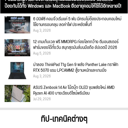
ป้องกันได้ทั้ง Windows และ MacBook ยืดอายุคอมให้ใช้ได้อีกหลายปี!
6 มินิพีซี คอมจิ๋วเริ่มแค่ 5 พัน มีครบไม่ต้องประกอบคอมใหม่
ใช้งานครอบคลุม ลดค่าไฟ ประหยัดพื้นที่
Aug 3, 2026
12 เกมเก็บเวล ฟรี MMORPG ท่องโลกกว้าง ตีมอนสเตอร์
ฟาร์มของได้ทั้งวัน สนุกสุดมันส์บนมือถือ อัปเดตปี 2026
Aug 5, 2026
น่าลอง ThinkPad T1g Gen 9 พลัง Panther Lake กราฟิก
RTX 5070 แรม LPCAMM2 สู้งานหนักและเกมมิ่ง
Aug 3, 2026
ASUS Zenbook 14 Air โน้ตบุ๊ก OLED ขุมพลังใหม่ AMD
Ryzen AI 400 บางเฉียบดีไซน์พรีเมียม
Jul 29, 2026
ทิป-เทคนิคต่างๆ