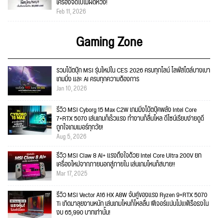
เครื่องจัดไปไม่ผิดหวัง!
Feb 11, 2026
Gaming Zone
รวมโน้ตบุ๊ก MSI รุ่นใหม่ใน CES 2026 ครบทุกไลน์ ไลฟ์สไตล์บางเบา
เกมมิ่ง และ AI ครบทุกความต้องการ
Jan 10, 2026
รีวิว MSI Cyborg 15 Max C2W เกมมิ่งโน้ตบุ๊คพลัง Intel Core
7+RTX 5070 เล่นเกมก็เร็วแรง ทำงานก็ลื่นไหล ดีไซน์เรียบง่ายดูดี
ถูกใจเกมเมอร์ทุกวัย!
Aug 5, 2026
รีวิว MSI Claw 8 AI+ แรงถึงใจด้วย Intel Core Ultra 200V ยก
เครื่องใหม่จากภายนอกสู่ภายใน เล่นเกมไหนก็สบาย!!
Mar 17, 2025
รีวิว MSI Vector A16 HX A8W จับคู่ของแรง Ryzen 9+RTX 5070
Ti เกิดมาลุยงานหนัก เล่นเกมไหนก็ไหลลื่น ฟีเจอร์แน่นไม่แพ้เรือธงใน
งบ 65,990 บาทเท่านั้น!