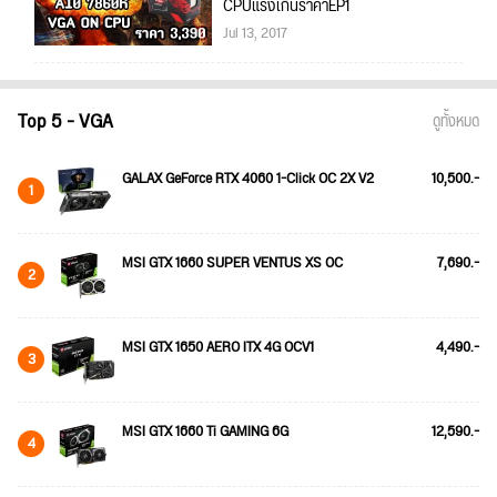
CPUแรงเกินราคาEP1
Jul 13, 2017
Top 5 - VGA
ดูทั้งหมด
GALAX GeForce RTX 4060 1-Click OC 2X V2
10,500.-
1
MSI GTX 1660 SUPER VENTUS XS OC
7,690.-
2
MSI GTX 1650 AERO ITX 4G OCV1
4,490.-
3
MSI GTX 1660 Ti GAMING 6G
12,590.-
4