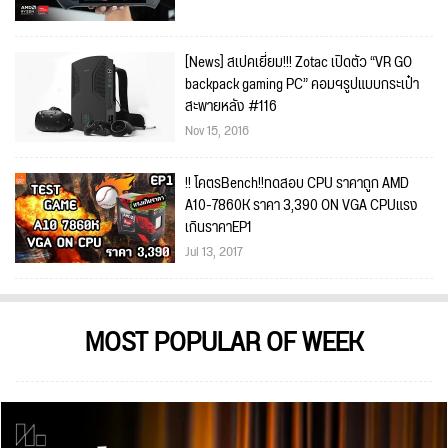
[News] สเปคเยี่ยม!!! Zotac เปิดตัว “VR GO
backpack gaming PC” คอมฯรูปแบบกระเป๋า
สะพายหลัง #116
Nov 15, 2016
!! โคตรBench!!ทดสอบ CPU ราคาถูก AMD
A10-7860K ราคา 3,390 ON VGA CPUแรง
เกินราคาEP1
Jul 13, 2017
MOST POPULAR OF WEEK