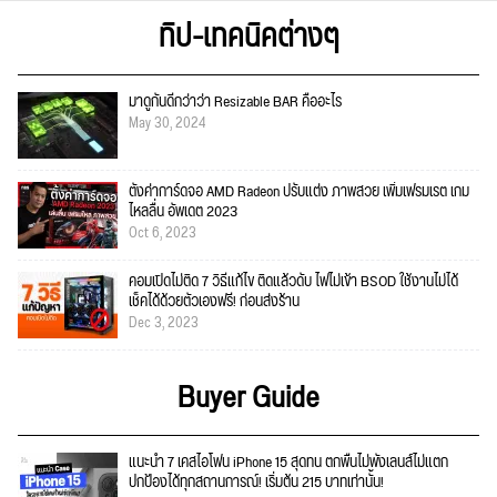
ทิป-เทคนิคต่างๆ
มาดูกันดีกว่าว่า Resizable BAR คืออะไร
May 30, 2024
ตั้งค่าการ์ดจอ AMD Radeon ปรับแต่ง ภาพสวย เพิ่มเฟรมเรต เกม
ไหลลื่น อัพเดต 2023
Oct 6, 2023
คอมเปิดไม่ติด 7 วิธีแก้ไข ติดแล้วดับ ไฟไม่เข้า BSOD ใช้งานไม่ได้
เช็คได้ด้วยตัวเองฟรี! ก่อนส่งร้าน
Dec 3, 2023
Buyer Guide
แนะนำ 7 เคสไอโฟน iPhone 15 สุดทน ตกพื้นไม่พังเลนส์ไม่แตก
ปกป้องได้ทุกสถานการณ์! เริ่มต้น 215 บาทเท่านั้น!