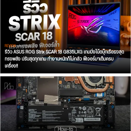
REVIEW
• Jul 28, 2026
รีวิว ASUS ROG Strix SCAR 18 G835LXG เกมมิ่งโน้ตบุ๊กเรือธงสุด
ทรงพลัง ปรับสุดทุกเกม ทำงานหนักก็ไม่กลัว ฟีเจอร์มาเต็มครบ
เครื่อง!!