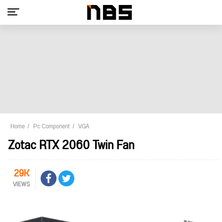
Home
Pc Component
VGA
Zotac RTX 2060 Twin Fan
29K
VIEWS