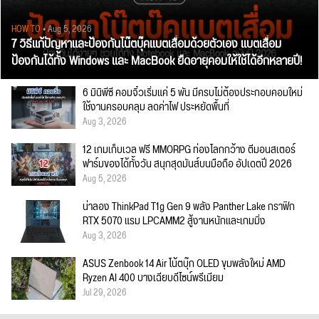
HOW TO
• Aug 5, 2026
7 วิธีแก้ปัญหาและป้องกันโน๊ตบุ๊คแบตเสื่อมด้วยตัวเอง แบตเสื่อม
ป้องกันได้ทั้ง Windows และ MacBook ยืดอายุคอมให้ใช้ได้อีกหลายปี!
6 มินิพีซี คอมจิ๋วเริ่มแค่ 5 พัน มีครบไม่ต้องประกอบคอมใหม่
ใช้งานครอบคลุม ลดค่าไฟ ประหยัดพื้นที่
Aug 3, 2026
12 เกมเก็บเวล ฟรี MMORPG ท่องโลกกว้าง ตีมอนสเตอร์
ฟาร์มของได้ทั้งวัน สนุกสุดมันส์บนมือถือ อัปเดตปี 2026
Aug 5, 2026
น่าลอง ThinkPad T1g Gen 9 พลัง Panther Lake กราฟิก
RTX 5070 แรม LPCAMM2 สู้งานหนักและเกมมิ่ง
Aug 3, 2026
ASUS Zenbook 14 Air โน้ตบุ๊ก OLED ขุมพลังใหม่ AMD
Ryzen AI 400 บางเฉียบดีไซน์พรีเมียม
Jul 29, 2026