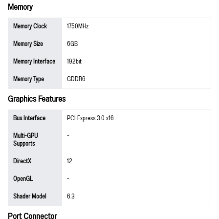
Memory
Memory Clock
1750MHz
Memory Size
6GB
Memory Interface
192bit
Memory Type
GDDR6
Graphics Features
Bus Interface
PCI Express 3.0 x16
Multi-GPU
-
Supports
DirectX
12
OpenGL
-
Shader Model
6.3
Port Connector