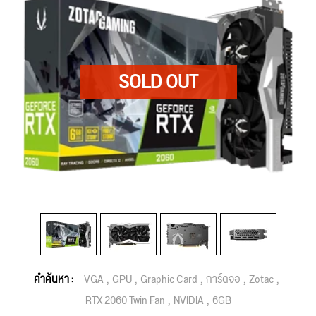
คำค้นหา :
VGA
GPU
Graphic Card
การ์ดจอ
Zotac
RTX 2060 Twin Fan
NVIDIA
6GB