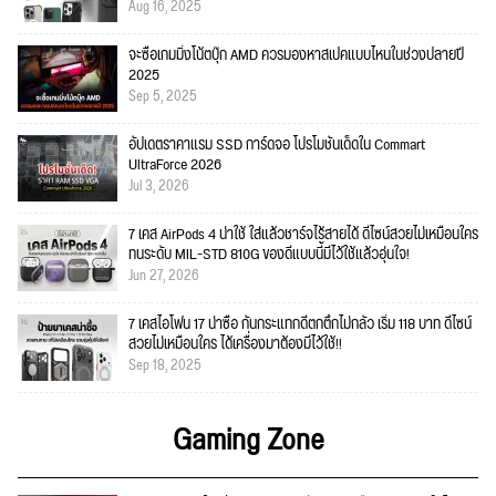
Aug 16, 2025
จะซื้อเกมมิ่งโน้ตบุ๊ก AMD ควรมองหาสเปคแบบไหนในช่วงปลายปี
2025
Sep 5, 2025
อัปเดตราคาแรม SSD การ์ดจอ โปรโมชั่นเด็ดใน Commart
UltraForce 2026
Jul 3, 2026
7 เคส AirPods 4 น่าใช้ ใส่แล้วชาร์จไร้สายได้ ดีไซน์สวยไม่เหมือนใคร
ทนระดับ MIL-STD 810G ของดีแบบนี้มีไว้ใช้แล้วอุ่นใจ!
Jun 27, 2026
7 เคสไอโฟน 17 น่าซื้อ กันกระแทกดีตกตึกไม่กลัว เริ่ม 118 บาท ดีไซน์
สวยไม่เหมือนใคร ได้เครื่องมาต้องมีไว้ใช้!!
Sep 18, 2025
Gaming Zone