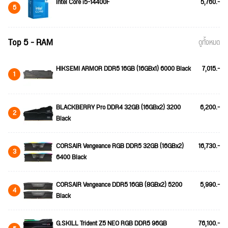
Intel Core i5-14400F
5,760.-
5
Top 5 - RAM
ดูทั้งหมด
HIKSEMI ARMOR DDR5 16GB (16GBx1) 6000 Black
7,015.-
1
BLACKBERRY Pro DDR4 32GB (16GBx2) 3200
6,200.-
2
Black
CORSAIR Vengeance RGB DDR5 32GB (16GBx2)
16,730.-
3
6400 Black
CORSAIR Vengeance DDR5 16GB (8GBx2) 5200
5,990.-
4
Black
G.SKILL Trident Z5 NEO RGB DDR5 96GB
76,100.-