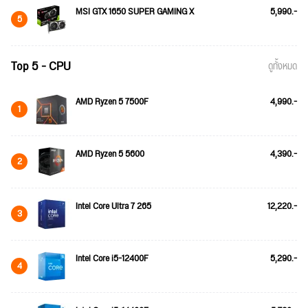
MSI GTX 1650 SUPER GAMING X
5,990.-
5
Top 5 - CPU
ดูทั้งหมด
AMD Ryzen 5 7500F
4,990.-
1
AMD Ryzen 5 5600
4,390.-
2
Intel Core Ultra 7 265
12,220.-
3
Intel Core i5-12400F
5,290.-
4