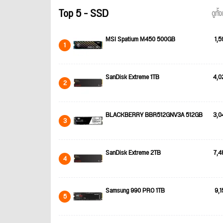
Top 5 - SSD
ดูทั
MSI Spatium M450 500GB
1,5
1
SanDisk Extreme 1TB
4,0
2
BLACKBERRY BBR512GNV3A 512GB
3,0
3
SanDisk Extreme 2TB
7,4
4
Samsung 990 PRO 1TB
9,1
5