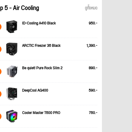
p 5 - Air Cooling
ดูทั้งหมด
ID-Cooling A410 Black
950.-
ARCTIC Freezer 36 Black
1,390.-
Be quiet! Pure Rock Slim 2
890.-
DeepCool AG400
590.-
Cooler Master T600 PRO
760.-