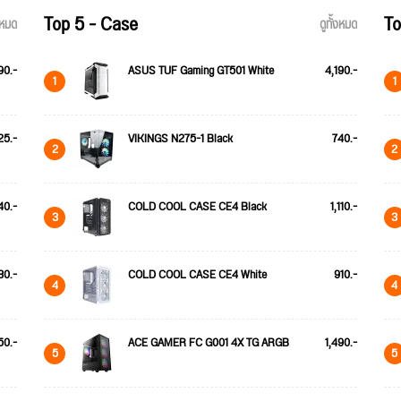
Top 5 - Case
To
้งหมด
ดูทั้งหมด
90.-
ASUS TUF Gaming GT501 White
4,190.-
1
1
25.-
VIKINGS N275-1 Black
740.-
2
2
40.-
COLD COOL CASE CE4 Black
1,110.-
3
3
80.-
COLD COOL CASE CE4 White
910.-
4
4
50.-
ACE GAMER FC G001 4X TG ARGB
1,490.-
5
5