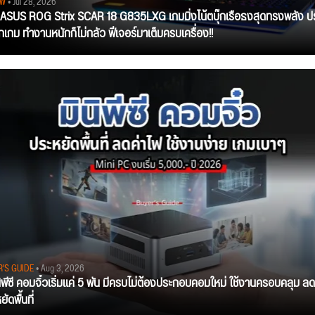
EW
• Jul 28, 2026
ว ASUS ROG Strix SCAR 18 G835LXG เกมมิ่งโน้ตบุ๊กเรือธงสุดทรงพลัง ป
ุกเกม ทำงานหนักก็ไม่กลัว ฟีเจอร์มาเต็มครบเครื่อง!!
R'S GUIDE
• Aug 3, 2026
นิพีซี คอมจิ๋วเริ่มแค่ 5 พัน มีครบไม่ต้องประกอบคอมใหม่ ใช้งานครอบคลุม ลด
ัดพื้นที่