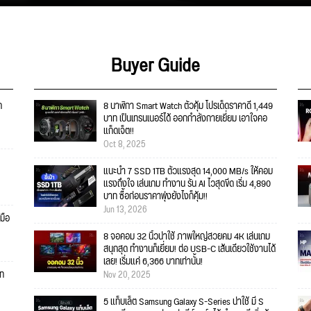
Buyer Guide
ก
8 นาฬิกา Smart Watch ตัวคุ้ม โปรเด็ดราคาดี 1,449
บาท เป็นเทรนเนอร์ได้ ออกกำลังกายเยี่ยม เอาใจคอ
แก็ดเจ็ต!!
Oct 8, 2025
แนะนำ 7 SSD 1TB ตัวแรงสุด 14,000 MB/s ให้คอม
แรงถึงใจ เล่นเกม ทำงาน รัน AI ไวสุดขีด เริ่ม 4,890
บาท ซื้อก่อนราคาพุ่งยังไงก็คุ้ม!!
Jun 13, 2026
มือ
8 จอคอม 32 นิ้วน่าใช้ ภาพใหญ่สวยคม 4K เล่นเกม
สนุกสุด ทำงานก็เยี่ยม! ต่อ USB-C เส้นเดียวใช้งานได้
เลย! เริ่มแค่ 6,366 บาทเท่านั้น!
ดท
Nov 20, 2025
5 แท็บเล็ต Samsung Galaxy S-Series น่าใช้ มี S