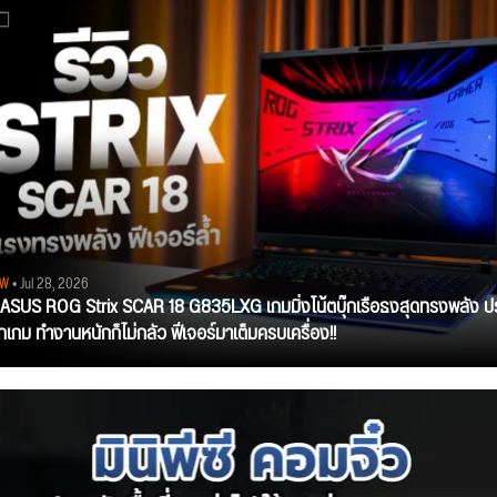
EW
• Jul 28, 2026
ว ASUS ROG Strix SCAR 18 G835LXG เกมมิ่งโน้ตบุ๊กเรือธงสุดทรงพลัง ป
ุกเกม ทำงานหนักก็ไม่กลัว ฟีเจอร์มาเต็มครบเครื่อง!!