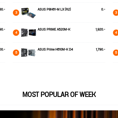
30.-
ASUS P8H61-M LX (R2)
0.-
3
3
90.-
ASUS PRIME A520M-K
1,920.-
4
4
00.-
ASUS Prime H610M-K D4
1,790.-
5
5
MOST POPULAR OF WEEK