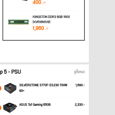
400 .-
KINGSTON DDR3 8GB 1600
(KVR16N11/8)
1,960 .-
p 5 - PSU
ดูทั้งหมด
SILVERSTONE ST70F-ES230 700W
1,690.-
80+
ASUS Tuf Gaming 650B
2,330.-