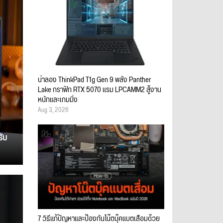
น่าลอง ThinkPad T1g Gen 9 พลัง Panther
Lake กราฟิก RTX 5070 แรม LPCAMM2 สู้งาน
หนักและเกมมิ่ง
Aug 3, 2026
รับ
7 วิธีแก้ปัญหาและป้องกันโน๊ตบุ๊คแบตเสื่อมด้วย