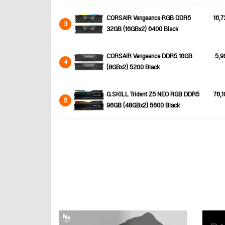
CORSAIR Vengeance RGB DDR5
16,7
3
32GB (16GBx2) 6400 Black
CORSAIR Vengeance DDR5 16GB
5,9
4
(8GBx2) 5200 Black
G.SKILL Trident Z5 NEO RGB DDR5
76,1
5
96GB (48GBx2) 5600 Black