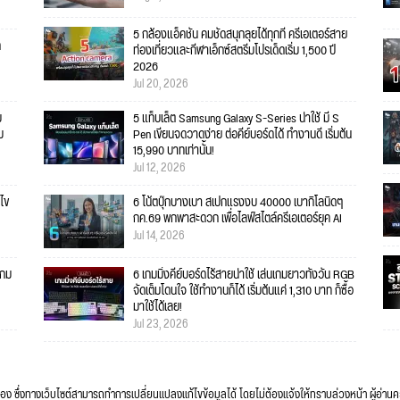
5 กล้องแอ็คชั่น คมชัดสนุกลุยได้ทุกที่ ครีเอเตอร์สาย
ก
ท่องเที่ยวและกีฬาเอ็กซ์สตรีมโปรเด็ดเริ่ม 1,500 ปี
2026
Jul 20, 2026
บ
5 แท็บเล็ต Samsung Galaxy S-Series น่าใช้ มี S
ม
Pen เขียนจดวาดง่าย ต่อคีย์บอร์ดได้ ทำงานดี เริ่มต้น
15,990 บาทเท่านั้น!
Jul 12, 2026
ไข
6 โน้ตบุ๊กบางเบา สเปกแรงงบ 40000 เบากิโลนิดๆ
กค.69 พกพาสะดวก เพื่อไลฟ์สไตล์ครีเอเตอร์ยุค AI
Jul 14, 2026
เกม
6 เกมมิ่งคีย์บอร์ดไร้สายน่าใช้ เล่นเกมยาวทั้งวัน RGB
จัดเต็มโดนใจ ใช้ทำงานก็ได้ เริ่มต้นแค่ 1,310 บาท ก็ซื้อ
มาใช้ได้เลย!
Jul 23, 2026
ื่อง ซึ่งทางเว็บไซต์สามารถทำการเปลี่ยนแปลงแก้ไขข้อมูลได้ โดยไม่ต้องแจ้งให้ทราบล่วงหน้า ผู้อ่าน