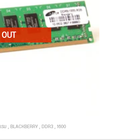
แรม
BLACKBERRY
DDR3
1600