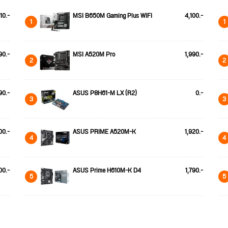
10.-
MSI B650M Gaming Plus WIFI
4,100.-
1
1
90.-
MSI A520M Pro
1,990.-
2
2
90.-
ASUS P8H61-M LX (R2)
0.-
3
3
00.-
ASUS PRIME A520M-K
1,920.-
4
4
00.-
ASUS Prime H610M-K D4
1,790.-
5
5