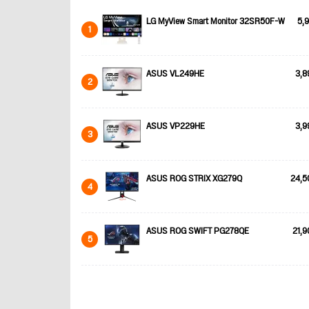
LG MyView Smart Monitor 32SR50F-W
5,9
1
ASUS VL249HE
3,8
2
ASUS VP229HE
3,9
3
ASUS ROG STRIX XG279Q
24,5
4
ASUS ROG SWIFT PG278QE
21,9
5