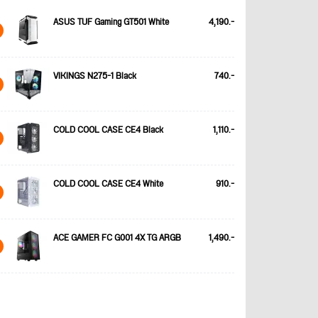
ASUS TUF Gaming GT501 White
4,190.-
VIKINGS N275-1 Black
740.-
COLD COOL CASE CE4 Black
1,110.-
COLD COOL CASE CE4 White
910.-
ACE GAMER FC G001 4X TG ARGB
1,490.-