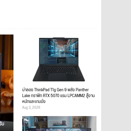
น่าลอง ThinkPad T1g Gen 9 พลัง Panther
Lake กราฟิก RTX 5070 แรม LPCAMM2 สู้งาน
หนักและเกมมิ่ง
Aug 3, 2026
รับ