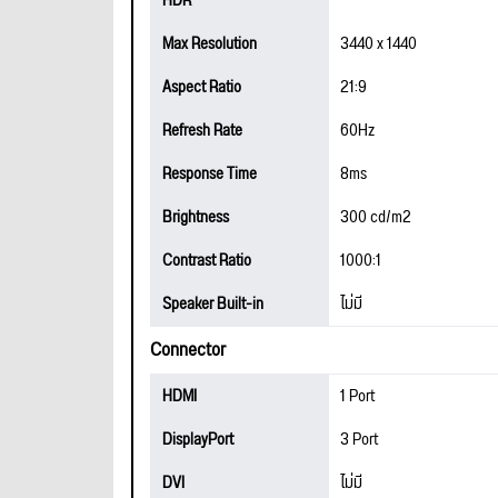
HDR
Max Resolution
3440 x 1440
Aspect Ratio
21:9
Refresh Rate
60Hz
Response Time
8ms
Brightness
300 cd/m2
Contrast Ratio
1000:1
Speaker Built-in
ไม่มี
Connector
HDMI
1 Port
DisplayPort
3 Port
DVI
ไม่มี