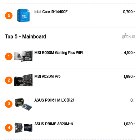
Intel Core i5-14400F
5,760.-
5
Top 5 - Mainboard
ดูทั้งหมด
MSI B650M Gaming Plus WIFI
4,100.-
1
MSI A520M Pro
1,990.-
2
ASUS P8H61-M LX (R2)
0.-
3
ASUS PRIME A520M-K
1,920.-
4