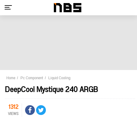
Home
Pc Component
Liquid Cooling
DeepCool Mystique 240 ARGB
1312
VIEWS