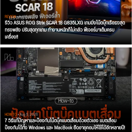
REVIEW
• Jul 28, 2026
รีวิว ASUS ROG Strix SCAR 18 G835LXG เกมมิ่งโน้ตบุ๊กเรือธงสุด
ทรงพลัง ปรับสุดทุกเกม ทำงานหนักก็ไม่กลัว ฟีเจอร์มาเต็มครบ
เครื่อง!!
HOW TO
• Aug 5, 2026
7 วิธีแก้ปัญหาและป้องกันโน๊ตบุ๊คแบตเสื่อมด้วยตัวเอง แบตเสื่อม
ป้องกันได้ทั้ง Windows และ MacBook ยืดอายุคอมให้ใช้ได้อีกหลายปี!