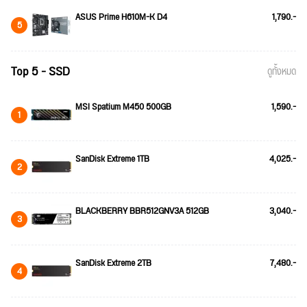
ASUS Prime H610M-K D4
1,790.-
5
Top 5 - SSD
ดูทั้งหมด
MSI Spatium M450 500GB
1,590.-
1
SanDisk Extreme 1TB
4,025.-
2
BLACKBERRY BBR512GNV3A 512GB
3,040.-
3
SanDisk Extreme 2TB
7,480.-
4