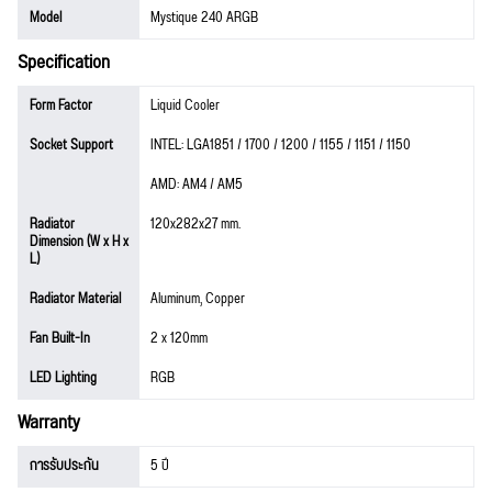
Model
Mystique 240 ARGB
Specification
Form Factor
Liquid Cooler
Socket Support
INTEL: LGA1851 / 1700 / 1200 / 1155 / 1151 / 1150
AMD: AM4 / AM5
Radiator
120x282x27 mm.
Dimension (W x H x
L)
Radiator Material
Aluminum, Copper
Fan Built-In
2 x 120mm
LED Lighting
RGB
Warranty
การรับประกัน
5 ปี