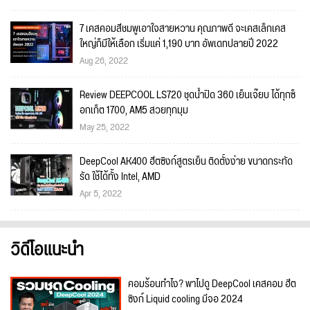
7 เคสคอมสีชมพูเอาใจสายหวาน คุณภาพดี จะเคสเล็กเคส
ใหญ่ก็มีให้เลือก เริ่มแค่ 1,190 บาท อัพเดทปลายปี 2022
Aug 26, 2022
Review DEEPCOOL LS720 ชุดน้ำปิด 360 เย็นเจ๊ยบ ได้ทุกซ็
อกเก็ต 1700, AM5 สวยทุกมุม
May 25, 2022
DeepCool AK400 ฮีตซิงก์สูตรเย็น ติดตั้งง่าย ขนาดกระทัด
รัด ใช้ได้ทั้ง Intel, AMD
Apr 5, 2022
วิดีโอแนะนำ
คอมร้อนทำไง? พาไปดู DeepCool เคสคอม ฮีต
ซิงก์ Liquid cooling มีจอ 2024