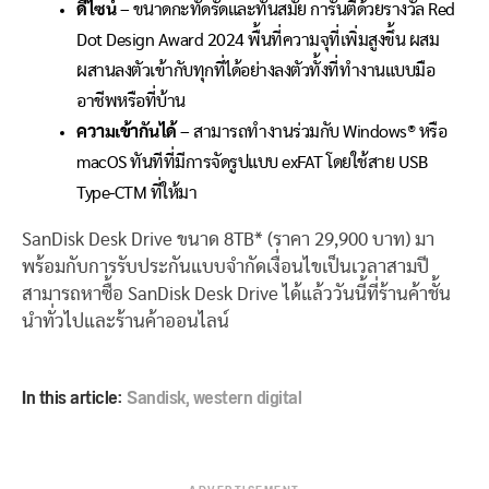
ดีไซน์
–
ขนาดกะทัดรัดและทันสมัย การันตีด้วยรางวัล
Red
Dot Design Award
2024
พื้นที่ความจุที่เพิ่มสูงขึ้น ผสม
ผสานลงตัวเข้ากับทุกที่ได้อย่างลงตัวทั้งที่ทำงานแบบมือ
อาชีพหรือที่บ้าน
ความเข้ากันได้
–
สามารถทำงานร่วมกับ
Windows®
หรือ
macOS
ทันทีที่มีการจัดรูปแบบ
exFAT
โดยใช้สาย
USB
Type-C
TM
ที่ให้มา
SanDisk Desk Drive
ขนาด
8TB* (
ราคา
29
,
900
บาท) มา
พร้อมกับการรับประกันแบบจำกัดเงื่อนไขเป็นเวลาสามปี
สามารถหาซื้อ
SanDisk Desk Drive
ได้แล้ววันนี้ที่ร้านค้าชั้น
นำทั่วไปและร้านค้าออนไลน์
In this article:
Sandisk
,
western digital