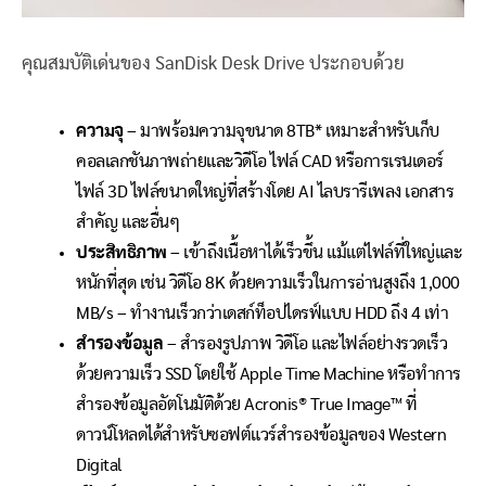
คุณสมบัติเด่นของ
SanDisk Desk Drive
ประกอบด้วย
ความจุ
–
มาพร้อมความจุขนาด
8TB*
เหมาะสำหรับเก็บ
คอลเลกชันภาพถ่ายและวิดีโอ ไฟล์
CAD
หรือการเรนเดอร์
ไฟล์
3D
ไฟล์ขนาดใหญ่ที่สร้างโดย
AI
ไลบรารีเพลง เอกสาร
สำคัญ และอื่นๆ
ประสิทธิภาพ
–
เข้าถึงเนื้อหาได้เร็วขึ้น แม้แต่ไฟล์ที่ใหญ่และ
หนักที่สุด เช่น วิดีโอ
8K
ด้วยความเร็วในการอ่านสูงถึง
1,000
MB/s –
ทำงานเร็วกว่าเดสก์ท็อปไดรฟ์แบบ
HDD
ถึง
4
เท่า
สำรองข้อมูล
–
สำรองรูปภาพ วิดีโอ และไฟล์อย่างรวดเร็ว
ด้วยความเร็ว
SSD
โดยใช้
Apple Time Machine
หรือทำการ
สำรองข้อมูลอัตโนมัติด้วย
Acronis® True Image™
ที่
ดาวน์โหลดได้สำหรับซอฟต์แวร์สำรองข้อมูลของ
Western
Digital