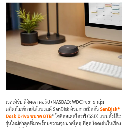
เวสเทิร์น ดิจิตอล คอร์ป (NASDAQ: WDC) ขยายกลุ่ม
ผลิตภัณฑ์ภายใต้แบรนด์ SanDisk ด้วยการเปิดตัว
SanDisk®
Desk Drive
ขนาด 8TB
* โซลิดสเตตไดรฟ์ (SSD) แบบตั้งโต๊ะ
รุ่นใหม่ล่าสุดที่มาพร้อมความจุขนาดใหญ่ที่สุด โดดเด่นในเรื่อง