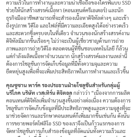
ความเร็วในการทำงานและความน่าเชื่อถือของไดรฟ์แบบ SSD
ช่วยให้นักสร้างสรรค์เนื้อหา (คอนเทนต์ครีเอเตอร์) และนัก
ธุรกิจมืออาชีพสามารถที่จะสำรองเนื้อหาดิจิทัลต่างๆ และเข้า
ถึงรูปภาพ วิดีโอ และไฟล์ที่มีความละเอียดสูงได้อย่างรวดเร็ว
และสะดวกซึ่งครบจบในที่เดียว
จำนวนของนักสร้างสรรค์งาน
ดิจิทัลมีมากขึ้นเรื่อยๆ ไม่ว่าจะเป็นผู้เชี่ยวชาญด้านการถ่าย
ภาพและการถ่ายวิดีโอ ตลอดจนผู้ที่ชื่นชอบเทคโนโลยี ก็ล้วน
แต่กำลังผลิตเนื้อหาจำนวนมาก นักสร้างสรรค์ผลงานเหล่านี้
ต้องการโซลูชันการจัดเก็บข้อมูลที่มีทั้งความจุและความ
ยืดหยุ่นสูงเพื่อที่จะเพิ่มประสิทธิภาพในการทำงาน
และเร็วขึ้น
คุณซูซาน พาร์ค รองประธานฝ่ายโซลูชันสำหรับกลุ่มผู้
บริโภค บริษัท เวสเทิร์น ดิจิตอล
กล่าวว่า
“
เนื่องจากการผลิต
คอนเทนต์ดิจิทัลเพิ่มจำนวนสูงขึ้นอย่างต่อเนื่อง ความต้องการ
โซลูชันการจัดเก็บข้อมูลที่มีประสิทธิภาพสูงและความจุสูงที่จะ
มาช่วยจัดการและรักษาคอนเทนต์ก็เพิ่มมากขึ้นเช่นกัน ดังนั้น
การขยายพอร์ตโฟลิโอ
SSD
ของเราจึงเป็นก้าวแรกของการ
จัดหาโซลูชันการเก็บสำรองข้อมูลที่อัดแน่นทั้งความเร็วและ