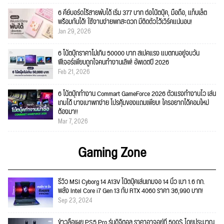
6 คีย์บอร์ดไร้สายพับได้ เริ่ม 377 บาท ต่อโน๊ตบุ๊ค, มือถือ, แท็บเล็ต
พร้อมกันได้! ใช้งานง่ายพกสะดวก มีติดตัวไว้เวิร์คแน่นอน!
Jan 29, 2026
6 โน้ตบุ๊กราคาไม่เกิน 50000 บาท สเปคแรง แบตทนอยู่จบวัน
ฟีเจอร์เพียบถูกใจคนทำงานเลิฟ! อัพเดตปี 2026
Feb 21, 2026
6 โน้ตบุ๊กทำงาน Commart GameForce 2026 ตัวแรงทำงานไว เล่น
เกมได้ บางเบาพกง่าย โปรคุ้มของแถมเพียบ! ใครอยากได้คอมใหม่
ต้องมา!!
Mar 7, 2026
Gaming Zone
รีวิว MSI Cyborg 14 A13V โน๊ตบุ๊คเล่นเกมจอ 14 นิ้ว เบา 1.6 กก.
พลัง Intel Core i7 Gen 13 กับ RTX 4060 ราคา 36,990 บาท!
Sep 23, 2024
ข่าวลือเผย PS5 Pro รุ่นดิจิตอล ราคาอาจอยู่ที่ 500$ โดยประมาณ