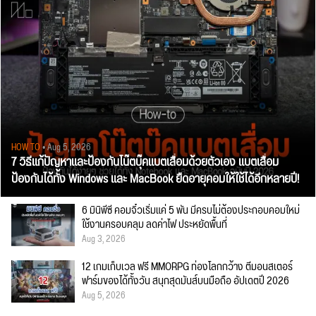
HOW TO
• Aug 5, 2026
7 วิธีแก้ปัญหาและป้องกันโน๊ตบุ๊คแบตเสื่อมด้วยตัวเอง แบตเสื่อม
ป้องกันได้ทั้ง Windows และ MacBook ยืดอายุคอมให้ใช้ได้อีกหลายปี!
6 มินิพีซี คอมจิ๋วเริ่มแค่ 5 พัน มีครบไม่ต้องประกอบคอมใหม่
ใช้งานครอบคลุม ลดค่าไฟ ประหยัดพื้นที่
Aug 3, 2026
12 เกมเก็บเวล ฟรี MMORPG ท่องโลกกว้าง ตีมอนสเตอร์
ฟาร์มของได้ทั้งวัน สนุกสุดมันส์บนมือถือ อัปเดตปี 2026
Aug 5, 2026