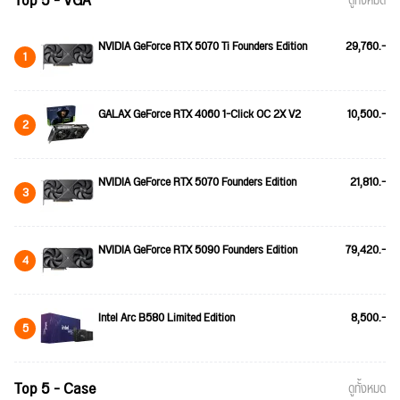
Top 5 - VGA
ดูทั้งหมด
NVIDIA GeForce RTX 5070 Ti Founders Edition
29,760.-
1
GALAX GeForce RTX 4060 1-Click OC 2X V2
10,500.-
2
NVIDIA GeForce RTX 5070 Founders Edition
21,810.-
3
NVIDIA GeForce RTX 5090 Founders Edition
79,420.-
4
Intel Arc B580 Limited Edition
8,500.-
5
Top 5 - Case
ดูทั้งหมด