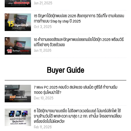
Jun 21, 2025
15 ปัญหาโน้ตบุ๊กพบบ่อย 2026 สังเกตุอาการ วิธีแก้ไข ตามขั้นตอน
การทำแบบ Step by step ปี 2025
Oct 3, 2025
10 คำถามยอดฮิตและปัญหาพบบ่อยเกมมิ่งโน้ตบุ๊ก 2026 พร้อมวิธี
แก้ไขง่ายๆ ด้วยตัวเอง
Jun 11, 2026
Buyer Guide
7 Mini PC 2025 คอมจิ๋ว สเปคแรง เล่นเน็ต ดูซีรีส์ ทำงานเริ่ม
11000 รุ่นไหนน่าใช้?
Dec 10, 2025
6 โน้ตบุ๊กบางเบาแบตอึด ไม่ง้อพาวเวอร์แบงค์ ไม่แคร์ปลั๊กไฟ! ใช้
งานข้ามวันได้ พกสะดวก เบาสุด 1.2 กก. เท่านั้น! ใครอยากเปลี่ยน
เครื่องจัดไปไม่ผิดหวัง!
Feb 11, 2026