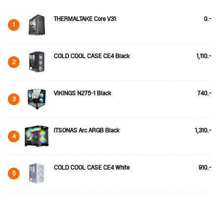
THERMALTAKE Core V31
0.-
1
COLD COOL CASE CE4 Black
1,110.-
2
VIKINGS N275-1 Black
740.-
3
ITSONAS Arc ARGB Black
1,310.-
4
COLD COOL CASE CE4 White
910.-
5