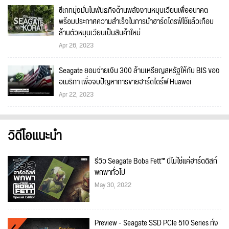
ซีเกทมุ่งมั่นในพันธกิจด้านพลังงานหมุนเวียนเพื่ออนาคต
พร้อมประกาศความสำเร็จในการนำฮาร์ดไดรฟ์ใช้แล้วเกือบ
ล้านตัวหมุนเวียนเป็นสินค้าใหม่
Apr 26, 2023
Seagate ยอมจ่ายเงิน 300 ล้านเหรียญสหรัฐให้กับ BIS ของ
อเมริกา เพื่อจบปัญหาการขายฮาร์ดไดร์ฟ Huawei
Apr 22, 2023
วิดีโอแนะนำ
รีวิว Seagate Boba Fett™ นี่ไม่ใช่แค่ฮาร์ดดิสก์
พกพาทั่วไป
May 30, 2022
Preview - Seagate SSD PCIe 510 Series ทั้ง