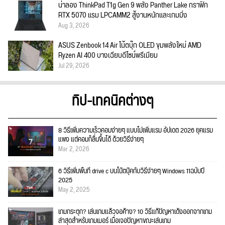
น่าลอง ThinkPad T1g Gen 9 พลัง Panther Lake กราฟิก
RTX 5070 แรม LPCAMM2 สู้งานหนักและเกมมิ่ง
Aug 3, 2026
ASUS Zenbook 14 Air โน้ตบุ๊ก OLED ขุมพลังใหม่ AMD
Ryzen AI 400 บางเฉียบดีไซน์พรีเมียม
Jul 29, 2026
ทิป-เทคนิคต่างๆ
8 วิธีเพิ่มความเร็วคอมง่ายๆ แบบไม่เพิ่มแรม อัปเดต 2026 ยุคแรม
แพง แต่คอมก็ลื่นขึ้นได้ ด้วยวิธีง่ายๆ
Mar 2, 2026
6 วิธีเพิ่มพื้นที่ drive c บนโน๊ตบุ๊คกับวิธีง่ายๆ Windows 11ฉบับปี
2025
May 2, 2025
เกมกระตุก? เล่นเกมแล้วจอค้าง? 10 วิธีแก้ปัญหาเด้งออกจากเกม
ล่าสุดสำหรับเกมเมอร์ เมื่อเจอปัญหาขณะเล่นเกม