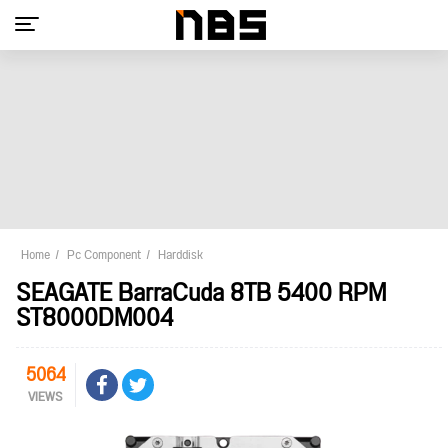
Home
Pc Component
Harddisk
SEAGATE BarraCuda 8TB 5400 RPM
ST8000DM004
5064
VIEWS