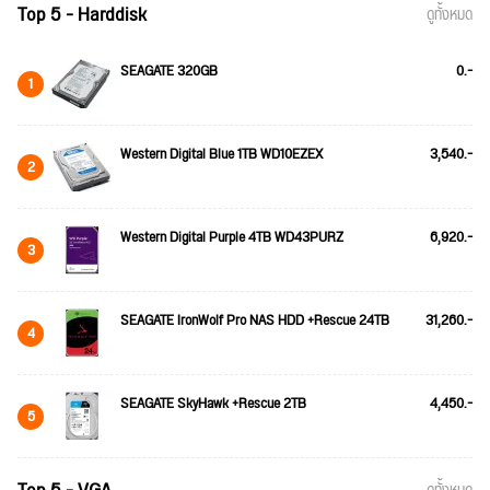
Top 5 - Harddisk
ดูทั้งหมด
SEAGATE 320GB
0.-
1
Western Digital Blue 1TB WD10EZEX
3,540.-
2
Western Digital Purple 4TB WD43PURZ
6,920.-
3
SEAGATE IronWolf Pro NAS HDD +Rescue 24TB
31,260.-
4
SEAGATE SkyHawk +Rescue 2TB
4,450.-
5