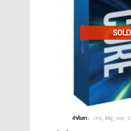
คำค้นหา :
CPU
ซีพียู
Intel
C