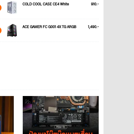
COLD COOL CASE CE4 White
910.-
ACE GAMER FC G001 4X TG ARGB
1,490.-