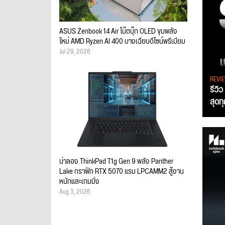
ASUS Zenbook 14 Air โน้ตบุ๊ก OLED ขุมพลัง
ใหม่ AMD Ryzen AI 400 บางเฉียบดีไซน์พรีเมียม
Jul 29, 2026
REVI
รีวิ
สุดท
น่าลอง ThinkPad T1g Gen 9 พลัง Panther
Lake กราฟิก RTX 5070 แรม LPCAMM2 สู้งาน
หนักและเกมมิ่ง
Aug 3, 2026