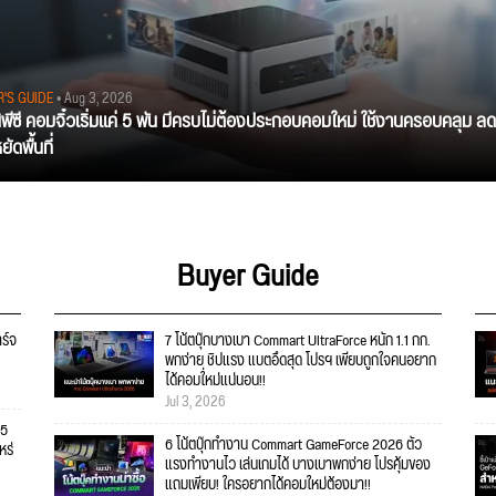
R'S GUIDE
• Aug 3, 2026
นิพีซี คอมจิ๋วเริ่มแค่ 5 พัน มีครบไม่ต้องประกอบคอมใหม่ ใช้งานครอบคลุม ลด
ัดพื้นที่
Buyer Guide
าร์จ
7 โน้ตบุ๊กบางเบา Commart UltraForce หนัก 1.1 กก.
พกง่าย ชิปแรง แบตอึดสุด โปรฯ เพียบถูกใจคนอยาก
ได้คอมใ่หม่แน่นอน!!
Jul 3, 2026
25
6 โน้ตบุ๊กทำงาน Commart GameForce 2026 ตัว
หร่
แรงทำงานไว เล่นเกมได้ บางเบาพกง่าย โปรคุ้มของ
แถมเพียบ! ใครอยากได้คอมใหม่ต้องมา!!