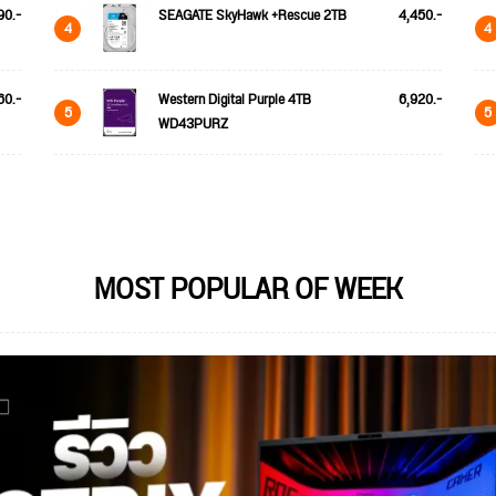
90.-
SEAGATE SkyHawk +Rescue 2TB
4,450.-
4
4
60.-
Western Digital Purple 4TB
6,920.-
5
5
WD43PURZ
MOST POPULAR OF WEEK