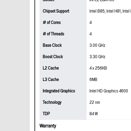
Chipset Support
Intel B85, Intel H81, Intel
# of Cores
4
# of Threads
4
Base Clock
3.00 GHz
Boost Clock
3.30 GHz
L2 Cache
4 x 256KB
L3 Cache
6MB
Integrated Graphics
Intel HD Graphics 4600
Technology
22 nm
TDP
84 W
Warranty