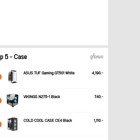
p 5 - Case
ดูทั้งหมด
ASUS TUF Gaming GT501 White
4,190.-
VIKINGS N275-1 Black
740.-
COLD COOL CASE CE4 Black
1,110.-