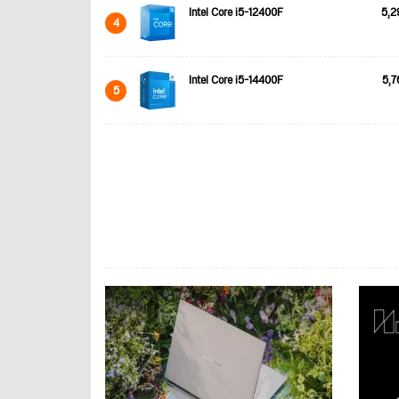
Intel Core i5-12400F
5,2
4
Intel Core i5-14400F
5,7
5