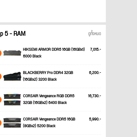
p 5 - RAM
ดูทั้งหมด
HIKSEMI ARMOR DDR5 16GB (16GBx1)
7,015.-
6000 Black
BLACKBERRY Pro DDR4 32GB
6,200.-
(16GBx2) 3200 Black
CORSAIR Vengeance RGB DDR5
16,730.-
32GB (16GBx2) 6400 Black
CORSAIR Vengeance DDR5 16GB
5,990.-
(8GBx2) 5200 Black