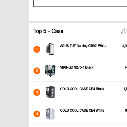
Top 5 - Case
ดูทั
ASUS TUF Gaming GT501 White
4,1
1
VIKINGS N275-1 Black
7
2
COLD COOL CASE CE4 Black
1,
3
COLD COOL CASE CE4 White
9
4