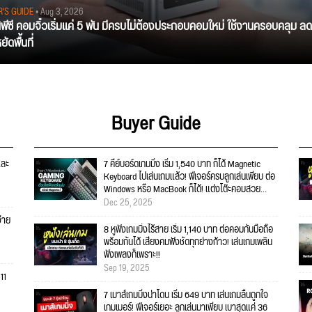
R'S GUIDE
• Aug 3, 2026
นิพีซี คอมจิ๋วเริ่มแค่ 5 พัน มีครบไม่ต้องประกอบคอมใหม่ ใช้งานครอบคลุม ลด
ัดพื้นที่
Buyer Guide
และ
7 คีย์บอร์ดเกมมิ่ง เริ่ม 1,540 บาท ก็ได้ Magnetic
Keyboard ไปเล่นเกมแล้ว! ฟีเจอร์ครบลูกเล่นเพียบ ต่อ
Windows หรือ MacBook ก็ได้! แต่งโต๊ะคอมสวย
แน่นอน!!
Dec 25, 2025
่าย
8 หูฟังเกมมิ่งไร้สาย เริ่ม 1,140 บาท ต่อคอมกับมือถือ
พร้อมกันได้ เสียงคมฟังชัดทุกย่างก้าว! เล่นเกมเพลิน
ฟังเพลงก็เพราะ!!
Sep 19, 2025
11
7 เมาส์เกมมิ่งน่าโดน เริ่ม 649 บาท เล่นเกมลื่นถูกใจ
เกมเมอร์! ฟีเจอร์เยอะ ลูกเล่นมาเพียบ เบาสุดแค่ 36