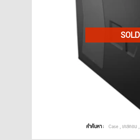
คำค้นหา :
Case
เคสคอม