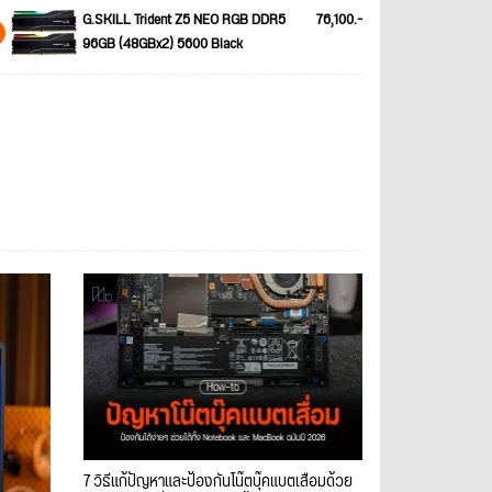
G.SKILL Trident Z5 NEO RGB DDR5
76,100.-
96GB (48GBx2) 5600 Black
7 วิธีแก้ปัญหาและป้องกันโน๊ตบุ๊คแบตเสื่อมด้วย