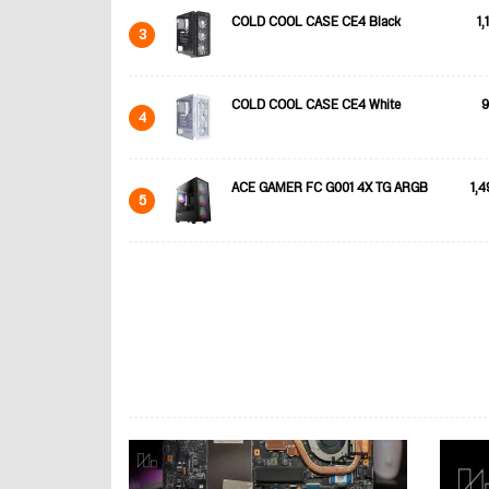
COLD COOL CASE CE4 Black
1,
3
COLD COOL CASE CE4 White
9
4
ACE GAMER FC G001 4X TG ARGB
1,4
5