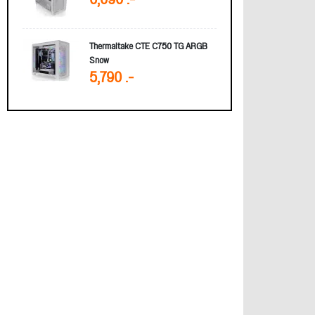
6,090 .-
Thermaltake CTE C750 TG ARGB
Snow
5,790 .-