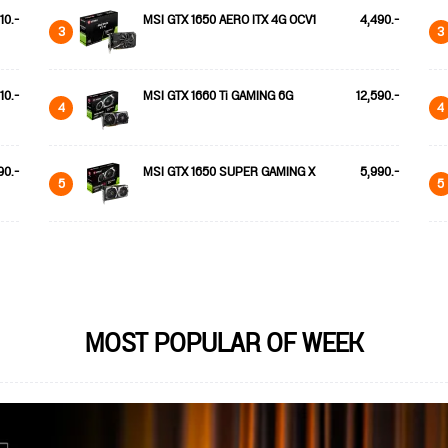
110.-
MSI GTX 1650 AERO ITX 4G OCV1
4,490.-
3
3
10.-
MSI GTX 1660 Ti GAMING 6G
12,590.-
4
4
90.-
MSI GTX 1650 SUPER GAMING X
5,990.-
5
5
MOST POPULAR OF WEEK