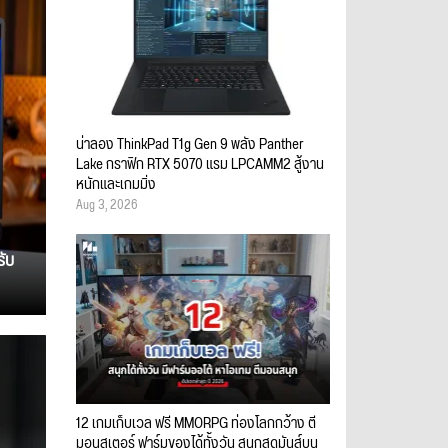
น่าลอง ThinkPad T1g Gen 9 พลัง Panther
Lake กราฟิก RTX 5070 แรม LPCAMM2 สู้งาน
หนักและเกมมิ่ง
Aug 3, 2026
รับ
12 เกมเก็บเวล ฟรี MMORPG ท่องโลกกว้าง ตี
มอนสเตอร์ ฟาร์มของได้ทั้งวัน สนุกสุดมันส์บน