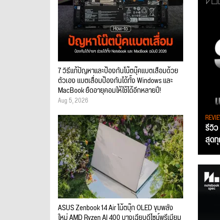
7 วิธีแก้ปัญหาและป้องกันโน๊ตบุ๊คแบตเสื่อมด้วย
ตัวเอง แบตเสื่อมป้องกันได้ทั้ง Windows และ
MacBook ยืดอายุคอมให้ใช้ได้อีกหลายปี!
Aug 5, 2026
REVI
รีวิ
สุดท
ASUS Zenbook 14 Air โน้ตบุ๊ก OLED ขุมพลัง
ใหม่ AMD Ryzen AI 400 บางเฉียบดีไซน์พรีเมียม