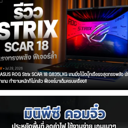
EW
• Jul 28, 2026
ว ASUS ROG Strix SCAR 18 G835LXG เกมมิ่งโน้ตบุ๊กเรือธงสุดทรงพลัง ป
ุกเกม ทำงานหนักก็ไม่กลัว ฟีเจอร์มาเต็มครบเครื่อง!!