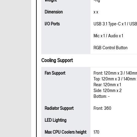
Weight
-Kg
Dimension
x x
I/O Ports
USB 3.1 Type-C x 1 / USB
Mic x 1 / Audio x 1
RGB Control Button
Cooling Support
Fan Support
Front: 120mm x 3 / 140m
Top: 120mm x 3 / 140mm 
Rear: 120mm x 1
Side: 120mm x 2
Bottom: -
Radiator Support
Front: 360
LED Lighting
Max CPU Coolers height
170