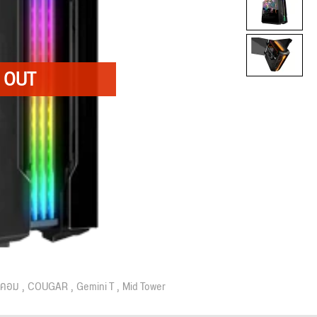
สคอม
COUGAR
Gemini T
Mid Tower