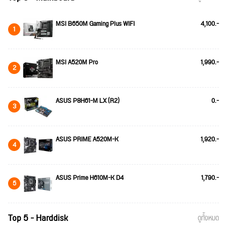
MSI B650M Gaming Plus WIFI
4,100.-
1
MSI A520M Pro
1,990.-
2
ASUS P8H61-M LX (R2)
0.-
3
ASUS PRIME A520M-K
1,920.-
4
ASUS Prime H610M-K D4
1,790.-
5
Top 5 - Harddisk
ดูทั้งหมด