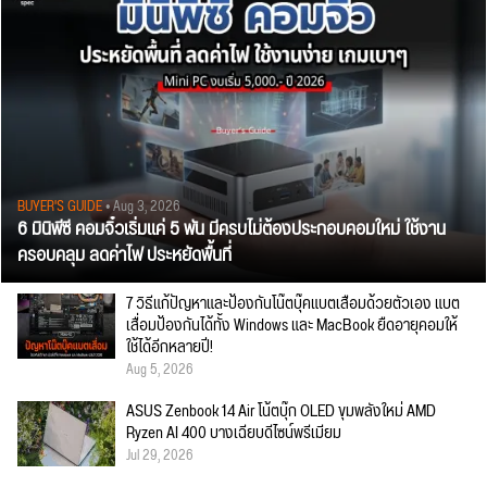
BUYER'S GUIDE
• Aug 3, 2026
6 มินิพีซี คอมจิ๋วเริ่มแค่ 5 พัน มีครบไม่ต้องประกอบคอมใหม่ ใช้งาน
ครอบคลุม ลดค่าไฟ ประหยัดพื้นที่
7 วิธีแก้ปัญหาและป้องกันโน๊ตบุ๊คแบตเสื่อมด้วยตัวเอง แบต
เสื่อมป้องกันได้ทั้ง Windows และ MacBook ยืดอายุคอมให้
ใช้ได้อีกหลายปี!
Aug 5, 2026
ASUS Zenbook 14 Air โน้ตบุ๊ก OLED ขุมพลังใหม่ AMD
Ryzen AI 400 บางเฉียบดีไซน์พรีเมียม
Jul 29, 2026