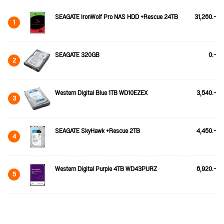
SEAGATE IronWolf Pro NAS HDD +Rescue 24TB
31,260.-
1
SEAGATE 320GB
0.-
2
Western Digital Blue 1TB WD10EZEX
3,540.-
3
SEAGATE SkyHawk +Rescue 2TB
4,450.-
4
Western Digital Purple 4TB WD43PURZ
6,920.-
5