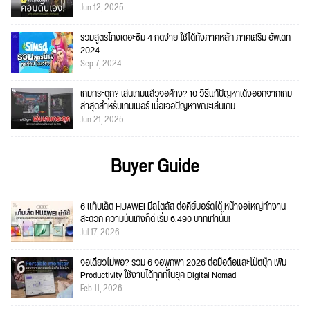
Jun 12, 2025
รวมสูตรโกงเดอะซิม 4 กดง่าย ใช้ได้ทั้งภาคหลัก ภาคเสริม อัพเดท
2024
Sep 7, 2024
เกมกระตุก? เล่นเกมแล้วจอค้าง? 10 วิธีแก้ปัญหาเด้งออกจากเกม
ล่าสุดสำหรับเกมเมอร์ เมื่อเจอปัญหาขณะเล่นเกม
Jun 21, 2025
Buyer Guide
6 แท็บเล็ต HUAWEI มีสไตลัส ต่อคีย์บอร์ดได้ หน้าจอใหญ่ทำงาน
สะดวก ความบันเทิงก็ดี เริ่ม 6,490 บาทเท่านั้น!
Jul 17, 2026
จอเดียวไม่พอ? รวม 6 จอพกพา 2026 ต่อมือถือและโน้ตบุ๊ก เพิ่ม
Productivity ใช้งานได้ทุกที่ในยุค Digital Nomad
Feb 11, 2026