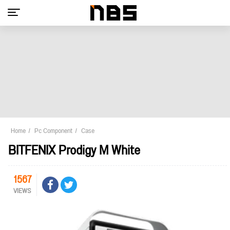
Home
Pc Component
Case
BITFENIX Prodigy M White
1567
VIEWS