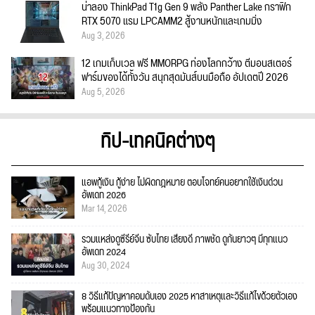
น่าลอง ThinkPad T1g Gen 9 พลัง Panther Lake กราฟิก
RTX 5070 แรม LPCAMM2 สู้งานหนักและเกมมิ่ง
Aug 3, 2026
12 เกมเก็บเวล ฟรี MMORPG ท่องโลกกว้าง ตีมอนสเตอร์
ฟาร์มของได้ทั้งวัน สนุกสุดมันส์บนมือถือ อัปเดตปี 2026
Aug 5, 2026
ทิป-เทคนิคต่างๆ
แอพกู้เงิน กู้ง่าย ไม่ผิดกฎหมาย ตอบโจทย์คนอยากใช้เงินด่วน
อัพเดท 2026
Mar 14, 2026
รวมแหล่งดูซีรีย์จีน ซับไทย เสียงดี ภาพชัด ดูกันยาวๆ มีทุกแนว
อัพเดท 2024
Aug 30, 2024
8 วิธีแก้ปัญหาคอมดับเอง 2025 หาสาเหตุและวิธีแก้ไขด้วยตัวเอง
พร้อมแนวทางป้องกัน