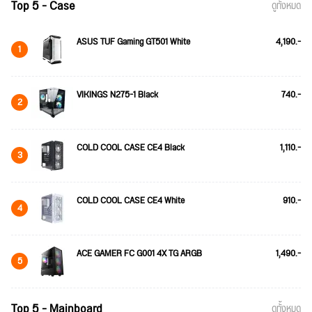
Top 5 - Case
ดูทั้งหมด
ASUS TUF Gaming GT501 White
4,190.-
1
VIKINGS N275-1 Black
740.-
2
COLD COOL CASE CE4 Black
1,110.-
3
COLD COOL CASE CE4 White
910.-
4
ACE GAMER FC G001 4X TG ARGB
1,490.-
5
Top 5 - Mainboard
ดูทั้งหมด