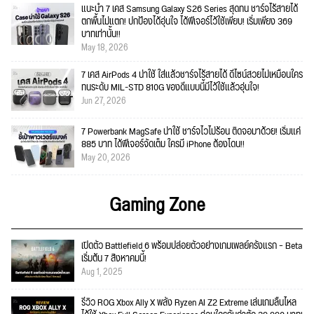
แนะนำ 7 เคส Samsung Galaxy S26 Series สุดทน ชาร์จไร้สายได้
ตกพื้นไม่แตก! ปกป้องได้อุ่นใจ ได้ฟีเจอร์ไว้ใช้เพียบ! เริ่มเพียง 369
บาทเท่านั้น!!
May 18, 2026
7 เคส AirPods 4 น่าใช้ ใส่แล้วชาร์จไร้สายได้ ดีไซน์สวยไม่เหมือนใคร
ทนระดับ MIL-STD 810G ของดีแบบนี้มีไว้ใช้แล้วอุ่นใจ!
Jun 27, 2026
7 Powerbank MagSafe น่าใช้ ชาร์จไวไม่ร้อน ติดจอมาด้วย! เริ่มแค่
885 บาท ได้ฟีเจอร์จัดเต็ม ใครมี iPhone ต้องโดน!!
May 20, 2026
Gaming Zone
เปิดตัว Battlefield 6 พร้อมปล่อยตัวอย่างเกมเพลย์ครั้งแรก – Beta
เริ่มต้น 7 สิงหาคมนี้!
Aug 1, 2025
รีวิว ROG Xbox Ally X พลัง Ryzen AI Z2 Extreme เล่นเกมลื่นไหล