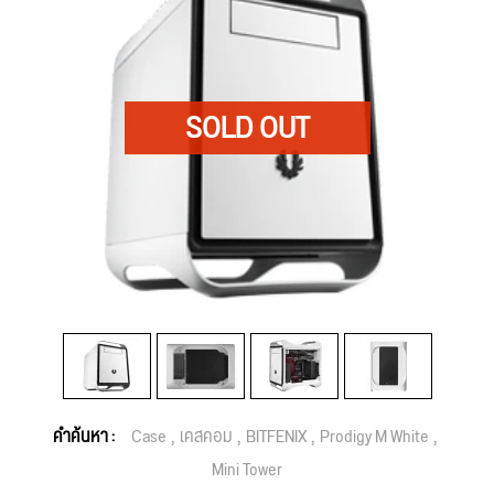
คำค้นหา :
Case
เคสคอม
BITFENIX
Prodigy M White
Mini Tower