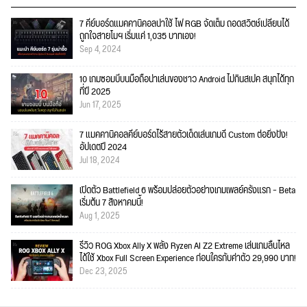
7 คีย์บอร์ดแมคคานิคอลน่าใช้ ไฟ RGB จัดเต็ม ถอดสวิตช์เปลี่ยนได้
ถูกใจสายโมฯ เริ่มแค่ 1,035 บาทเอง!
Sep 4, 2024
10 เกมซอมบี้บนมือถือน่าเล่นของชาว Android ไม่กินสเปค สนุกได้ทุก
ที่ปี 2025
Jun 17, 2025
7 แมคคานิคอลคีย์บอร์ดไร้สายตัวเด็ดเล่นเกมดี Custom ต่อยิ่งปัง!
อัปเดตปี 2024
Jul 18, 2024
เปิดตัว Battlefield 6 พร้อมปล่อยตัวอย่างเกมเพลย์ครั้งแรก – Beta
เริ่มต้น 7 สิงหาคมนี้!
Aug 1, 2025
รีวิว ROG Xbox Ally X พลัง Ryzen AI Z2 Extreme เล่นเกมลื่นไหล
ได้ใช้ Xbox Full Screen Experience ก่อนใครกับค่าตัว 29,990 บาท!
Dec 23, 2025