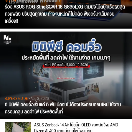
REVIEW
• Jul 28, 2026
รีวิว ASUS ROG Strix SCAR 18 G835LXG เกมมิ่งโน้ตบุ๊กเรือธงสุด
ทรงพลัง ปรับสุดทุกเกม ทำงานหนักก็ไม่กลัว ฟีเจอร์มาเต็มครบ
เครื่อง!!
BUYER'S GUIDE
• Aug 3, 2026
6 มินิพีซี คอมจิ๋วเริ่มแค่ 5 พัน มีครบไม่ต้องประกอบคอมใหม่ ใช้งาน
ครอบคลุม ลดค่าไฟ ประหยัดพื้นที่
ASUS Zenbook 14 Air โน้ตบุ๊ก OLED ขุมพลังใหม่ AMD
Ryzen AI 400 บางเฉียบดีไซน์พรีเมียม