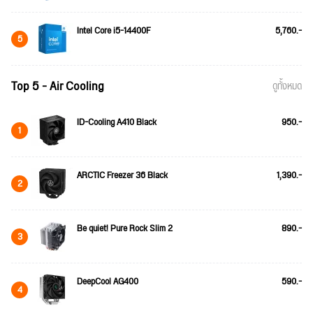
Intel Core i5-14400F
5,760.-
5
Top 5 - Air Cooling
ดูทั้งหมด
ID-Cooling A410 Black
950.-
1
ARCTIC Freezer 36 Black
1,390.-
2
Be quiet! Pure Rock Slim 2
890.-
3
DeepCool AG400
590.-
4