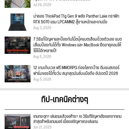
Jul 29, 2026
น่าลอง ThinkPad T1g Gen 9 พลัง Panther Lake กราฟิก
RTX 5070 แรม LPCAMM2 สู้งานหนักและเกมมิ่ง
Aug 3, 2026
7 วิธีแก้ปัญหาและป้องกันโน๊ตบุ๊คแบตเสื่อมด้วยตัวเอง แบต
เสื่อมป้องกันได้ทั้ง Windows และ MacBook ยืดอายุคอมให้
ใช้ได้อีกหลายปี!
Aug 5, 2026
12 เกมเก็บเวล ฟรี MMORPG ท่องโลกกว้าง ตีมอนสเตอร์
ฟาร์มของได้ทั้งวัน สนุกสุดมันส์บนมือถือ อัปเดตปี 2026
Aug 5, 2026
ทิป-เทคนิคต่างๆ
เกมกระตุก? เล่นเกมแล้วจอค้าง? 10 วิธีแก้ปัญหาเด้งออกจากเกม
ล่าสุดสำหรับเกมเมอร์ เมื่อเจอปัญหาขณะเล่นเกม
Jun 21, 2025