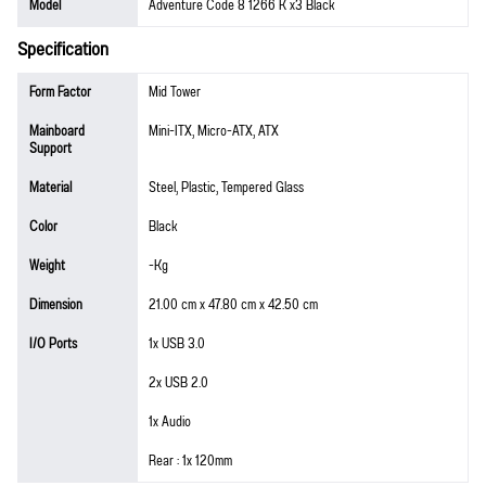
Model
Adventure Code 8 1266 K x3 Black
Specification
Form Factor
Mid Tower
Mainboard
Mini-ITX, Micro-ATX, ATX
Support
Material
Steel, Plastic, Tempered Glass
Color
Black
Weight
-Kg
Dimension
21.00 cm x 47.80 cm x 42.50 cm
I/O Ports
1x USB 3.0
2x USB 2.0
1x Audio
Rear : 1x 120mm