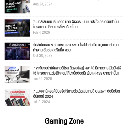
Aug 24, 2024
7 เมาส์เล่นเกม เริ่ม 890 บาท ฟีเจอร์แน่น เบาสะใจ 36 กรัมเท่านั้น!
ใครอยากเปลี่ยนเมาส์ใหม่ต้องโดน!
Feb 4, 2026
จัดสเปคคอม 5 รุ่น Intel และ AMD ใหม่ล่าสุดเริ่ม 10,000 เล่นเกม
ทำงาน ตัดต่อ สตรีมมิ่ง ครบ!
Oct 30, 2023
7 ขาจับจอน่าใช้หลายดีไซน์ ติดจอใหญ่ 49" ได้ มีถาดวางโน้ตบุ๊คให้
ใช้ ใครอยากแต่งโต๊ะคอมให้น่านั่งต้องมี! เริ่มแค่ 439 บาทเท่านั้น!!
Jun 25, 2026
7 แมคคานิคอลคีย์บอร์ดไร้สายตัวเด็ดเล่นเกมดี Custom ต่อยิ่งปัง!
อัปเดตปี 2024
Jul 18, 2024
Gaming Zone