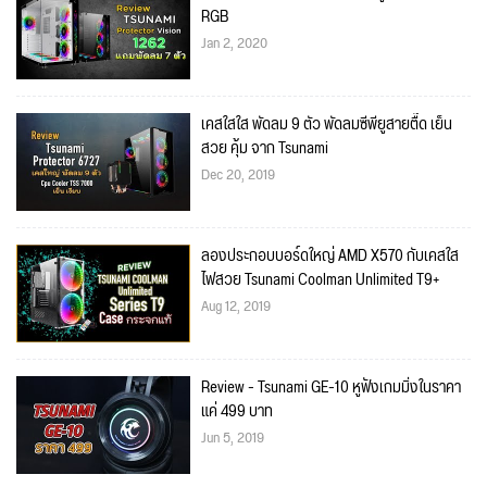
RGB
Jan 2, 2020
เคสใสใส พัดลม 9 ตัว พัดลมซีพียูสายตื๊ด เย็น
สวย คุ้ม จาก Tsunami
Dec 20, 2019
ลองประกอบบอร์ดใหญ่ AMD X570 กับเคสใส
ไฟสวย Tsunami Coolman Unlimited T9+
Aug 12, 2019
Review - Tsunami GE-10 หูฟังเกมมิ่งในราคา
แค่ 499 บาท
Jun 5, 2019