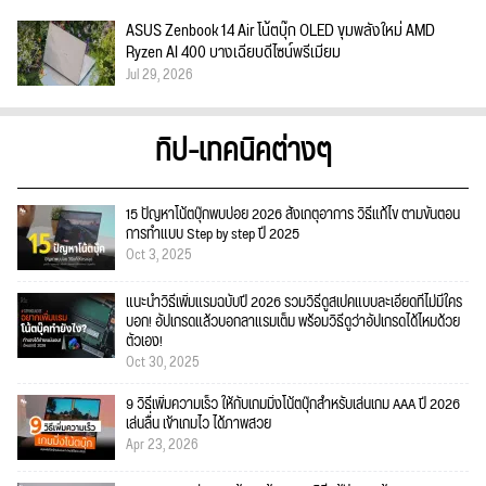
ASUS Zenbook 14 Air โน้ตบุ๊ก OLED ขุมพลังใหม่ AMD
Ryzen AI 400 บางเฉียบดีไซน์พรีเมียม
Jul 29, 2026
ทิป-เทคนิคต่างๆ
15 ปัญหาโน้ตบุ๊กพบบ่อย 2026 สังเกตุอาการ วิธีแก้ไข ตามขั้นตอน
การทำแบบ Step by step ปี 2025
Oct 3, 2025
แนะนำวิธีเพิ่มแรมฉบับปี 2026 รวมวิธีดูสเปคแบบละเอียดที่ไม่มีใคร
บอก! อัปเกรดแล้วบอกลาแรมเต็ม พร้อมวิธีดูว่าอัปเกรดได้ไหมด้วย
ตัวเอง!
Oct 30, 2025
9 วิธีเพิ่มความเร็ว ให้กับเกมมิ่งโน้ตบุ๊กสำหรับเล่นเกม AAA ปี 2026
เล่นลื่น เข้าเกมไว ได้ภาพสวย
Apr 23, 2026