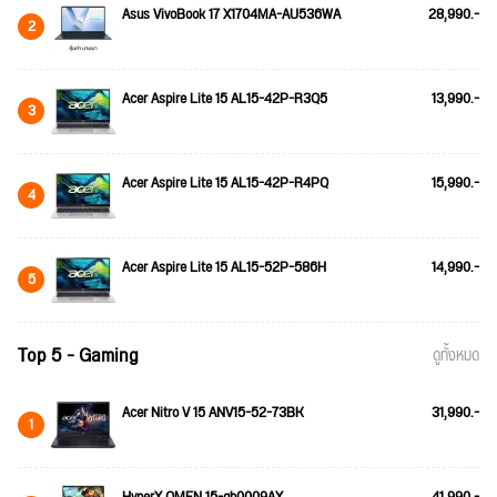
Asus VivoBook 17 X1704MA-AU536WA
28,990.-
2
Acer Aspire Lite 15 AL15-42P-R3Q5
13,990.-
3
Acer Aspire Lite 15 AL15-42P-R4PQ
15,990.-
4
Acer Aspire Lite 15 AL15-52P-586H
14,990.-
5
Top 5 - Gaming
ดูทั้งหมด
Acer Nitro V 15 ANV15-52-73BK
31,990.-
1
HyperX OMEN 15-gb0009AX
41,990.-