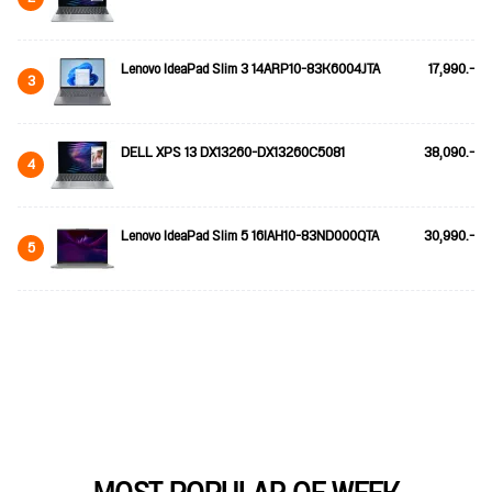
Lenovo IdeaPad Slim 3 14ARP10-83K6004JTA
17,990.-
3
DELL XPS 13 DX13260-DX13260C5081
38,090.-
4
Lenovo IdeaPad Slim 5 16IAH10-83ND000QTA
30,990.-
5