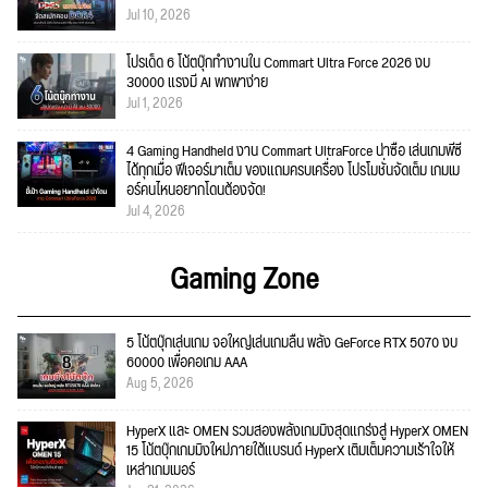
Jul 10, 2026
โปรเด็ด 6 โน้ตบุ๊กทำงานใน Commart Ultra Force 2026 งบ
30000 แรงมี AI พกพาง่าย
Jul 1, 2026
4 Gaming Handheld งาน Commart UltraForce น่าซื้อ เล่นเกมพีซี
ได้ทุกเมื่อ ฟีเจอร์มาเต็ม ของแถมครบเครื่อง โปรโมชั่นจัดเต็ม เกมเม
อร์คนไหนอยากโดนต้องจัด!
Jul 4, 2026
Gaming Zone
5 โน้ตบุ๊กเล่นเกม จอใหญ่เล่นเกมลื่น พลัง GeForce RTX 5070 งบ
60000 เพื่อคอเกม AAA
Aug 5, 2026
HyperX และ OMEN รวมสองพลังเกมมิงสุดแกร่งสู่ HyperX OMEN
15 โน้ตบุ๊กเกมมิงใหม่ภายใต้แบรนด์ HyperX เติมเต็มความเร้าใจให้
เหล่าเกมเมอร์