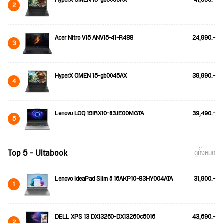
2
Acer Nitro V15 ANV15-41-R488
24,990.-
3
HyperX OMEN 15-gb0045AX
39,990.-
4
Lenovo LOQ 15IRX10-83JE00MGTA
39,490.-
5
Top 5 - Ultabook
ดูทั้งหมด
Lenovo IdeaPad Slim 5 16AKP10-83HY004ATA
31,900.-
1
DELL XPS 13 DX13260-DX13260c5016
43,690.-
2