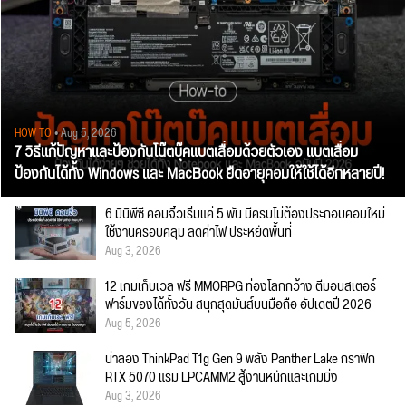
HOW TO
• Aug 5, 2026
7 วิธีแก้ปัญหาและป้องกันโน๊ตบุ๊คแบตเสื่อมด้วยตัวเอง แบตเสื่อม
ป้องกันได้ทั้ง Windows และ MacBook ยืดอายุคอมให้ใช้ได้อีกหลายปี!
6 มินิพีซี คอมจิ๋วเริ่มแค่ 5 พัน มีครบไม่ต้องประกอบคอมใหม่
ใช้งานครอบคลุม ลดค่าไฟ ประหยัดพื้นที่
Aug 3, 2026
12 เกมเก็บเวล ฟรี MMORPG ท่องโลกกว้าง ตีมอนสเตอร์
ฟาร์มของได้ทั้งวัน สนุกสุดมันส์บนมือถือ อัปเดตปี 2026
Aug 5, 2026
น่าลอง ThinkPad T1g Gen 9 พลัง Panther Lake กราฟิก
RTX 5070 แรม LPCAMM2 สู้งานหนักและเกมมิ่ง
Aug 3, 2026