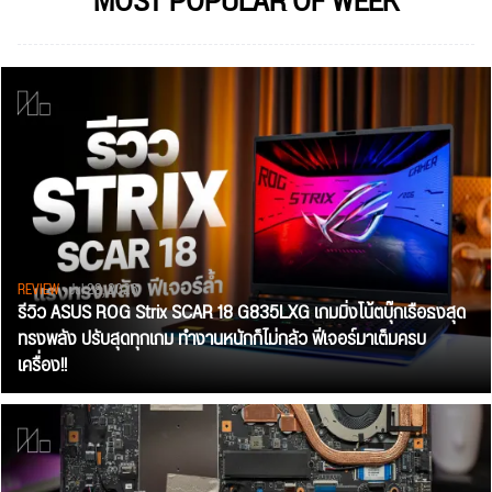
MOST POPULAR OF WEEK
REVIEW
• Jul 28, 2026
รีวิว ASUS ROG Strix SCAR 18 G835LXG เกมมิ่งโน้ตบุ๊กเรือธงสุด
ทรงพลัง ปรับสุดทุกเกม ทำงานหนักก็ไม่กลัว ฟีเจอร์มาเต็มครบ
เครื่อง!!