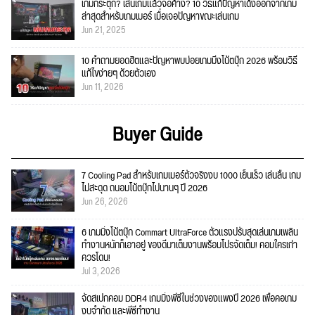
เกมกระตุก? เล่นเกมแล้วจอค้าง? 10 วิธีแก้ปัญหาเด้งออกจากเกม
ล่าสุดสำหรับเกมเมอร์ เมื่อเจอปัญหาขณะเล่นเกม
Jun 21, 2025
10 คำถามยอดฮิตและปัญหาพบบ่อยเกมมิ่งโน้ตบุ๊ก 2026 พร้อมวิธี
แก้ไขง่ายๆ ด้วยตัวเอง
Jun 11, 2026
Buyer Guide
7 Cooling Pad สำหรับเกมเมอร์ตัวจริงงบ 1000 เย็นเร็ว เล่นลื่น เกม
ไม่สะดุด ถนอมโน้ตบุ๊กไปนานๆ ปี 2026
Jun 26, 2026
6 เกมมิ่งโน้ตบุ๊ก Commart UltraForce ตัวแรงปรับสุดเล่นเกมเพลิน
ทำงานหนักก็เอาอยู่ ของดีมาเต็มงานพร้อมโปรจัดเต็ม! คอมใครเก่า
ควรโดน!
Jul 3, 2026
จัดสเปกคอม DDR4 เกมมิ่งพีซีในช่วงของแพงปี 2026 เพื่อคอเกม
งบจำกัด และพีซีทำงาน