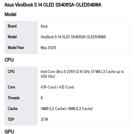
Asus VivoBook S 14 OLED S5406SA-OLED549WA
Model
Brand
Asus
Model
VivoBook S 14 OLED S5406SA-OLED549WA
Model Year
May 2026
CPU
CPU
Intel Core Ultra 5 226V (2.10 GHz, 12 MB L3 Cache up to
4.50 Ghz)
Core
4 (P-Core) / 4 (E-Core)
Threads
8
Cache
14MB (L2 Cache) / 8MB (L3 Cache)
TDP
37 W
GPU