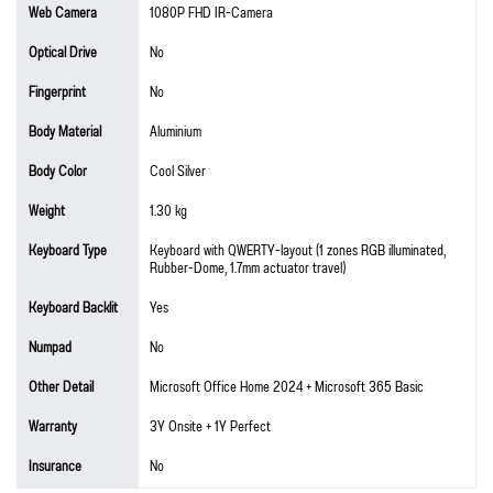
Web Camera
1080P FHD IR-Camera
Optical Drive
No
Fingerprint
No
Body Material
Aluminium
Body Color
Cool Silver
Weight
1.30 kg
Keyboard Type
Keyboard with QWERTY-layout (1 zones RGB illuminated,
Rubber-Dome, 1.7mm actuator travel)
Keyboard Backlit
Yes
Numpad
No
Other Detail
Microsoft Office Home 2024 + Microsoft 365 Basic
Warranty
3Y Onsite + 1Y Perfect
Insurance
No