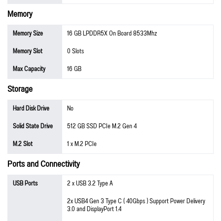
Memory
Memory Size
16 GB LPDDR5X On Board 8533Mhz
Memory Slot
0 Slots
Max Capacity
16 GB
Storage
Hard Disk Drive
No
Solid State Drive
512 GB SSD PCIe M.2 Gen 4
M.2 Slot
1 x M.2 PCIe
Ports and Connectivity
USB Ports
2 x USB 3.2 Type A
2x USB4 Gen 3 Type C ( 40Gbps ) Support Power Delivery
3.0 and DisplayPort 1.4