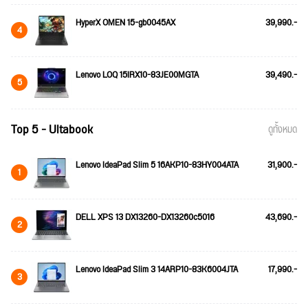
HyperX OMEN 15-gb0045AX
39,990.-
4
Lenovo LOQ 15IRX10-83JE00MGTA
39,490.-
5
Top 5 - Ultabook
ดูทั้งหมด
Lenovo IdeaPad Slim 5 16AKP10-83HY004ATA
31,900.-
1
DELL XPS 13 DX13260-DX13260c5016
43,690.-
2
Lenovo IdeaPad Slim 3 14ARP10-83K6004JTA
17,990.-
3