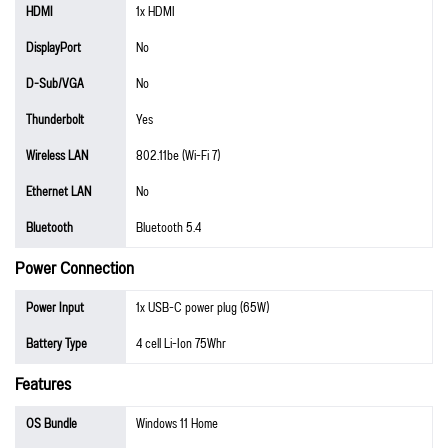
HDMI
1x HDMI
DisplayPort
No
D-Sub/VGA
No
Thunderbolt
Yes
Wireless LAN
802.11be (Wi-Fi 7)
Ethernet LAN
No
Bluetooth
Bluetooth 5.4
Power Connection
Power Input
1x USB-C power plug (65W)
Battery Type
4 cell Li-Ion 75Whr
Features
OS Bundle
Windows 11 Home