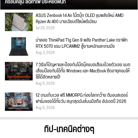
ครอบคลุม ลดค่าไฟ ประหยัดพื้นที่
ASUS Zenbook 14 Air โน้ตบุ๊ก OLED ขุมพลังใหม่ AMD
Ryzen AI 400 บางเฉียบดีไซน์พรีเมียม
Jul 29, 2026
น่าลอง ThinkPad T1g Gen 9 พลัง Panther Lake กราฟิก
RTX 5070 แรม LPCAMM2 สู้งานหนักและเกมมิ่ง
Aug 3, 2026
7 วิธีแก้ปัญหาและป้องกันโน๊ตบุ๊คแบตเสื่อมด้วยตัวเอง แบต
เสื่อมป้องกันได้ทั้ง Windows และ MacBook ยืดอายุคอมให้
ใช้ได้อีกหลายปี!
Aug 5, 2026
12 เกมเก็บเวล ฟรี MMORPG ท่องโลกกว้าง ตีมอนสเตอร์
ฟาร์มของได้ทั้งวัน สนุกสุดมันส์บนมือถือ อัปเดตปี 2026
Aug 5, 2026
ทิป-เทคนิคต่างๆ