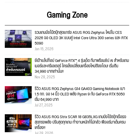
Gaming Zone
รวมเกมมิ่งโน้ตบุ๊กสุดแกร่ง ASUS ROG Zephyrus ใหม่ใน CES
2026 จอ OLED 3K แบบคู่ Intel Core Ultra 300 series และ RTX
5090
Jan 15, 2026
ชี้เป้าแล็ปท็อป GeForce RTX™ 4 รุ่นเด็ด ที่มาพร้อมชิป AI สำหรับเกม
เมอร์และครีเอเตอร์ ใครเล็งเปลี่ยนเครื่องใหม่ต้องโดน! เริ่มต้น
34,990 บาทเท่านั้น!!
Nov 28, 2025
รีวิว ASUS ROG Zephyrus G14 GA403 Gaming Notebook เบา
1.5 กก. จอ 14 นิ้ว OLED พลัง Ryzen 9 กับ GeForce RTX 5050
เริ่ม 64,990 บาท
Jul 27, 2025
รีวิว ASUS ROG Strix SCAR 18 G835LXG เกมมิ่งโน้ตบุ๊กเรือธง
สุดทรงพลัง ปรับสุดทุกเกม ทำงานหนักก็ไม่กลัว ฟีเจอร์มาเต็มครบ
เครื่อง!!
Jul 28, 2026