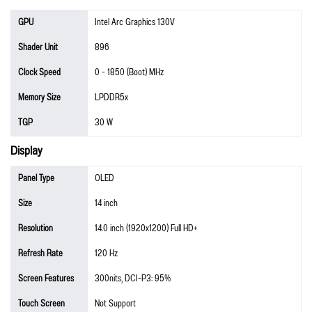
GPU
Intel Arc Graphics 130V
Shader Unit
896
Clock Speed
0 - 1850 (Boot) MHz
Memory Size
LPDDR5x
TGP
30 W
Display
Panel Type
OLED
Size
14 inch
Resolution
14.0 inch (1920x1200) Full HD+
Refresh Rate
120 Hz
Screen Features
300nits, DCI-P3: 95%
Touch Screen
Not Support