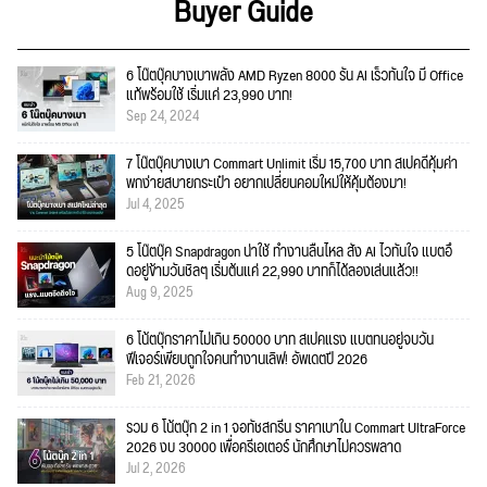
Buyer Guide
6 โน๊ตบุ๊คบางเบาพลัง AMD Ryzen 8000 รัน AI เร็วทันใจ มี Office
แท้พร้อมใช้ เริ่มแค่ 23,990 บาท!
Sep 24, 2024
7 โน๊ตบุ๊คบางเบา Commart Unlimit เริ่ม 15,700 บาท สเปคดีคุ้มค่า
พกง่ายสบายกระเป๋า อยากเปลี่ยนคอมใหม่ให้คุ้มต้องมา!
Jul 4, 2025
5 โน๊ตบุ๊ค Snapdragon น่าใช้ ทำงานลื่นไหล สั่ง AI ไวทันใจ แบตอึ
ดอยู่ข้ามวันชิลๆ เริ่มต้นแค่ 22,990 บาทก็ได้ลองเล่นแล้ว!!
Aug 9, 2025
6 โน้ตบุ๊กราคาไม่เกิน 50000 บาท สเปคแรง แบตทนอยู่จบวัน
ฟีเจอร์เพียบถูกใจคนทำงานเลิฟ! อัพเดตปี 2026
Feb 21, 2026
รวม 6 โน้ตบุ๊ก 2 in 1 จอทัชสกรีน ราคาเบาใน Commart UltraForce
2026 งบ 30000 เพื่อครีเอเตอร์ นักศึกษาไม่ควรพลาด
Jul 2, 2026