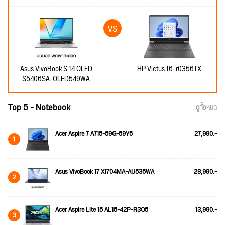
Asus VivoBook S 14 OLED
HP Victus 16-r0356TX
S5406SA-OLED549WA
Top 5 - Notebook
ดูทั้งหมด
Acer Aspire 7 A715-59G-59Y6
27,990.-
1
Asus VivoBook 17 X1704MA-AU536WA
28,990.-
2
Acer Aspire Lite 15 AL15-42P-R3Q5
13,990.-
3