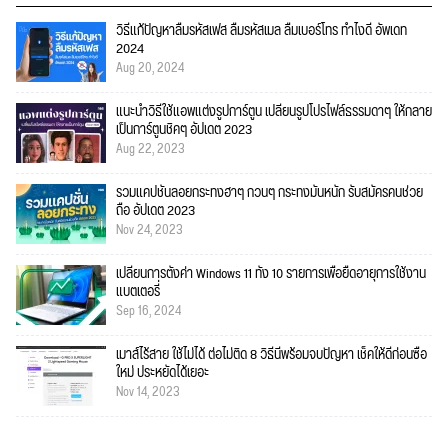
วิธีแก้ปัญหาลืมรหัสเฟส ลืมรหัสเมล ลืมเบอร์โทร ทำไงดี อัพเดท
2024
Aug 20, 2024
แนะนำวิธีใช้แอพแต่งรูปการ์ตูน เปลี่ยนรูปโปรไฟล์ธรรมดาๆ ให้กลาย
เป็นการ์ตูนชิคๆ อัปเดต 2023
Aug 22, 2023
รวมแคปชั่นลอยกระทงฮาๆ กวนๆ กระทงมันหนัก รับสมัครคนช่วย
ถือ อัปเดต 2023
Nov 24, 2023
เปลี่ยนการตั้งค่า Windows 11 ทั้ง 10 รายการเพื่อยืดอายุการใช้งาน
แบตเตอรี่
Sep 16, 2024
เมาส์ไร้สาย ใช้ไม่ได้ ต่อไม่ติด 8 วิธีนี้พร้อมจบปัญหา เช็คให้ดีก่อนซื้อ
ใหม่ ประหยัดได้เยอะ
Nov 14, 2023