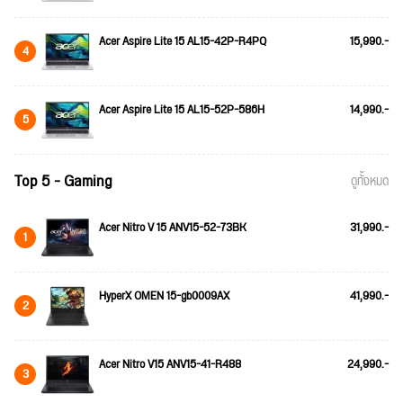
Acer Aspire Lite 15 AL15-42P-R4PQ
15,990.-
4
Acer Aspire Lite 15 AL15-52P-586H
14,990.-
5
Top 5 - Gaming
ดูทั้งหมด
Acer Nitro V 15 ANV15-52-73BK
31,990.-
1
HyperX OMEN 15-gb0009AX
41,990.-
2
Acer Nitro V15 ANV15-41-R488
24,990.-
3