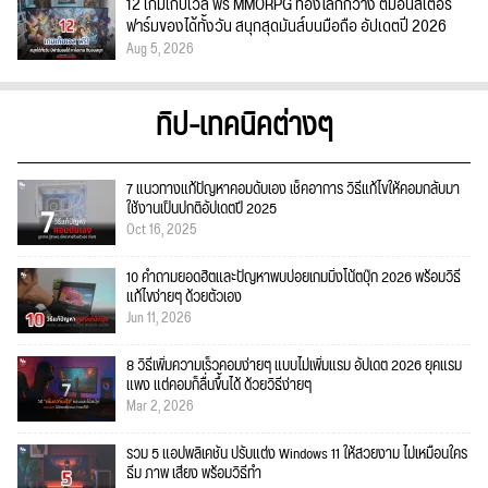
12 เกมเก็บเวล ฟรี MMORPG ท่องโลกกว้าง ตีมอนสเตอร์
ฟาร์มของได้ทั้งวัน สนุกสุดมันส์บนมือถือ อัปเดตปี 2026
Aug 5, 2026
ทิป-เทคนิคต่างๆ
7 แนวทางแก้ปัญหาคอมดับเอง เช็คอาการ วิธีแก้ไขให้คอมกลับมา
ใช้งานเป็นปกติอัปเดตปี 2025
Oct 16, 2025
10 คำถามยอดฮิตและปัญหาพบบ่อยเกมมิ่งโน้ตบุ๊ก 2026 พร้อมวิธี
แก้ไขง่ายๆ ด้วยตัวเอง
Jun 11, 2026
8 วิธีเพิ่มความเร็วคอมง่ายๆ แบบไม่เพิ่มแรม อัปเดต 2026 ยุคแรม
แพง แต่คอมก็ลื่นขึ้นได้ ด้วยวิธีง่ายๆ
Mar 2, 2026
รวม 5 แอปพลิเคชัน ปรับแต่ง Windows 11 ให้สวยงาม ไม่เหมือนใคร
ธีม ภาพ เสียง พร้อมวิธีทำ