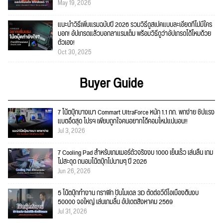
May 19, 2026
แนะนำวิธีเพิ่มแรมฉบับปี 2026 รวมวิธีดูสเปคแบบละเอียดที่ไม่มีใคร
บอก! อัปเกรดแล้วบอกลาแรมเต็ม พร้อมวิธีดูว่าอัปเกรดได้ไหมด้วย
ตัวเอง!
Oct 30, 2025
Buyer Guide
7 โน้ตบุ๊กบางเบา Commart UltraForce หนัก 1.1 กก. พกง่าย ชิปแรง
แบตอึดสุด โปรฯ เพียบถูกใจคนอยากได้คอมใ่หม่แน่นอน!!
Jul 3, 2026
7 Cooling Pad สำหรับเกมเมอร์ตัวจริงงบ 1000 เย็นเร็ว เล่นลื่น เกม
ไม่สะดุด ถนอมโน้ตบุ๊กไปนานๆ ปี 2026
Jun 26, 2026
5 โน้ตบุ๊กทำงาน กราฟิก ปั้นโมเดล 3D ตัดต่อวีดีโอเบื้องต้นงบ
50000 จอใหญ่ เล่นเกมลื่น อัปเดตสิงหาคม 2569
Jul 31, 2026