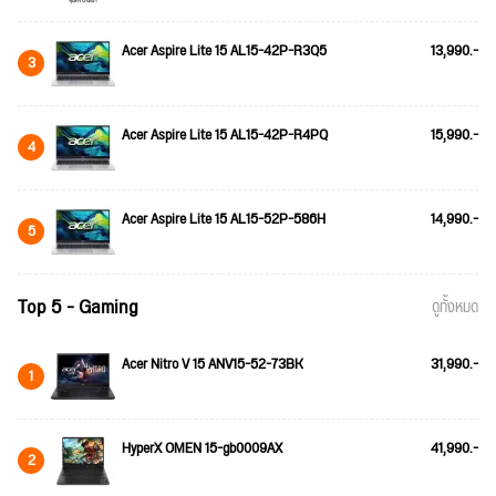
Acer Aspire Lite 15 AL15-42P-R3Q5
13,990.-
3
Acer Aspire Lite 15 AL15-42P-R4PQ
15,990.-
4
Acer Aspire Lite 15 AL15-52P-586H
14,990.-
5
Top 5 - Gaming
ดูทั้งหมด
Acer Nitro V 15 ANV15-52-73BK
31,990.-
1
HyperX OMEN 15-gb0009AX
41,990.-
2