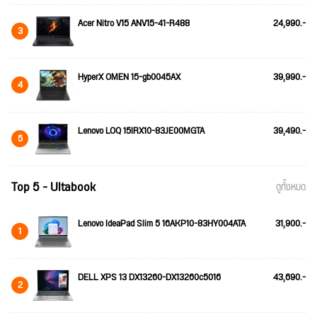
Acer Nitro V15 ANV15-41-R488
24,990.-
3
HyperX OMEN 15-gb0045AX
39,990.-
4
Lenovo LOQ 15IRX10-83JE00MGTA
39,490.-
5
Top 5 - Ultabook
ดูทั้งหมด
Lenovo IdeaPad Slim 5 16AKP10-83HY004ATA
31,900.-
1
DELL XPS 13 DX13260-DX13260c5016
43,690.-
2