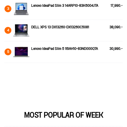
Lenovo IdeaPad Slim 3 14ARP10-83K6004JTA
17,990.-
3
DELL XPS 13 DX13260-DX13260C5081
38,090.-
4
Lenovo IdeaPad Slim 5 16IAH10-83ND000QTA
30,990.-
5
MOST POPULAR OF WEEK