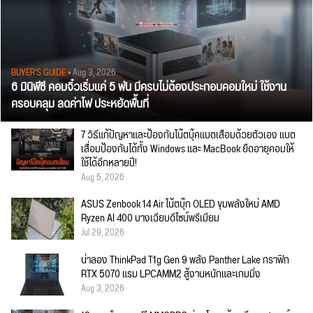
BUYER'S GUIDE
• Aug 3, 2026
6 มินิพีซี คอมจิ๋วเริ่มแค่ 5 พัน มีครบไม่ต้องประกอบคอมใหม่ ใช้งาน
ครอบคลุม ลดค่าไฟ ประหยัดพื้นที่
7 วิธีแก้ปัญหาและป้องกันโน๊ตบุ๊คแบตเสื่อมด้วยตัวเอง แบต
เสื่อมป้องกันได้ทั้ง Windows และ MacBook ยืดอายุคอมให้
ใช้ได้อีกหลายปี!
Aug 5, 2026
ASUS Zenbook 14 Air โน้ตบุ๊ก OLED ขุมพลังใหม่ AMD
Ryzen AI 400 บางเฉียบดีไซน์พรีเมียม
Jul 29, 2026
น่าลอง ThinkPad T1g Gen 9 พลัง Panther Lake กราฟิก
RTX 5070 แรม LPCAMM2 สู้งานหนักและเกมมิ่ง
Aug 3, 2026