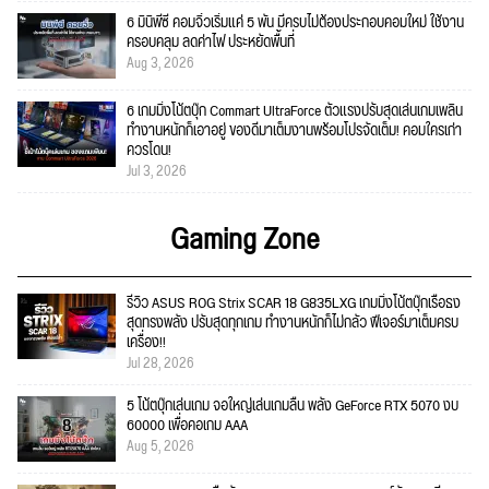
6 มินิพีซี คอมจิ๋วเริ่มแค่ 5 พัน มีครบไม่ต้องประกอบคอมใหม่ ใช้งาน
ครอบคลุม ลดค่าไฟ ประหยัดพื้นที่
Aug 3, 2026
6 เกมมิ่งโน้ตบุ๊ก Commart UltraForce ตัวแรงปรับสุดเล่นเกมเพลิน
ทำงานหนักก็เอาอยู่ ของดีมาเต็มงานพร้อมโปรจัดเต็ม! คอมใครเก่า
ควรโดน!
Jul 3, 2026
Gaming Zone
รีวิว ASUS ROG Strix SCAR 18 G835LXG เกมมิ่งโน้ตบุ๊กเรือธง
สุดทรงพลัง ปรับสุดทุกเกม ทำงานหนักก็ไม่กลัว ฟีเจอร์มาเต็มครบ
เครื่อง!!
Jul 28, 2026
5 โน้ตบุ๊กเล่นเกม จอใหญ่เล่นเกมลื่น พลัง GeForce RTX 5070 งบ
60000 เพื่อคอเกม AAA
Aug 5, 2026