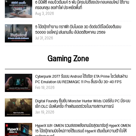
6 มินิพีซี คอมจิ๋วเริ่มแค่ 5 พัน มีครบไม่ต้องประกอบคอมใหม่ ใช้งาน
ครอบคลุม ลดค่าไฟ ประหยัดพื้นที่
Aug 3, 2026
5 โน้ตบุ๊กทำงาน กราฟิก ปั้นโมเดล 3D ตัดต่อวีดีโอเบื้องต้นงบ
50000 จอใหญ่ เล่นเกมลื่น อัปเดตสิงหาคม 2569
Jul 31, 2026
Gaming Zone
Cyberpunk 2077 รันบน Android ได้จริง! ETA Prime โชว์เล่นผ่าน
PC Emulation บน REDMAGIC 11 Pro ลื่นระดับ 30–40 FPS
Feb 18, 2026
Digital Foundry ยืนยัน Monster Hunter Wilds เวอร์ชัน PC มีระบบ
เช็ก DLC นับพันครั้ง ทำเฟรมเรตร่วงในบางสถานการณ์
Jan 19, 2026
HyperX และ OMEN รวมสองพลังเกมมิงสุดแกร่งสู่ HyperX OMEN
15 โน้ตบุ๊กเกมมิงใหม่ภายใต้แบรนด์ HyperX เติมเต็มความเร้าใจให้