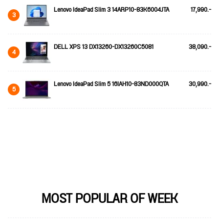
Lenovo IdeaPad Slim 3 14ARP10-83K6004JTA
17,990.-
3
DELL XPS 13 DX13260-DX13260C5081
38,090.-
4
Lenovo IdeaPad Slim 5 16IAH10-83ND000QTA
30,990.-
5
MOST POPULAR OF WEEK