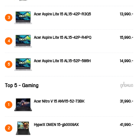
Acer Aspire Lite 15 AL15-42P-R3Q5
13,990.-
3
Acer Aspire Lite 15 AL15-42P-R4PQ
15,990.-
4
Acer Aspire Lite 15 AL15-52P-586H
14,990.-
5
Top 5 - Gaming
ดูทั้งหมด
Acer Nitro V 15 ANV15-52-73BK
31,990.-
1
HyperX OMEN 15-gb0009AX
41,990.-
2