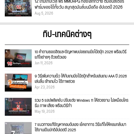
12 เกมเก็บเวล ฟรี MMORPG ท่องโลกกว้าง ตีมอนสเตอร์
ฟาร์มของได้ทั้งวัน สนุกสุดมันส์บนมือถือ อัปเดตปี 2026
Aug 5, 2026
ทิป-เทคนิคต่างๆ
10 คำถามยอดฮิตและปัญหาพบบ่อยเกมมิ่งโน้ตบุ๊ก 2026 พร้อมวิธี
แก้ไขง่ายๆ ด้วยตัวเอง
Jun 11, 2026
9 วิธีเพิ่มความเร็ว ให้กับเกมมิ่งโน้ตบุ๊กสำหรับเล่นเกม AAA ปี 2026
เล่นลื่น เข้าเกมไว ได้ภาพสวย
Apr 23, 2026
รวม 5 แอปพลิเคชัน ปรับแต่ง Windows 11 ให้สวยงาม ไม่เหมือนใคร
ธีม ภาพ เสียง พร้อมวิธีทำ
May 19, 2026
7 แนวทางแก้ปัญหาคอมดับเอง เช็คอาการ วิธีแก้ไขให้คอมกลับมา
ใช้งานเป็นปกติอัปเดตปี 2025