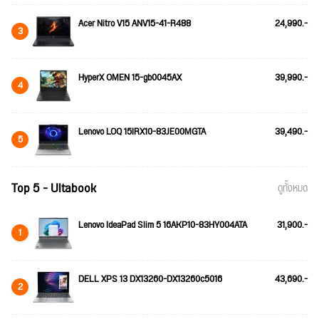
Acer Nitro V15 ANV15-41-R488
24,990.-
3
HyperX OMEN 15-gb0045AX
39,990.-
4
Lenovo LOQ 15IRX10-83JE00MGTA
39,490.-
5
Top 5 - Ultabook
ดูทั้งหมด
Lenovo IdeaPad Slim 5 16AKP10-83HY004ATA
31,900.-
1
DELL XPS 13 DX13260-DX13260c5016
43,690.-
2