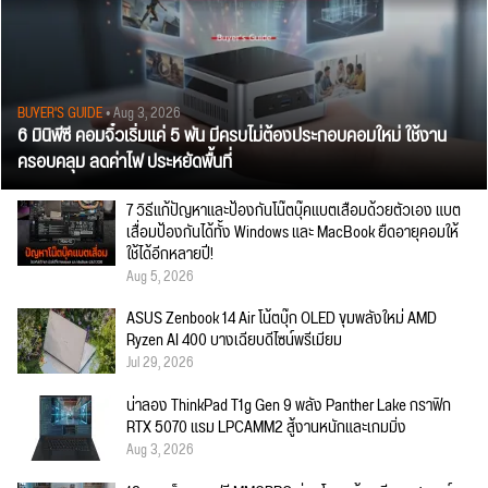
BUYER'S GUIDE
• Aug 3, 2026
6 มินิพีซี คอมจิ๋วเริ่มแค่ 5 พัน มีครบไม่ต้องประกอบคอมใหม่ ใช้งาน
ครอบคลุม ลดค่าไฟ ประหยัดพื้นที่
7 วิธีแก้ปัญหาและป้องกันโน๊ตบุ๊คแบตเสื่อมด้วยตัวเอง แบต
เสื่อมป้องกันได้ทั้ง Windows และ MacBook ยืดอายุคอมให้
ใช้ได้อีกหลายปี!
Aug 5, 2026
ASUS Zenbook 14 Air โน้ตบุ๊ก OLED ขุมพลังใหม่ AMD
Ryzen AI 400 บางเฉียบดีไซน์พรีเมียม
Jul 29, 2026
น่าลอง ThinkPad T1g Gen 9 พลัง Panther Lake กราฟิก
RTX 5070 แรม LPCAMM2 สู้งานหนักและเกมมิ่ง
Aug 3, 2026