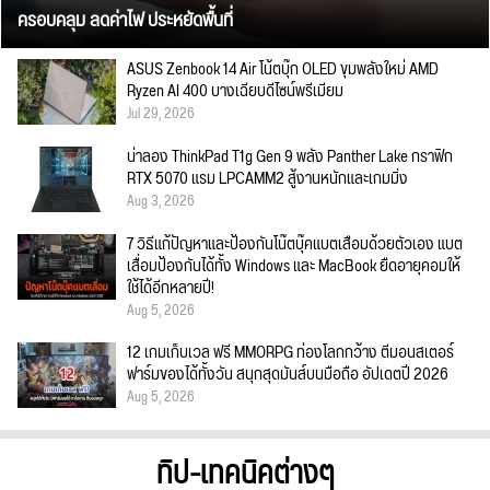
ครอบคลุม ลดค่าไฟ ประหยัดพื้นที่
ASUS Zenbook 14 Air โน้ตบุ๊ก OLED ขุมพลังใหม่ AMD
Ryzen AI 400 บางเฉียบดีไซน์พรีเมียม
Jul 29, 2026
น่าลอง ThinkPad T1g Gen 9 พลัง Panther Lake กราฟิก
RTX 5070 แรม LPCAMM2 สู้งานหนักและเกมมิ่ง
Aug 3, 2026
7 วิธีแก้ปัญหาและป้องกันโน๊ตบุ๊คแบตเสื่อมด้วยตัวเอง แบต
เสื่อมป้องกันได้ทั้ง Windows และ MacBook ยืดอายุคอมให้
ใช้ได้อีกหลายปี!
Aug 5, 2026
12 เกมเก็บเวล ฟรี MMORPG ท่องโลกกว้าง ตีมอนสเตอร์
ฟาร์มของได้ทั้งวัน สนุกสุดมันส์บนมือถือ อัปเดตปี 2026
Aug 5, 2026
ทิป-เทคนิคต่างๆ