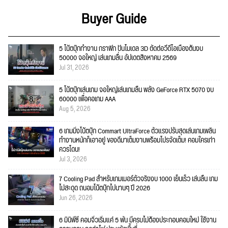
Buyer Guide
5 โน้ตบุ๊กทำงาน กราฟิก ปั้นโมเดล 3D ตัดต่อวีดีโอเบื้องต้นงบ
50000 จอใหญ่ เล่นเกมลื่น อัปเดตสิงหาคม 2569
Jul 31, 2026
5 โน้ตบุ๊กเล่นเกม จอใหญ่เล่นเกมลื่น พลัง GeForce RTX 5070 งบ
60000 เพื่อคอเกม AAA
Aug 5, 2026
6 เกมมิ่งโน้ตบุ๊ก Commart UltraForce ตัวแรงปรับสุดเล่นเกมเพลิน
ทำงานหนักก็เอาอยู่ ของดีมาเต็มงานพร้อมโปรจัดเต็ม! คอมใครเก่า
ควรโดน!
Jul 3, 2026
7 Cooling Pad สำหรับเกมเมอร์ตัวจริงงบ 1000 เย็นเร็ว เล่นลื่น เกม
ไม่สะดุด ถนอมโน้ตบุ๊กไปนานๆ ปี 2026
Jun 26, 2026
6 มินิพีซี คอมจิ๋วเริ่มแค่ 5 พัน มีครบไม่ต้องประกอบคอมใหม่ ใช้งาน