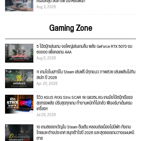
ครอบคลุม ลดค่าไฟ ประหยัดพื้นที่
Aug 3, 2026
Gaming Zone
5 โน้ตบุ๊กเล่นเกม จอใหญ่เล่นเกมลื่น พลัง GeForce RTX 5070 งบ
60000 เพื่อคอเกม AAA
Aug 5, 2026
11 เกมไดโนเสาร์ใน Steam เล่นฟรี มีทุกแนว ภาพสวย เล่นเพลินไม่กิน
สเปก ปี 2026
Apr 20, 2026
รีวิว ASUS ROG Strix SCAR 18 G835LXG เกมมิ่งโน้ตบุ๊กเรือธง
สุดทรงพลัง ปรับสุดทุกเกม ทำงานหนักก็ไม่กลัว ฟีเจอร์มาเต็มครบ
เครื่อง!!
Jul 28, 2026
10 เกมสยองขวัญใน Steam ตื่นเต้น หลอนต่อเนื่องไม่มีพัก ทั้งเกม
ไทยและต่างประเทศ สนุกเร้าใจปี 2026 และสุดยอดเกมวางแผนหนี
ตาย