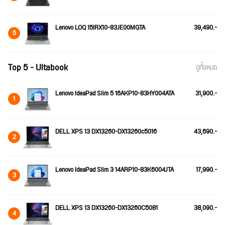
Lenovo LOQ 15IRX10-83JE00MGTA
39,490.-
5
Top 5 - Ultabook
ดูทั้งหมด
Lenovo IdeaPad Slim 5 16AKP10-83HY004ATA
31,900.-
1
DELL XPS 13 DX13260-DX13260c5016
43,690.-
2
Lenovo IdeaPad Slim 3 14ARP10-83K6004JTA
17,990.-
3
DELL XPS 13 DX13260-DX13260C5081
38,090.-
4