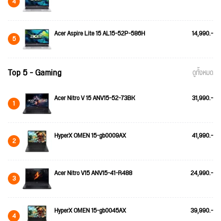
4
Acer Aspire Lite 15 AL15-52P-586H
14,990.-
5
Top 5 - Gaming
ดูทั้งหมด
Acer Nitro V 15 ANV15-52-73BK
31,990.-
1
HyperX OMEN 15-gb0009AX
41,990.-
2
Acer Nitro V15 ANV15-41-R488
24,990.-
3
HyperX OMEN 15-gb0045AX
39,990.-
4