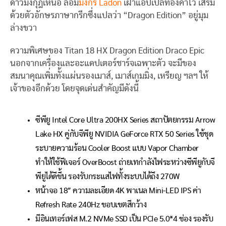
ดาวมงกุฎเหนือ ล้อม
มังกร Ladon
เฝ้าแอปเปิ้ลทองคำไว้ เสริม
ด้วยตัวอักษรภาษากรีกซึ่งแปลว่า “Dragon Edition” อยู่มุม
ล่างขวา
ความพิเศษของ Titan 18 HX Dragon Edition Draco Epic
นอกจากเครื่องและอะแดปเตอร์ชาร์จเฉพาะตัว จะมีของ
สมนาคุณเพิ่มทั้งแผ่นรองเมาส์, เมาส์เกมมิ่ง, เหรียญ ฯลฯ ให้
เจ้าของอีกด้วย โดยจุดเด่นสำคัญมีดังนี้
ซีพียู Intel Core Ultra 200HX Series สถาปัตยกรรม Arrow
Lake HX คู่กับจีพียู NVIDIA GeForce RTX 50 Series ใช้ชุด
ระบายความร้อน Cooler Boost แบบ Vapor Chamber
ทำให้ใช้ฟีเจอร์ OverBoost ถ่ายเทกำลังไฟระหว่างซีพียูกับจี
พียูได้ดีขึ้น รองรับกระแสไฟทั้งระบบได้ถึง 270W
หน้าจอ 18″ ความละเอียด 4K พาเนล Mini-LED IPS ค่า
Refresh Rate 240Hz ขอบเขตสีกว้าง
มีอินเทอร์เฟส M.2 NVMe SSD เป็น PCIe 5.0*4 ช่อง รองรับ