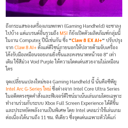
ถึงกระแสของเครื่องเกมพกพา (Gaming Handheld) จะซาลง
ไปบ้าง แต่แบรนด์อื่นรวมถึง
MSI
ก็ยังเปิดตัวผลิตภัณฑ์กลุ่มนี้
ในงาน Computex ปีนี้เช่นกัน ซึ่ง
“
Claw 8 EX AI+
“
ปรับปรุง
จาก
Claw 8 AI+
ตั้งแต่ดีไซน์ภายนอกให้ปลายด้ามจับเครื่อง
โค้งรับมือเหมือนจอยเกมยิ่งขึ้นและคงขนาดหน้าจอ 8″ เท่า
เดิม ใช้สีม่วง Void Purple ให้ความโดดเด่นสวยงามไม่เหมือน
ใคร
จุดเปลี่ยนแปลงใหม่ของ Gaming Handheld นี้ นั่นคือซีพียู
Intel Arc G-Series ใหม่
ซึ่งต่างจาก Intel Core Ultra Series
ในอดีตตรงชุดคำสั่งและฟีเจอร์ดีไซน์มาเน้นเล่นเกมโดยเฉพาะ
ทำงานร่วมกับระบบ Xbox Full Screen Experience ได้ดีขึ้น
และประหยัดพลังงานเป็นพิเศษ โดย Intel เคลมว่าใช้เล่นเกม
ต่อเนื่องได้นานถึง 11 ชม. ทีเดียว ซึ่งจุดเด่นเฉพาะตัวได้แก่