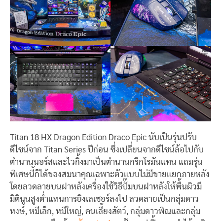
Titan 18 HX Dragon Edition Draco Epic นับเป็นรุ่นปรับ
ดีไซน์จาก Titan Series ปีก่อน ซึ่งเปลี่ยนจากดีไซน์ล้อไปกับ
ตำนานนอร์สและไวกิ้งมาเป็นตำนานกรีกโรมันแทน แถมรุ่น
พิเศษนี้ก็ได้ของสมนาคุณเฉพาะตัวแบบไม่มีขายแยกภายหลัง
โดยลวดลายบนฝาหลังเครื่องใช้วิธีปั๊มบนฝาหลังให้พื้นผิวมี
มิตินูนสูงต่ำแทนการยิงเลเซอร์ลงไป ลวดลายเป็นกลุ่มดาว
หงษ์, หมีเล็ก, หมีใหญ่, คนเลี้ยงสัตว์, กลุ่มดาวพิณและกลุ่ม