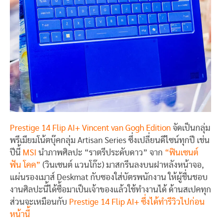
Prestige 14 Flip AI+ Vincent van Gogh Edition
จัดเป็นกลุ่ม
พรีเมียมโน้ตบุ๊คกลุ่ม Artisan Series ซึ่งเปลี่ยนดีไซน์ทุกปี เช่น
ปีนี้
MSI
นำภาพศิลปะ “ราตรีประดับดาว” จาก
“ฟินเซนต์
ฟัน โคค”
(วินเซนต์ แวนโก๊ะ) มาสกรีนลงบนฝาหลังหน้าจอ,
แผ่นรองเมาส์ Deskmat กับซองใส่บัตรพนักงาน ให้ผู้ชื่นชอบ
งานศิลปะนี้ได้ซื้อมาเป็นเจ้าของแล้วใช้ทำงานได้ ด้านสเปคทุก
ส่วนจะเหมือนกับ
Prestige 14 Flip AI+ ซึ่งได้ทำรีวิวไปก่อน
หน้านี้