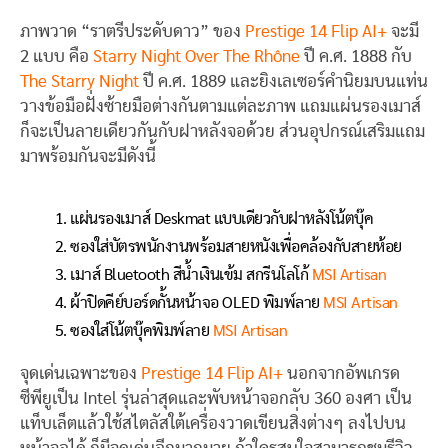
ภาพวาด “ราตรีประดับดาว” ของ
Prestige 14 Flip AI+
จะมี
2 แบบ คือ
Starry Night Over The Rhône
ปี ค.ศ. 1888 กับ
The Starry Night
ปี ค.ศ. 1889 และยิงเลเซอร์คำนิยมบนแท่น
วางข้อมือฝั่งซ้ายมือต่างกันตามแต่ละภาพ แถมแผ่นรองเมาส์
ก็จะเป็นลายเดียวกันกับฝาหลังจอด้วย ส่วนอุปกรณ์เสริมแถม
มาพร้อมกันจะมีดังนี้
แผ่นรองเมาส์ Deskmat แบบเดียวกับฝาหลังโน้ตบุ๊ค
ซองใส่บัตรพนักงานพร้อมสายหนังเพื่อคล้องกับสายห้อย
เมาส์ Bluetooth สีน้ำเงินเข้ม สกรีนโลโก้
MSI Artisan
ผ้าปิดคีย์บอร์ดกั้นหน้าจอ OLED พิมพ์ลาย
MSI Artisan
ซองใส่โน้ตบุ๊คพิมพ์ลาย
MSI Artisan
จุดเด่นเฉพาะของ
Prestige 14 Flip AI+
นอกจากอัพเกรด
ซีพียูเป็น Intel รุ่นล่าสุดและพับหน้าจอกลับ 360 องศา เป็น
แท็บเล็ตแล้วใช้สไตลัสใต้เครื่องวาดเขียนสิ่งต่างๆ ลงไปบน