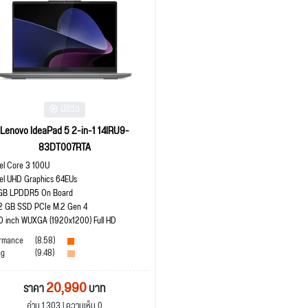
มีรีวิว
Lenovo IdeaPad 5 2-in-1 14IRU9-
83DT007RTA
tel Core 3 100U
tel UHD Graphics 64EUs
GB LPDDR5 On Board
2 GB SSD PCIe M.2 Gen 4
.0 inch WUXGA (1920x1200) Full HD
rmance
(8.58)
ng
(9.48)
20,990
ราคา
บาท
อ่าน 1,303 | ความเห็น 0