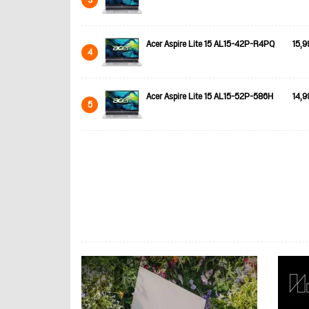
Acer Aspire Lite 15 AL15-42P-R4PQ
15,9
4
Acer Aspire Lite 15 AL15-52P-586H
14,9
5