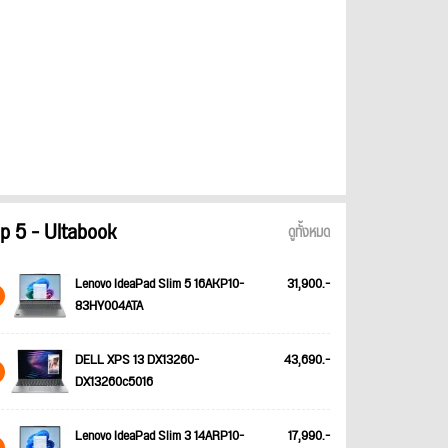
p 5 - Ultabook
ดูทั้งหมด
Lenovo IdeaPad Slim 5 16AKP10-
31,900.-
83HY004ATA
DELL XPS 13 DX13260-
43,690.-
DX13260c5016
Lenovo IdeaPad Slim 3 14ARP10-
17,990.-