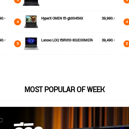
90.-
HyperX OMEN 15-gb0045AX
39,990.-
4
4
90.-
Lenovo LOQ 15IRX10-83JE00MGTA
39,490.-
5
5
MOST POPULAR OF WEEK