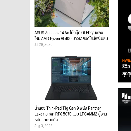
ASUS Zenbook 14 Air โน้ตบุ๊ก OLED ขุมพลัง
ใหม่ AMD Ryzen AI 400 บางเฉียบดีไซน์พรีเมียม
Jul 29, 2026
REVI
รีวิ
สุดท
น่าลอง ThinkPad T1g Gen 9 พลัง Panther
Lake กราฟิก RTX 5070 แรม LPCAMM2 สู้งาน
หนักและเกมมิ่ง
Aug 3, 2026