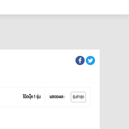
โน็ตบุ๊ค 1 รุ่น
แสดงผล :
รุ่นล่าสุด