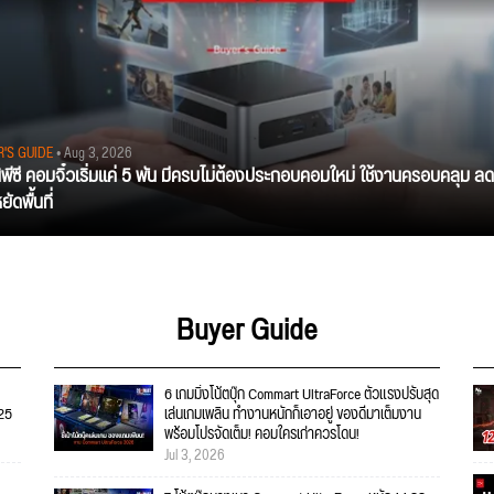
R'S GUIDE
• Aug 3, 2026
นิพีซี คอมจิ๋วเริ่มแค่ 5 พัน มีครบไม่ต้องประกอบคอมใหม่ ใช้งานครอบคลุม ลด
ัดพื้นที่
Buyer Guide
6 เกมมิ่งโน้ตบุ๊ก Commart UltraForce ตัวแรงปรับสุด
025
เล่นเกมเพลิน ทำงานหนักก็เอาอยู่ ของดีมาเต็มงาน
พร้อมโปรจัดเต็ม! คอมใครเก่าควรโดน!
Jul 3, 2026