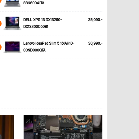
83K6004JTA
DELL XPS 13 DX13260-
38,090.-
DX13260C5081
Lenovo IdeaPad Slim 5 16IAH10-
30,990.-
83ND000QTA