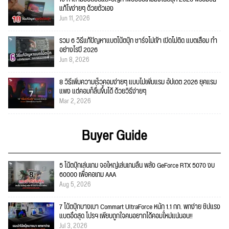
แก้ไขง่ายๆ ด้วยตัวเอง
Jun 11, 2026
รวม 6 วิธีแก้ปัญหาแบตโน้ตบุ๊ก ชาร์จไม่เข้า เปิดไม่ติด แบตเสื่อม ทำ
อย่างไรปี 2026
Jun 8, 2026
8 วิธีเพิ่มความเร็วคอมง่ายๆ แบบไม่เพิ่มแรม อัปเดต 2026 ยุคแรม
แพง แต่คอมก็ลื่นขึ้นได้ ด้วยวิธีง่ายๆ
Mar 2, 2026
Buyer Guide
5 โน้ตบุ๊กเล่นเกม จอใหญ่เล่นเกมลื่น พลัง GeForce RTX 5070 งบ
60000 เพื่อคอเกม AAA
Aug 5, 2026
7 โน้ตบุ๊กบางเบา Commart UltraForce หนัก 1.1 กก. พกง่าย ชิปแรง
แบตอึดสุด โปรฯ เพียบถูกใจคนอยากได้คอมใ่หม่แน่นอน!!
Jul 3, 2026