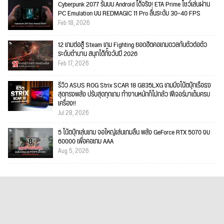
Cyberpunk 2077 รันบน Android ได้จริง! ETA Prime โชว์เล่นผ่าน
PC Emulation บน REDMAGIC 11 Pro ลื่นระดับ 30–40 FPS
Feb 18, 2026
12 เกมต่อสู้ Steam เกม Fighting ยอดฮิตคอเกมดวลกันตัวต่อตัว
ระดับตำนาน สนุกได้ทั้งวันปี 2026
Feb 17, 2026
รีวิว ASUS ROG Strix SCAR 18 G835LXG เกมมิ่งโน้ตบุ๊กเรือธง
สุดทรงพลัง ปรับสุดทุกเกม ทำงานหนักก็ไม่กลัว ฟีเจอร์มาเต็มครบ
เครื่อง!!
Jul 28, 2026
5 โน้ตบุ๊กเล่นเกม จอใหญ่เล่นเกมลื่น พลัง GeForce RTX 5070 งบ
60000 เพื่อคอเกม AAA
Aug 5, 2026