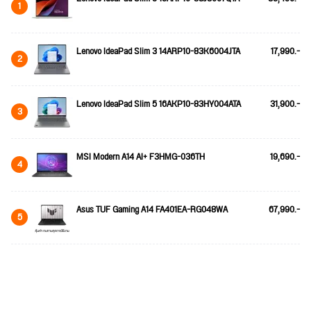
1
Lenovo IdeaPad Slim 3 14ARP10-83K6004JTA
17,990.-
2
Lenovo IdeaPad Slim 5 16AKP10-83HY004ATA
31,900.-
3
MSI Modern A14 AI+ F3HMG-036TH
19,690.-
4
Asus TUF Gaming A14 FA401EA-RG048WA
67,990.-
5