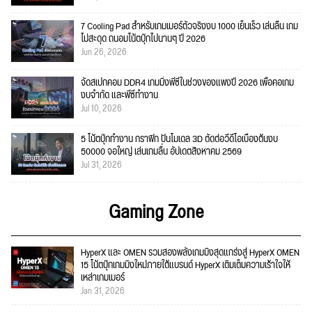
7 Cooling Pad สำหรับเกมเมอร์ตัวจริงงบ 1000 เย็นเร็ว เล่นลื่น เกม
ไม่สะดุด ถนอมโน้ตบุ๊กไปนานๆ ปี 2026
Jun 26, 2026
จัดสเปกคอม DDR4 เกมมิ่งพีซีในช่วงของแพงปี 2026 เพื่อคอเกม
งบจำกัด และพีซีทำงาน
Jul 10, 2026
5 โน้ตบุ๊กทำงาน กราฟิก ปั้นโมเดล 3D ตัดต่อวีดีโอเบื้องต้นงบ
50000 จอใหญ่ เล่นเกมลื่น อัปเดตสิงหาคม 2569
Jul 31, 2026
Gaming Zone
HyperX และ OMEN รวมสองพลังเกมมิงสุดแกร่งสู่ HyperX OMEN
15 โน้ตบุ๊กเกมมิงใหม่ภายใต้แบรนด์ HyperX เติมเต็มความเร้าใจให้
เหล่าเกมเมอร์
Jan 31, 2026