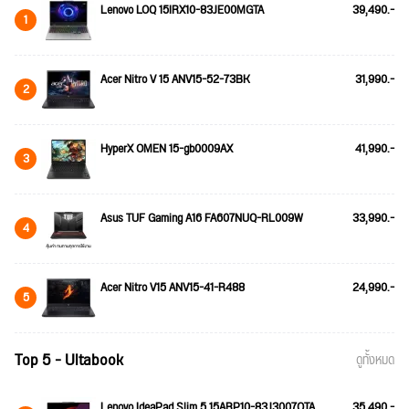
Lenovo LOQ 15IRX10-83JE00MGTA
39,490.-
1
Acer Nitro V 15 ANV15-52-73BK
31,990.-
2
HyperX OMEN 15-gb0009AX
41,990.-
3
Asus TUF Gaming A16 FA607NUQ-RL009W
33,990.-
4
Acer Nitro V15 ANV15-41-R488
24,990.-
5
Top 5 - Ultabook
ดูทั้งหมด
Lenovo IdeaPad Slim 5 15ARP10-83J3007QTA
35,490.-