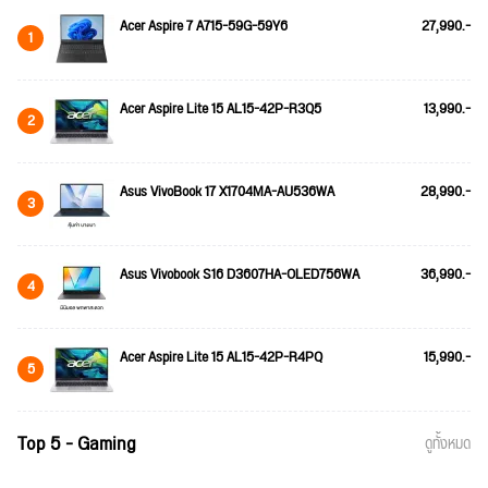
Acer Aspire 7 A715-59G-59Y6
27,990.-
1
Acer Aspire Lite 15 AL15-42P-R3Q5
13,990.-
2
Asus VivoBook 17 X1704MA-AU536WA
28,990.-
3
Asus Vivobook S16 D3607HA-OLED756WA
36,990.-
4
Acer Aspire Lite 15 AL15-42P-R4PQ
15,990.-
5
Top 5 - Gaming
ดูทั้งหมด