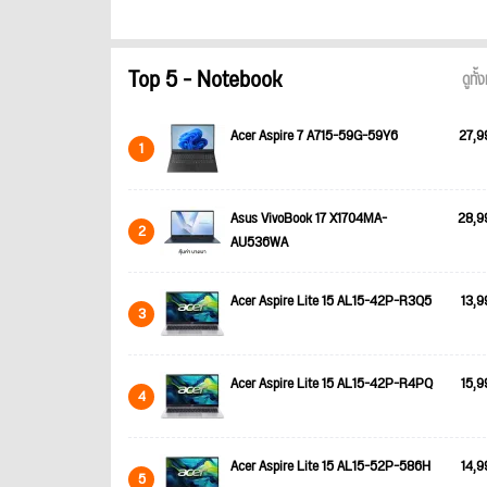
Top 5 - Notebook
ดูทั
Acer Aspire 7 A715-59G-59Y6
27,9
1
Asus VivoBook 17 X1704MA-
28,9
2
AU536WA
Acer Aspire Lite 15 AL15-42P-R3Q5
13,9
3
Acer Aspire Lite 15 AL15-42P-R4PQ
15,9
4
Acer Aspire Lite 15 AL15-52P-586H
14,9
5