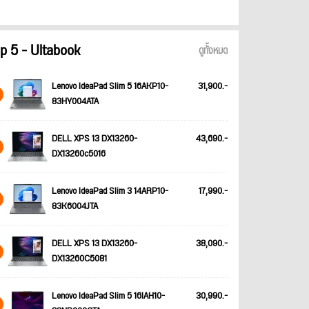
p 5 - Ultabook
ดูทั้งหมด
Lenovo IdeaPad Slim 5 16AKP10-
31,900.-
83HY004ATA
DELL XPS 13 DX13260-
43,690.-
DX13260c5016
Lenovo IdeaPad Slim 3 14ARP10-
17,990.-
83K6004JTA
DELL XPS 13 DX13260-
38,090.-
DX13260C5081
Lenovo IdeaPad Slim 5 16IAH10-
30,990.-