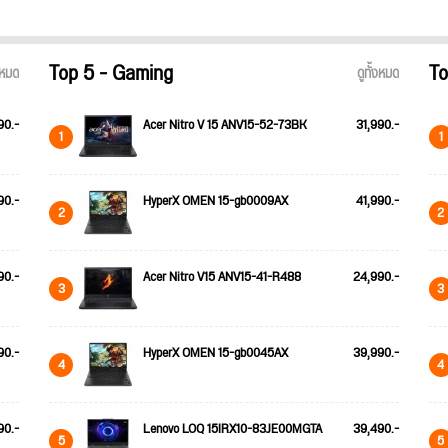
Top 5 - Gaming
To
้งหมด
ดูทั้งหมด
90.-
Acer Nitro V 15 ANV15-52-73BK
31,990.-
1
1
90.-
HyperX OMEN 15-gb0009AX
41,990.-
2
2
90.-
Acer Nitro V15 ANV15-41-R488
24,990.-
3
3
90.-
HyperX OMEN 15-gb0045AX
39,990.-
4
4
90.-
Lenovo LOQ 15IRX10-83JE00MGTA
39,490.-
5
5