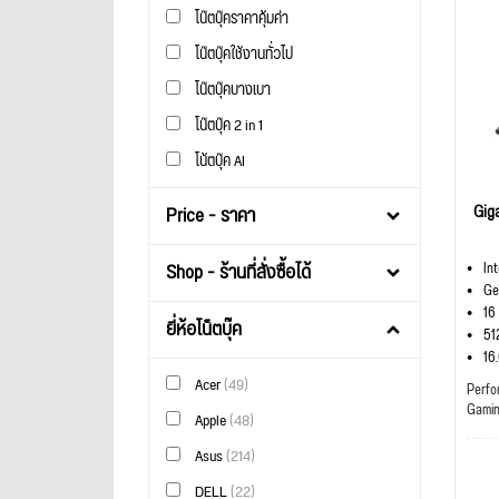
โน๊ตบุ๊คราคาคุ้มค่า
โน๊ตบุ๊คใช้งานทั่วไป
โน๊ตบุ๊คบางเบา
โน๊ตบุ๊ค 2 in 1
โน้ตบุ๊ค AI
Gig
Price - ราคา
Shop - ร้านที่สั่งซื้อได้
In
Ge
16
ยี่ห้อโน็ตบุ๊ค
51
16
Acer
(49)
Perfo
Gami
Apple
(48)
Asus
(214)
DELL
(22)