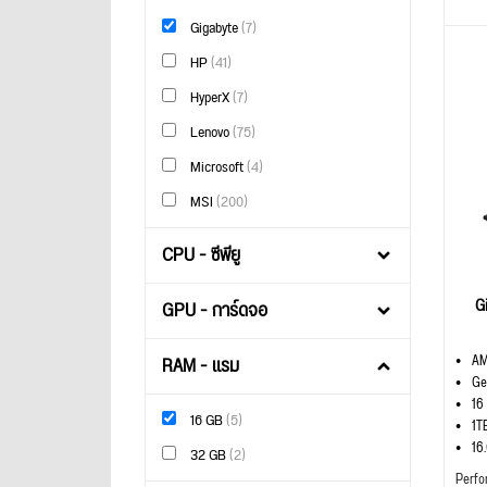
Gigabyte
(7)
HP
(41)
HyperX
(7)
Lenovo
(75)
Microsoft
(4)
MSI
(200)
CPU - ซีพียู
G
GPU - การ์ดจอ
RAM - แรม
AM
Ge
16
16 GB
(5)
1T
16
32 GB
(2)
Perfo