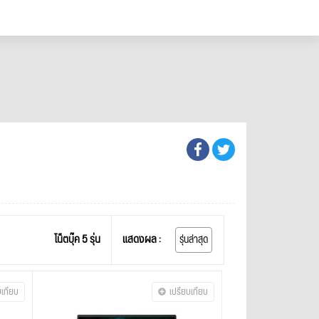
โน็ตบุ๊ค 5 รุ่น
แสดงผล :
รุ่นล่าสุด
บเทียบ
เปรียบเทียบ