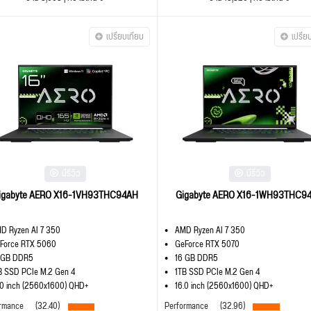
เปรียบเทียบ
เปรีย
มีรีวิว
มีรีวิว
igabyte AERO X16-1VH93THC94AH
Gigabyte AERO X16-1WH93THC9
D Ryzen AI 7 350
AMD Ryzen AI 7 350
Force RTX 5060
GeForce RTX 5070
 GB DDR5
16 GB DDR5
B SSD PCIe M.2 Gen 4
1TB SSD PCIe M.2 Gen 4
.0 inch (2560x1600) QHD+
16.0 inch (2560x1600) QHD+
rmance
(32.40)
Performance
(32.96)