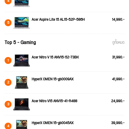
4
Acer Aspire Lite 15 AL15-52P-586H
14,990.-
5
Top 5 - Gaming
ดูทั้งหมด
Acer Nitro V 15 ANV15-52-73BK
31,990.-
1
HyperX OMEN 15-gb0009AX
41,990.-
2
Acer Nitro V15 ANV15-41-R488
24,990.-
3
HyperX OMEN 15-gb0045AX
39,990.-
4