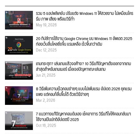
รวม 5 แอปพลิเคชัน ปรับแต่ง Windows 11 ให้สวยงาม ไม่เหมือนใคร
ธีม ภาพ เสียง พร้อมวิธีทำ
May 19, 2026
20 ทิปส์การใช้งาน Google Chrome บน Windows 11 อัพเดต 2025
ท่องเว็บลื่นไหลยิ่งขึ้น แรมเหลือ เร็วขึ้นกว่าเดิม
Dec 12, 2025
เกมกระตุก? เล่นเกมแล้วจอค้าง? 10 วิธีแก้ปัญหาเด้งออกจากเกม
ล่าสุดสำหรับเกมเมอร์ เมื่อเจอปัญหาขณะเล่นเกม
Jun 21, 2025
8 วิธีเพิ่มความเร็วคอมง่ายๆ แบบไม่เพิ่มแรม อัปเดต 2026 ยุคแรม
แพง แต่คอมก็ลื่นขึ้นได้ ด้วยวิธีง่ายๆ
Mar 2, 2026
7 แนวทางแก้ปัญหาคอมดับเอง เช็คอาการ วิธีแก้ไขให้คอมกลับมา
ใช้งานเป็นปกติอัปเดตปี 2025
Oct 16, 2025