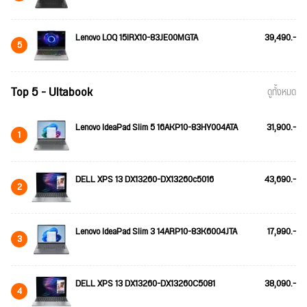
Lenovo LOQ 15IRX10-83JE00MGTA
39,490.-
5
Top 5 - Ultabook
ดูทั้งหมด
Lenovo IdeaPad Slim 5 16AKP10-83HY004ATA
31,900.-
1
DELL XPS 13 DX13260-DX13260c5016
43,690.-
2
Lenovo IdeaPad Slim 3 14ARP10-83K6004JTA
17,990.-
3
DELL XPS 13 DX13260-DX13260C5081
38,090.-
4