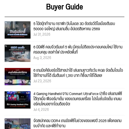
Buyer Guide
5 โน้ตบุ๊กทำงาน กราฟิก ปั้นโมเดล 3D ตัดต่อวีดีโอเบื้องต้นงบ
50000 จอใหญ่ เล่นเกมลื่น อัปเดตสิงหาคม 2569
Jul 31, 2026
6 มินิพีซี คอมจิ๋วเริ่มแค่ 5 พัน มีครบไม่ต้องประกอบคอมใหม่ ใช้งาน
ครอบคลุม ลดค่าไฟ ประหยัดพื้นที่
Aug 3, 2026
6 เกมมิ่งคีย์บอร์ดไร้สายน่าใช้ เล่นเกมยาวทั้งวัน RGB จัดเต็มโดนใจ
ใช้ทำงานก็ได้ เริ่มต้นแค่ 1,310 บาท ก็ซื้อมาใช้ได้เลย!
Jul 23, 2026
4 Gaming Handheld งาน Commart UltraForce น่าซื้อ เล่นเกมพีซี
ได้ทุกเมื่อ ฟีเจอร์มาเต็ม ของแถมครบเครื่อง โปรโมชั่นจัดเต็ม เกมเม
อร์คนไหนอยากโดนต้องจัด!
Jul 4, 2026
จัดสเปกคอม DDR4 เกมมิ่งพีซีในช่วงของแพงปี 2026 เพื่อคอเกม
งบจำกัด และพีซีทำงาน