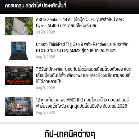
ครอบคลุม ลดค่าไฟ ประหยัดพื้นที่
ASUS Zenbook 14 Air โน้ตบุ๊ก OLED ขุมพลังใหม่ AMD
Ryzen AI 400 บางเฉียบดีไซน์พรีเมียม
Jul 29, 2026
น่าลอง ThinkPad T1g Gen 9 พลัง Panther Lake กราฟิก
RTX 5070 แรม LPCAMM2 สู้งานหนักและเกมมิ่ง
Aug 3, 2026
7 วิธีแก้ปัญหาและป้องกันโน๊ตบุ๊คแบตเสื่อมด้วยตัวเอง แบต
เสื่อมป้องกันได้ทั้ง Windows และ MacBook ยืดอายุคอมให้
ใช้ได้อีกหลายปี!
Aug 5, 2026
12 เกมเก็บเวล ฟรี MMORPG ท่องโลกกว้าง ตีมอนสเตอร์
ฟาร์มของได้ทั้งวัน สนุกสุดมันส์บนมือถือ อัปเดตปี 2026
Aug 5, 2026
ทิป-เทคนิคต่างๆ