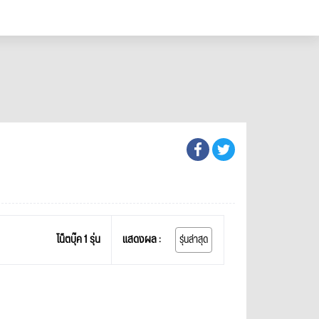
โน็ตบุ๊ค 1 รุ่น
แสดงผล :
รุ่นล่าสุด