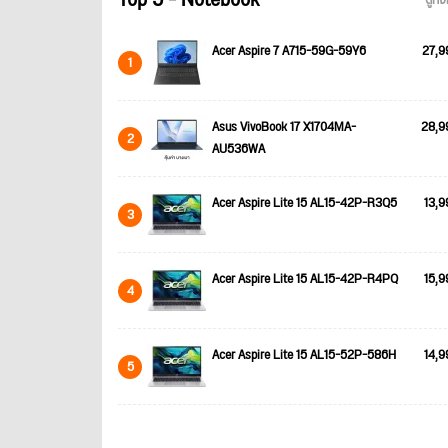
Top 5 - Notebook
ดูทั
Acer Aspire 7 A715-59G-59Y6
27,9
1
Asus VivoBook 17 X1704MA-
28,9
2
AU536WA
Acer Aspire Lite 15 AL15-42P-R3Q5
13,9
3
Acer Aspire Lite 15 AL15-42P-R4PQ
15,9
4
Acer Aspire Lite 15 AL15-52P-586H
14,9
5