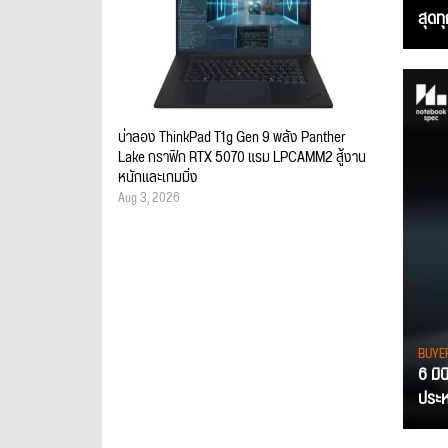
สุดท
น่าลอง ThinkPad T1g Gen 9 พลัง Panther
Lake กราฟิก RTX 5070 แรม LPCAMM2 สู้งาน
หนักและเกมมิ่ง
Aug 3, 2026
BUYE
6 มิ
ประหย