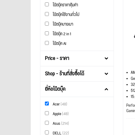
โน๊ตบุ๊คราคาคุ้มค่า
โน๊ตบุ๊คใช้งานทั่วไป
โน๊ตบุ๊คบางเบา
โน๊ตบุ๊ค 2 in 1
โน้ตบุ๊ค AI
Price - ราคา
Shop - ร้านที่สั่งซื้อได้
AM
Ge
32
ยี่ห้อโน็ตบุ๊ค
51
15
Acer
(48)
Perfo
Gami
Apple
(48)
Asus
(214)
DELL
(22)