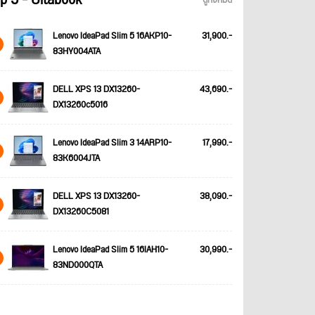
p 5 - Ultabook
ดูทั้งหมด
Lenovo IdeaPad Slim 5 16AKP10-
31,900.-
83HY004ATA
DELL XPS 13 DX13260-
43,690.-
DX13260c5016
Lenovo IdeaPad Slim 3 14ARP10-
17,990.-
83K6004JTA
DELL XPS 13 DX13260-
38,090.-
DX13260C5081
Lenovo IdeaPad Slim 5 16IAH10-
30,990.-
83ND000QTA