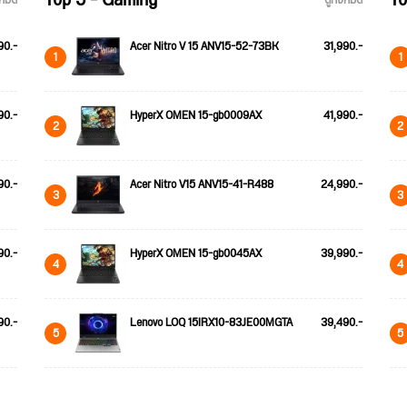
Top 5 - Gaming
To
้งหมด
ดูทั้งหมด
90.-
Acer Nitro V 15 ANV15-52-73BK
31,990.-
1
1
90.-
HyperX OMEN 15-gb0009AX
41,990.-
2
2
90.-
Acer Nitro V15 ANV15-41-R488
24,990.-
3
3
90.-
HyperX OMEN 15-gb0045AX
39,990.-
4
4
90.-
Lenovo LOQ 15IRX10-83JE00MGTA
39,490.-
5
5