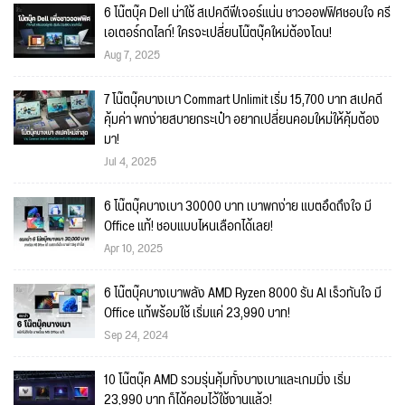
6 โน๊ตบุ๊ค Dell น่าใช้ สเปคดีฟีเจอร์แน่น ชาวออฟฟิศชอบใจ ครี
เอเตอร์กดไลก์! ใครจะเปลี่ยนโน๊ตบุ๊คใหม่ต้องโดน!
Aug 7, 2025
7 โน๊ตบุ๊คบางเบา Commart Unlimit เริ่ม 15,700 บาท สเปคดี
คุ้มค่า พกง่ายสบายกระเป๋า อยากเปลี่ยนคอมใหม่ให้คุ้มต้อง
มา!
Jul 4, 2025
6 โน๊ตบุ๊คบางเบา 30000 บาท เบาพกง่าย แบตอึดถึงใจ มี
Office แท้! ชอบแบบไหนเลือกได้เลย!
Apr 10, 2025
6 โน๊ตบุ๊คบางเบาพลัง AMD Ryzen 8000 รัน AI เร็วทันใจ มี
Office แท้พร้อมใช้ เริ่มแค่ 23,990 บาท!
Sep 24, 2024
10 โน๊ตบุ๊ค AMD รวมรุ่นคุ้มทั้งบางเบาและเกมมิ่ง เริ่ม
23,990 บาท ก็ได้คอมไว้ใช้งานแล้ว!