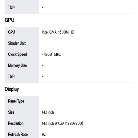
TDP
-
GPU
GPU
Intel GMA 4500M HD
Shader Unit
Clock Speed
- (Boot) MHz
Memory Size
-
TGP
-
Display
Panel Type
Size
14.1 inch
Resolution
14.1 inch WXGA (1280x800)
Refresh Rate
Hz