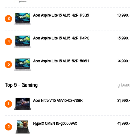
Acer Aspire Lite 15 AL15-42P-R3Q5
13,990.-
3
Acer Aspire Lite 15 AL15-42P-R4PQ
15,990.-
4
Acer Aspire Lite 15 AL15-52P-586H
14,990.-
5
Top 5 - Gaming
ดูทั้งหมด
Acer Nitro V 15 ANV15-52-73BK
31,990.-
1
HyperX OMEN 15-gb0009AX
41,990.-
2