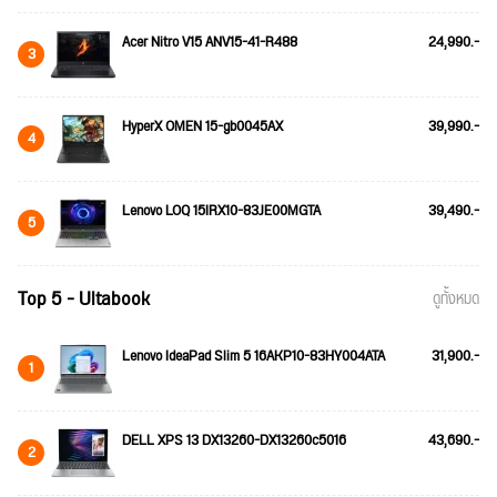
Acer Nitro V15 ANV15-41-R488
24,990.-
3
HyperX OMEN 15-gb0045AX
39,990.-
4
Lenovo LOQ 15IRX10-83JE00MGTA
39,490.-
5
Top 5 - Ultabook
ดูทั้งหมด
Lenovo IdeaPad Slim 5 16AKP10-83HY004ATA
31,900.-
1
DELL XPS 13 DX13260-DX13260c5016
43,690.-
2