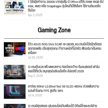
7 โน๊ตบุ๊คทำงาน 30000 บาทสุดคุ้ม มี Office แท้กับ RAM 16GB ชิป
Intel, AMD หรือ Snapdragon รุ่นใหม่ก็มีให้เลือก! ใช้งานดีแบตอึด
ถึงใจ!!
Apr 3, 2025
Gaming Zone
รีวิว ASUS ROG Strix SCAR 18 G835LXG เกมมิ่งโน้ตบุ๊กเรือธง
สุดทรงพลัง ปรับสุดทุกเกม ทำงานหนักก็ไม่กลัว ฟีเจอร์มาเต็มครบ
เครื่อง!!
Jul 28, 2026
12 เกมเก็บเวล ฟรี MMORPG ท่องโลกกว้าง ตีมอนสเตอร์ ฟาร์ม
ของได้ทั้งวัน สนุกสุดมันส์บนมือถือ อัปเดตปี 2026
Aug 5, 2026
ลาก่อน 60Hz! LG Blind Test จอ OLED 480Hz ช่วยเพิ่มความ
แม่นยำในเกม FPS สูงถึง 38%
Jul 14, 2026
12 เกมผีสุดสยอง เล่นออนไลน์กับเพื่อนได้ มีทั้งผีไทยและผีต่าง