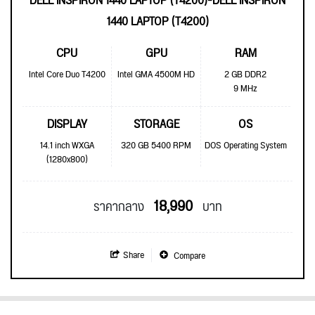
DELL INSPIRON 1440 LAPTOP (T4200)-DELL INSPIRON
1440 LAPTOP (T4200)
CPU
GPU
RAM
Intel Core Duo T4200
Intel GMA 4500M HD
2 GB DDR2
9 MHz
DISPLAY
STORAGE
OS
14.1 inch WXGA
320 GB 5400 RPM
DOS Operating System
(1280x800)
18,990
ราคากลาง
บาท
Share
Compare