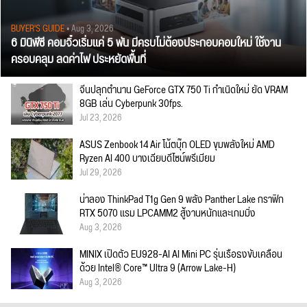
BUYER'S GUIDE
• Aug 3, 2026
6 มินิพีซี คอมจิ๋วเริ่มแค่ 5 พัน มีครบไม่ต้องประกอบคอมใหม่ ใช้งาน
ครอบคลุม ลดค่าไฟ ประหยัดพื้นที่
จีนปลุกตำนาน GeForce GTX 750 Ti กำเนิดใหม่ ยัด VRAM
8GB เล่น Cyberpunk 30fps.
Jul 23, 2026
ASUS Zenbook 14 Air โน้ตบุ๊ก OLED ขุมพลังใหม่ AMD
Ryzen AI 400 บางเฉียบดีไซน์พรีเมียม
Jul 29, 2026
น่าลอง ThinkPad T1g Gen 9 พลัง Panther Lake กราฟิก
RTX 5070 แรม LPCAMM2 สู้งานหนักและเกมมิ่ง
Aug 3, 2026
MINIX เปิดตัว EU928-AI AI Mini PC รุ่นเรือธงขับเคลื่อน
ด้วย Intel® Core™ Ultra 9 (Arrow Lake-H)
Aug 3, 2026