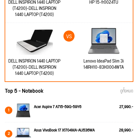
DELL INSPIRON 1440 LAPTOP
HP 15-fr0024TU
(T4200)-DELL INSPIRON
1440 LAPTOP (T4200)
DELL INSPIRON 1440 LAPTOP
Lenovo IdeaPad Slim 3i
(T4200)-DELL INSPIRON
14IRH10-83K0004WTA
1440 LAPTOP (T4200)
Top 5 - Notebook
ดูทั้งหมด
Acer Aspire 7 A715-59G-59Y6
27,990.-
1
Asus VivoBook 17 X1704MA-AU536WA
28,990.-
2