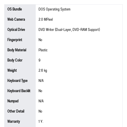
OS Bundle
DOS Operating System
Web Camera
2.0 MPixel
Optical Drive
DVD Writer (Dual-Layer, DVD-RAM Support)
Fingerprint
No
Body Material
Plastic
Body Color
9
Weight
2.6 kg
Keyboard Type
N/A
Keyboard Backlit
No
Numpad
N/A
Other Detail
No
Warranty
1 Y.