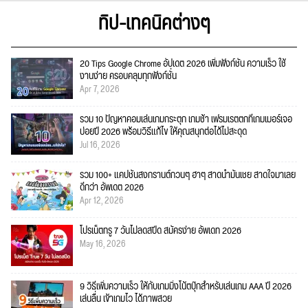
ทิป-เทคนิคต่างๆ
20 Tips Google Chrome อัปเดต 2026 เพิ่มฟังก์ชั่น ความเร็ว ใช้
งานง่าย ครอบคลุมทุกฟังก์ชั่น
Apr 7, 2026
รวม 10 ปัญหาคอมเล่นเกมกระตุก เกมช้า เฟรมเรตตกที่เกมเมอร์เจอ
บ่อยปี 2026 พร้อมวิธีแก้ไข ให้คุณสนุกต่อได้ไม่สะดุด
Jul 16, 2026
รวม 100+ แคปชั่นสงกรานต์กวนๆ ฮาๆ สาดน้ำมันเชย สาดใจมาเลย
ดีกว่า อัพเดต 2026
Apr 12, 2026
โปรเน็ตทรู 7 วันไม่ลดสปีด สมัครง่าย อัพเดท 2026
May 16, 2026
9 วิธีเพิ่มความเร็ว ให้กับเกมมิ่งโน้ตบุ๊กสำหรับเล่นเกม AAA ปี 2026
เล่นลื่น เข้าเกมไว ได้ภาพสวย