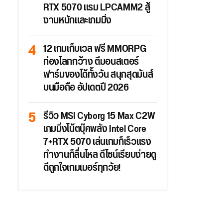
RTX 5070 แรม LPCAMM2 สู้
งานหนักและเกมมิ่ง
12 เกมเก็บเวล ฟรี MMORPG
ท่องโลกกว้าง ตีมอนสเตอร์
ฟาร์มของได้ทั้งวัน สนุกสุดมันส์
บนมือถือ อัปเดตปี 2026
รีวิว MSI Cyborg 15 Max C2W
เกมมิ่งโน้ตบุ๊คพลัง Intel Core
7+RTX 5070 เล่นเกมก็เร็วแรง
ทำงานก็ลื่นไหล ดีไซน์เรียบง่ายดู
ดีถูกใจเกมเมอร์ทุกวัย!