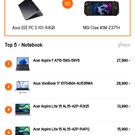
Asus EEE PC S 101-64GB
MSI Claw A1M-237TH
Top 5 - Notebook
ดูทั้งหมด
Acer Aspire 7 A715-59G-59Y6
27,990.-
1
Asus VivoBook 17 X1704MA-AU536WA
28,990.-
2
Acer Aspire Lite 15 AL15-42P-R3Q5
13,990.-
3
Acer Aspire Lite 15 AL15-42P-R4PQ
15,990.-
4