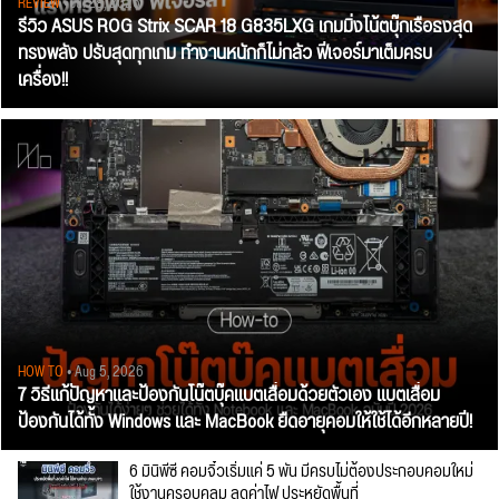
REVIEW
• Jul 28, 2026
รีวิว ASUS ROG Strix SCAR 18 G835LXG เกมมิ่งโน้ตบุ๊กเรือธงสุด
ทรงพลัง ปรับสุดทุกเกม ทำงานหนักก็ไม่กลัว ฟีเจอร์มาเต็มครบ
เครื่อง!!
HOW TO
• Aug 5, 2026
7 วิธีแก้ปัญหาและป้องกันโน๊ตบุ๊คแบตเสื่อมด้วยตัวเอง แบตเสื่อม
ป้องกันได้ทั้ง Windows และ MacBook ยืดอายุคอมให้ใช้ได้อีกหลายปี!
6 มินิพีซี คอมจิ๋วเริ่มแค่ 5 พัน มีครบไม่ต้องประกอบคอมใหม่
ใช้งานครอบคลุม ลดค่าไฟ ประหยัดพื้นที่