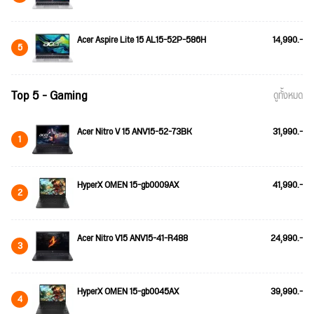
Acer Aspire Lite 15 AL15-52P-586H
14,990.-
5
Top 5 - Gaming
ดูทั้งหมด
Acer Nitro V 15 ANV15-52-73BK
31,990.-
1
HyperX OMEN 15-gb0009AX
41,990.-
2
Acer Nitro V15 ANV15-41-R488
24,990.-
3
HyperX OMEN 15-gb0045AX
39,990.-
4