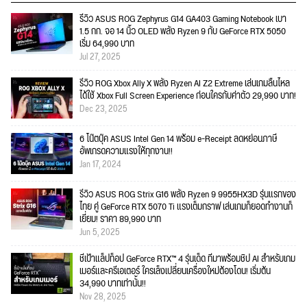
รีวิว ASUS ROG Zephyrus G14 GA403 Gaming Notebook เบา
1.5 กก. จอ 14 นิ้ว OLED พลัง Ryzen 9 กับ GeForce RTX 5050
เริ่ม 64,990 บาท
Jul 27, 2025
รีวิว ROG Xbox Ally X พลัง Ryzen AI Z2 Extreme เล่นเกมลื่นไหล
ได้ใช้ Xbox Full Screen Experience ก่อนใครกับค่าตัว 29,990 บาท!
Dec 23, 2025
6 โน๊ตบุ๊ค ASUS Intel Gen 14 พร้อม e-Receipt ลดหย่อนภาษี
อัพเกรดความแรงให้ทุกงาน!!
Jan 17, 2024
รีวิว ASUS ROG Strix G16 พลัง Ryzen 9 9955HX3D รุ่นแรกของ
ไทย คู่ GeForce RTX 5070 Ti แรงเต็มกราฟ เล่นเกมก็ยอดทำงานก็
เยี่ยม! ราคา 89,990 บาท
Jun 5, 2025
ชี้เป้าแล็ปท็อป GeForce RTX™ 4 รุ่นเด็ด ที่มาพร้อมชิป AI สำหรับเกม
เมอร์และครีเอเตอร์ ใครเล็งเปลี่ยนเครื่องใหม่ต้องโดน! เริ่มต้น
34,990 บาทเท่านั้น!!
Nov 28, 2025