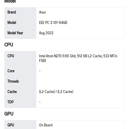
Model
Brand
Asus
Model
EEE PC S 101-64GB
Model Year
Aug 2022
CPU
CPU
Intel Atom N270 (1.60 GHz, 512 KB L2 Cache, 533 MT/s
FSB)
Core
-
Threads
Cache
(L2 Cache) / (L3 Cache)
TDP
-
GPU
GPU
On Board