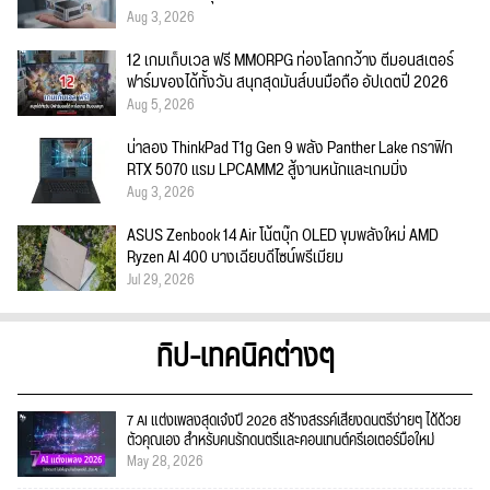
Aug 3, 2026
12 เกมเก็บเวล ฟรี MMORPG ท่องโลกกว้าง ตีมอนสเตอร์
ฟาร์มของได้ทั้งวัน สนุกสุดมันส์บนมือถือ อัปเดตปี 2026
Aug 5, 2026
น่าลอง ThinkPad T1g Gen 9 พลัง Panther Lake กราฟิก
RTX 5070 แรม LPCAMM2 สู้งานหนักและเกมมิ่ง
Aug 3, 2026
ASUS Zenbook 14 Air โน้ตบุ๊ก OLED ขุมพลังใหม่ AMD
Ryzen AI 400 บางเฉียบดีไซน์พรีเมียม
Jul 29, 2026
ทิป-เทคนิคต่างๆ
7 AI แต่งเพลงสุดเจ๋งปี 2026 สร้างสรรค์เสียงดนตรีง่ายๆ ได้ด้วย
ตัวคุณเอง สำหรับคนรักดนตรีและคอนเทนต์ครีเอเตอร์มือใหม่
May 28, 2026