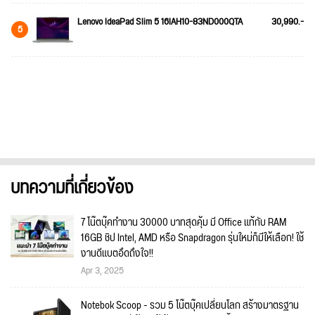
Lenovo IdeaPad Slim 5 16IAH10-83ND000QTA
30,990.-
5
บทความที่เกี่ยวข้อง
7 โน๊ตบุ๊คทำงาน 30000 บาทสุดคุ้ม มี Office แท้กับ RAM
16GB ชิป Intel, AMD หรือ Snapdragon รุ่นใหม่ก็มีให้เลือก! ใช้
งานดีแบตอึดถึงใจ!!
Apr 3, 2025
Notebok Scoop - รวม 5 โน๊ตบุ๊คเปลี่ยนโลก สร้างมาตรฐาน