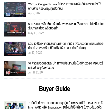
20 Tips Google Chrome อัปเดต 2026 เพิ่มฟังก์ชั่น ความเร็ว ใช้
งานง่าย ครอบคลุมทุกฟังก์ชั่น
Apr 7, 2026
รวม 5 แอปพลิเคชัน ปรับแต่ง Windows 11 ให้สวยงาม ไม่เหมือนใคร
ธีม ภาพ เสียง พร้อมวิธีทำ
May 19, 2026
รวม 10 ปัญหาคอมเล่นเกมกระตุก เกมช้า เฟรมเรตตกที่เกมเมอร์เจอ
บ่อยปี 2026 พร้อมวิธีแก้ไข ให้คุณสนุกต่อได้ไม่สะดุด
Jul 16, 2026
10 คำถามยอดฮิตและปัญหาพบบ่อยเกมมิ่งโน้ตบุ๊ก 2026 พร้อมวิธี
แก้ไขง่ายๆ ด้วยตัวเอง
Jun 11, 2026
Buyer Guide
7 โน๊ตบุ๊คทำงาน 30000 บาทสุดคุ้ม มี Office แท้กับ RAM 16GB ชิป
Intel, AMD หรือ Snapdragon รุ่นใหม่ก็มีให้เลือก! ใช้งานดีแบตอึด