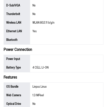
D-Sub/VGA
No
Thunderbolt
No
Wireless LAN
WLAN 802.11 b/g/n
Ethernet LAN
Yes
Bluetooth
Power Connection
Power Input
Battery Type
4 CELL LI-ON
Features
OS Bundle
Linpus Linux
Web Camera
1.3 MPixel
Optical Drive
No