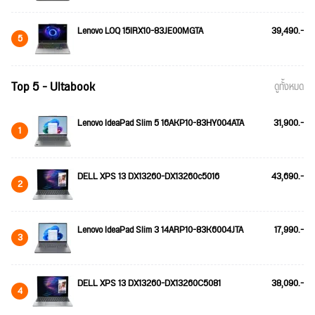
Lenovo LOQ 15IRX10-83JE00MGTA
39,490.-
5
Top 5 - Ultabook
ดูทั้งหมด
Lenovo IdeaPad Slim 5 16AKP10-83HY004ATA
31,900.-
1
DELL XPS 13 DX13260-DX13260c5016
43,690.-
2
Lenovo IdeaPad Slim 3 14ARP10-83K6004JTA
17,990.-
3
DELL XPS 13 DX13260-DX13260C5081
38,090.-
4