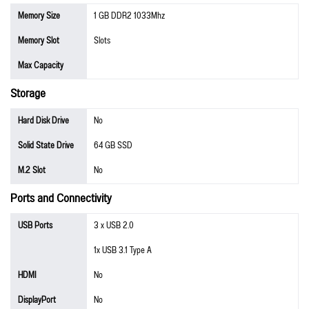
Memory Size
1 GB DDR2 1033Mhz
Memory Slot
Slots
Max Capacity
Storage
Hard Disk Drive
No
Solid State Drive
64 GB SSD
M.2 Slot
No
Ports and Connectivity
USB Ports
3 x USB 2.0
1x USB 3.1 Type A
HDMI
No
DisplayPort
No