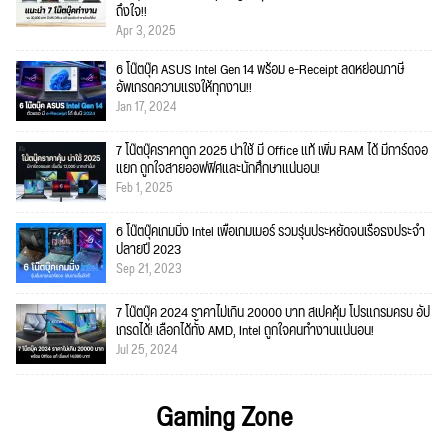
ถึงใจ!!
Apr 3, 2025
6 โน๊ตบุ๊ค ASUS Intel Gen 14 พร้อม e-Receipt ลดหย่อนภาษี
อัพเกรดความแรงให้ทุกงาน!!
Jan 17, 2024
7 โน๊ตบุ๊คราคาถูก 2025 น่าใช้ มี Office แท้ เพิ่ม RAM ได้ มีการ์ดจอ
แยก ถูกใจสายออฟฟิศและนักศึกษาแน่นอน!
Feb 1, 2025
6 โน๊ตบุ๊คเกมมิ่ง Intel เพื่อเกมเมอร์ รวมรุ่นประหยัดจนเรือธงประจำ
ปลายปี 2023
Sep 21, 2023
7 โน๊ตบุ๊ค 2024 ราคาไม่เกิน 20000 บาท สเปคคุ้ม โปรแกรมครบ อัป
เกรดได้! เลือกได้ทั้ง AMD, Intel ถูกใจคนทำงานแน่นอน!
Jul 25, 2024
Gaming Zone