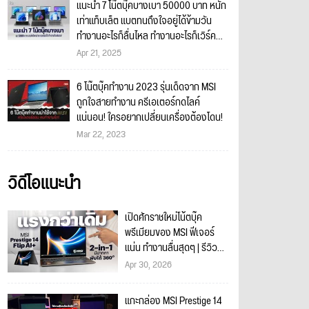
แนะนำ 7 โน๊ตบุ๊คบางเบา 50000 บาท หนัก
เท่าแท็บเล็ต แบตทนถึงใจอยู่ได้ข้ามวัน
ทำงานอะไรก็ลื่นไหล ทำงานอะไรก็เวิร์ค
แน่นอน!
Apr 21, 2025
6 โน๊ตบุ๊คทำงาน 2023 รุ่นเด็ดจาก MSI
ถูกใจสายทำงาน ครีเอเตอร์กดไลค์
แน่นอน! ใครอยากเปลี่ยนเครื่องต้องโดน!
Mar 22, 2023
วิดีโอแนะนำ
เปิดศักราชใหม่โน้ตบุ๊ค
พรีเมียมของ MSI ฟีเจอร์
แน่น ทำงานลื่นสุดๆ | รีวิว
MSI Prestige 14 Flip AI+
Apr 30, 2026
แกะกล่อง MSI Prestige 14