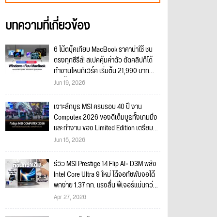
บทความที่เกี่ยวข้อง
6 โน้ตบุ๊คเทียบ MacBook ราคาน่าใช้ ชน
ตรงทุกซีรีส์! สเปคคุ้มค่าตัว ตัดคลิปก็ได้
ทำงานไหนก็เวิร์ค เริ่มต้น 21,990 บาท
เท่านั้น!
Jun 19, 2026
เจาะลึกบูธ MSI ครบรอบ 40 ปี งาน
Computex 2026 ของดีเต็มบูธทั้งเกมมิ่ง
และทำงาน ของ Limited Edition เตรียม
เข้าไทยเพียบ! ใครอยากได้ของดีเตรียมตัว
Jun 15, 2026
โดนได้!!
รีวิว MSI Prestige 14 Flip AI+ D3M พลัง
Intel Core Ultra 9 ใหม่ ได้จอทัชพับจอได้
พกง่าย 1.37 กก. แรงลื่น ฟีเจอร์แน่นกว่า
เดิม!!
Apr 27, 2026