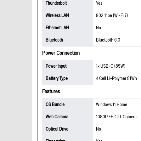
Thunderbolt
Yes
Wireless LAN
802.11be (Wi-Fi 7)
Ethernet LAN
No
Bluetooth
Bluetooth 6.0
Power Connection
Power Input
1x USB-C (65W)
Battery Type
4 Cell Li-Polymer 81Wh
Features
OS Bundle
Windows 11 Home
Web Camera
1080P FHD IR-Camera
Optical Drive
No