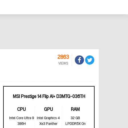
2863
VIEWS
MSI Prestige 14 Flip AI+ D3MTG-036TH
CPU
GPU
RAM
Intel Core Ultra 9
Intel Graphics 4
32 GB
386H
Xe3 Panther
LPDDR5X On