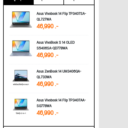
Asus Vivobook 14 Flip TP3407SA-
QL727WA
46,990 .-
Asus VivoBook S 14 OLED
S5406SA-QD778WA
46,990 .-
Asus ZenBook 14 UM3406GA-
QL733WA
46,990 .-
Asus Vivobook 14 Flip TP3407AA-
SG778WA
46,990 .-