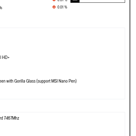
0.01 %
0.01 %
Us
ll HD+
n with Gorilla Glass (support MSI Nano Pen)
rd 7467Mhz