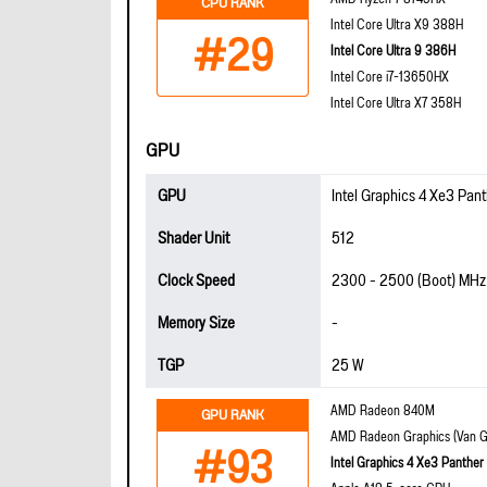
CPU RANK
Intel Core Ultra X9 388H
#29
Intel Core Ultra 9 386H
Intel Core i7-13650HX
Intel Core Ultra X7 358H
GPU
GPU
Intel Graphics 4 Xe3 Pan
Shader Unit
512
Clock Speed
2300 - 2500 (Boot) MHz
Memory Size
-
TGP
25 W
AMD Radeon 840M
GPU RANK
AMD Radeon Graphics (Van G
#93
Intel Graphics 4 Xe3 Panther