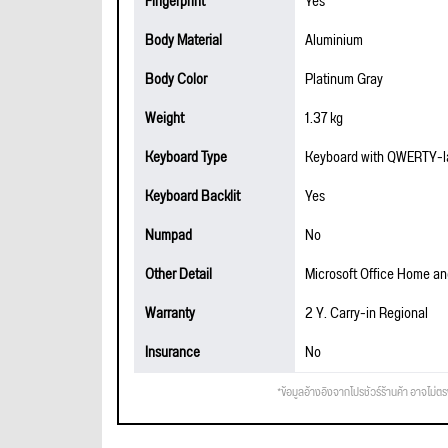
Fingerprint
Yes
Body Material
Aluminium
Body Color
Platinum Gray
Weight
1.37 kg
Keyboard Type
Keyboard with QWERTY-la
Keyboard Backlit
Yes
Numpad
No
Other Detail
Microsoft Office Home a
Warranty
2 Y. Carry-in Regional
Insurance
No
*ข้อมูลอ้างอิงจากโปรชัวร์ร้านค้า อาจไม่ต