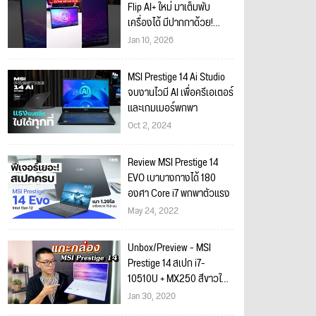
Flip AI+ ใหม่ มาเต็มพับ
เครื่องได้ มีปากกาด้วย!
#MSI #โน้ตบุ๊ค #แกะกล่อง
Jan 10, 2026
MSI Prestige 14 Ai Studio
จบงานไวมี AI เพื่อครีเอเตอร์
และเกมเมอร์พกพา
Oct 2, 2024
Review MSI Prestige 14
EVO เบาบางกางได้ 180
องศา Core i7 พกพาตัวแรง
May 24, 2022
Unbox/Preview - MSI
Prestige 14 สเปก i7-
10510U + MX250 สีขาวใหม่
สด เบา 1.29 โล ราคา
Jan 30, 2020
36,900 บาท