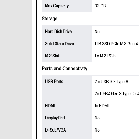
Max Capacity
32 GB
Storage
Hard Disk Drive
No
Solid State Drive
1TB SSD PCIe M.2 Gen 4
M.2 Slot
1 x M.2 PCIe
Ports and Connectivity
USB Ports
2 x USB 3.2 Type A
2x USB4 Gen 3 Type C ( 4
HDMI
1x HDMI
DisplayPort
No
D-Sub/VGA
No