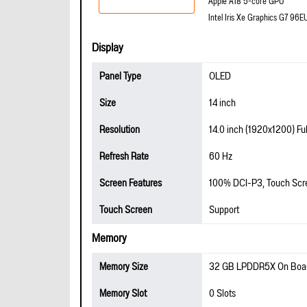
Apple A18 5-core GPU
Intel Iris Xe Graphics G7 96E
Display
Panel Type
OLED
Size
14 inch
Resolution
14.0 inch (1920x1200) Fu
Refresh Rate
60 Hz
Screen Features
100% DCI-P3, Touch Scree
Touch Screen
Support
Memory
Memory Size
32 GB LPDDR5X On Boa
Memory Slot
0 Slots