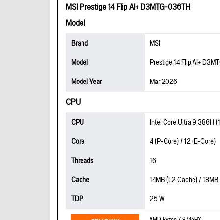
MSI Prestige 14 Flip AI+ D3MTG-036TH
Model
Brand
MSI
Model
Prestige 14 Flip AI+ D3
Model Year
Mar 2026
CPU
CPU
Intel Core Ultra 9 386H 
Core
4 (P-Core) / 12 (E-Core)
Threads
16
Cache
14MB (L2 Cache) / 18MB
TDP
25 W
AMD Ryzen 7 8745HX