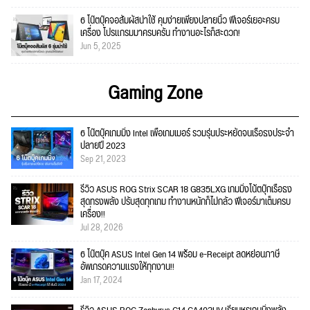
6 โน๊ตบุ๊คจอสัมผัสน่าใช้ คุมง่ายเพียงปลายนิ้ว ฟีเจอร์เยอะครบ
เครื่อง โปรแกรมมาครบครัน ทำงานอะไรก็สะดวก!
Jun 5, 2025
Gaming Zone
6 โน๊ตบุ๊คเกมมิ่ง Intel เพื่อเกมเมอร์ รวมรุ่นประหยัดจนเรือธงประจำ
ปลายปี 2023
Sep 21, 2023
รีวิว ASUS ROG Strix SCAR 18 G835LXG เกมมิ่งโน้ตบุ๊กเรือธง
สุดทรงพลัง ปรับสุดทุกเกม ทำงานหนักก็ไม่กลัว ฟีเจอร์มาเต็มครบ
เครื่อง!!
Jul 28, 2026
6 โน๊ตบุ๊ค ASUS Intel Gen 14 พร้อม e-Receipt ลดหย่อนภาษี
อัพเกรดความแรงให้ทุกงาน!!
Jan 17, 2024