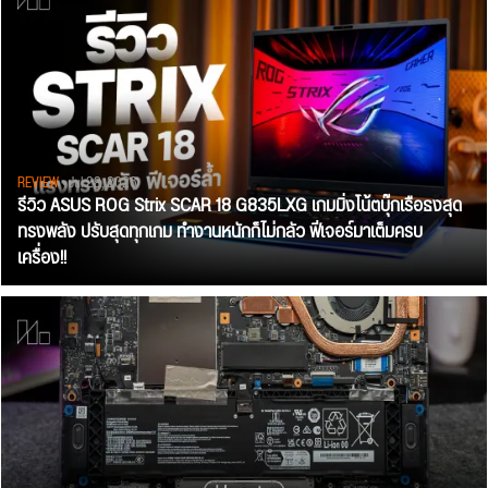
REVIEW
• Jul 28, 2026
รีวิว ASUS ROG Strix SCAR 18 G835LXG เกมมิ่งโน้ตบุ๊กเรือธงสุด
ทรงพลัง ปรับสุดทุกเกม ทำงานหนักก็ไม่กลัว ฟีเจอร์มาเต็มครบ
เครื่อง!!