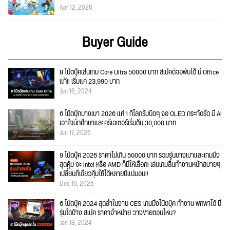
Apr 12, 2026
Buyer Guide
8 โน๊ตบุ๊คเล่นเกม Core Ultra 50000 บาท สเปคดีจอพับได้ มี Office
แท้!! เริ่มแค่ 23,990 บาท
Jun 16, 2024
6 โน้ตบุ๊กบางเบา 2026 แค่ 1 กิโลกรัมนิดๆ จอ OLED กระทัดรัด มี AI
เอาใจนักศึกษาและครีเอเตอร์เริ่มต้น 30,000 บาท
Jun 17, 2026
9 โน๊ตบุ๊ค 2026 ราคาไม่เกิน 50000 บาท รวมรุ่นบางเบาและเกมมิ่ง
สุดคุ้ม จะ Intel หรือ AMD ก็มีให้เลือก! เล่นเกมลื่นทำงานหนักสบายๆ
เปลี่ยนทีเดียวคุ้มใช้ได้หลายปีแน่นอน!!
Dec 19, 2025
6 โน๊ตบุ๊ค 2024 สุดล้ำในงาน CES เกมมิ่งโน๊ตบุ๊ค ทำงาน พกพาได้ มี
รุ่นใดบ้าง สเปค ราคาจำหน่าย วางขายตอนไหน?
Jan 18, 2024