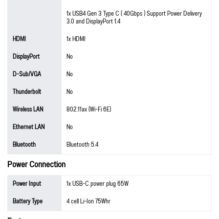
1x USB4 Gen 3 Type C ( 40Gbps ) Support Power Delivery
3.0 and DisplayPort 1.4
HDMI
1x HDMI
DisplayPort
No
D-Sub/VGA
No
Thunderbolt
No
Wireless LAN
802.11ax (Wi-Fi 6E)
Ethernet LAN
No
Bluetooth
Bluetooth 5.4
Power Connection
Power Input
1x USB-C power plug 65W
Battery Type
4 cell Li-Ion 75Whr