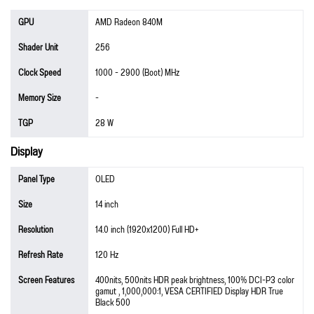
GPU
AMD Radeon 840M
Shader Unit
256
Clock Speed
1000 - 2900 (Boot) MHz
Memory Size
-
TGP
28 W
Display
Panel Type
OLED
Size
14 inch
Resolution
14.0 inch (1920x1200) Full HD+
Refresh Rate
120 Hz
Screen Features
400nits, 500nits HDR peak brightness, 100% DCI-P3 color
gamut , 1,000,000:1, VESA CERTIFIED Display HDR True
Black 500