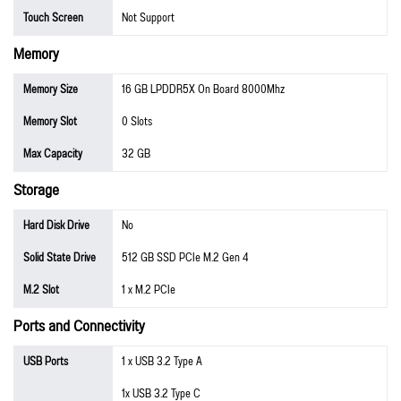
Touch Screen
Not Support
Memory
Memory Size
16 GB LPDDR5X On Board 8000Mhz
Memory Slot
0 Slots
Max Capacity
32 GB
Storage
Hard Disk Drive
No
Solid State Drive
512 GB SSD PCIe M.2 Gen 4
M.2 Slot
1 x M.2 PCIe
Ports and Connectivity
USB Ports
1 x USB 3.2 Type A
1x USB 3.2 Type C