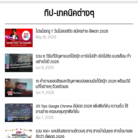
ทิป-เทคนิคต่างๆ
โปรเน็ตทรู 7 วันไม่ลดสปีด สมัครง่าย อัพเดท 2026
May 16, 2026
รวม 6 วิธีแก้ปัญหาแบตโน้ตบุ๊ก ชาร์จไม่เข้า เปิดไม่ติด แบตเสื่อม ทำ
อย่างไรปี 2026
Jun 8, 2026
10 คำถามยอดฮิตและปัญหาพบบ่อยเกมมิ่งโน้ตบุ๊ก 2026 พร้อมวิธี
แก้ไขง่ายๆ ด้วยตัวเอง
Jun 11, 2026
20 Tips Google Chrome อัปเดต 2026 เพิ่มฟังก์ชั่น ความเร็ว ใช้
งานง่าย ครอบคลุมทุกฟังก์ชั่น
Apr 7, 2026
รวม 100+ แคปชั่นสงกรานต์กวนๆ ฮาๆ สาดน้ำมันเชย สาดใจมาเลย
ดีกว่า อัพเดต 2026