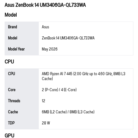
Asus ZenBook 14 UM3406GA-QL733WA
Model
Brand
Asus
Model
ZenBook 14 UM3406GA-QL733WA
Model Year
May 2026
CPU
CPU
AMD Ryzen AI 7 445 (2.00 GHz up to 4.60 GHz, 8MB L3
Cache)
Core
2 (P-Core) / 4 (E-Core)
Threads
12
Cache
6MB (L2 Cache) / 8MB (L3 Cache)
TDP
28 W
GPU