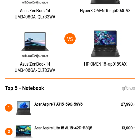
Asus ZenBook 14
HyperX OMEN 15-gb0045AX
UM3406GA-QL733WA
Asus ZenBook 14
HP OMEN 16-ap0159AX
UM3406GA-QL733WA
Top 5 - Notebook
ดูทั้งหมด
Acer Aspire 7 A715-59G-59Y6
27,990.-
1
Acer Aspire Lite 15 AL15-42P-R3Q5
13,990.-
2