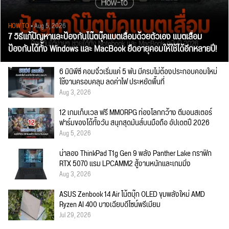
HOW TO
• Aug 5, 2026
7 วิธีแก้ปัญหาและป้องกันโน๊ตบุ๊คแบตเสื่อมด้วยตัวเอง แบตเสื่อม
ป้องกันได้ทั้ง Windows และ MacBook ยืดอายุคอมให้ใช้ได้อีกหลายปี!
6 มินิพีซี คอมจิ๋วเริ่มแค่ 5 พัน มีครบไม่ต้องประกอบคอมใหม่
ใช้งานครอบคลุม ลดค่าไฟ ประหยัดพื้นที่
Aug 3, 2026
12 เกมเก็บเวล ฟรี MMORPG ท่องโลกกว้าง ตีมอนสเตอร์
ฟาร์มของได้ทั้งวัน สนุกสุดมันส์บนมือถือ อัปเดตปี 2026
Aug 5, 2026
น่าลอง ThinkPad T1g Gen 9 พลัง Panther Lake กราฟิก
RTX 5070 แรม LPCAMM2 สู้งานหนักและเกมมิ่ง
Aug 3, 2026
ASUS Zenbook 14 Air โน้ตบุ๊ก OLED ขุมพลังใหม่ AMD
Ryzen AI 400 บางเฉียบดีไซน์พรีเมียม
Jul 29, 2026