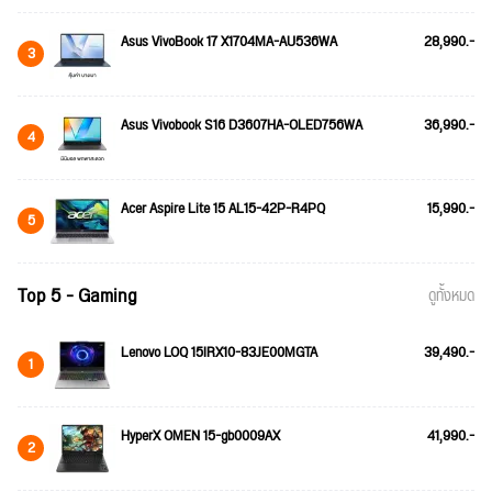
Asus VivoBook 17 X1704MA-AU536WA
28,990.-
3
Asus Vivobook S16 D3607HA-OLED756WA
36,990.-
4
Acer Aspire Lite 15 AL15-42P-R4PQ
15,990.-
5
Top 5 - Gaming
ดูทั้งหมด
Lenovo LOQ 15IRX10-83JE00MGTA
39,490.-
1
HyperX OMEN 15-gb0009AX
41,990.-
2