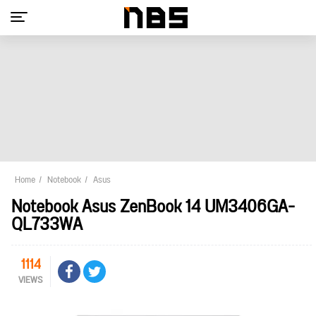
Home
Notebook
Asus
Notebook Asus ZenBook 14 UM3406GA-
QL733WA
1114
VIEWS