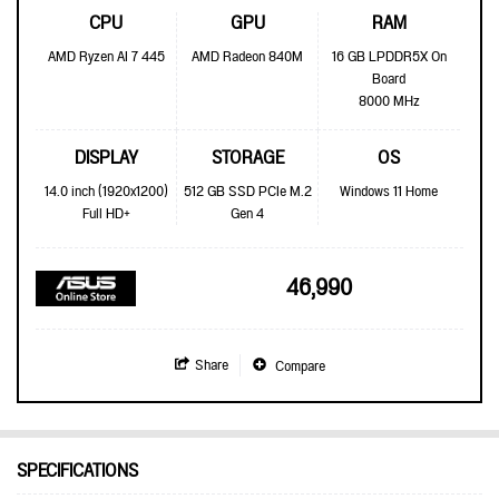
CPU
GPU
RAM
AMD Ryzen AI 7 445
AMD Radeon 840M
16 GB LPDDR5X On
Board
8000 MHz
DISPLAY
STORAGE
OS
14.0 inch (1920x1200)
512 GB SSD PCIe M.2
Windows 11 Home
Full HD+
Gen 4
46,990
Share
Compare
SPECIFICATIONS