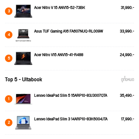
Acer Nitro V 15 ANV15-52-73BK
31,990.-
3
Asus TUF Gaming A16 FA607NUQ-RL009W
33,990.-
4
Acer Nitro V15 ANV15-41-R488
24,990.-
5
Top 5 - Ultabook
ดูทั้งหมด
Lenovo IdeaPad Slim 5 15ARP10-83J3007QTA
35,490.-
1
Lenovo IdeaPad Slim 3 14ARP10-83K6004JTA
17,990.-
2