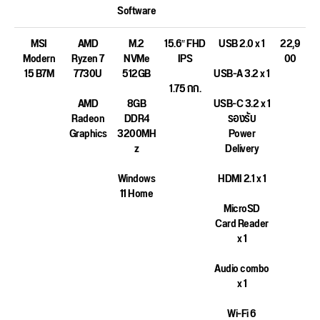
Software
MSI
AMD
M.2
15.6″ FHD
USB 2.0 x 1
22,9
Modern
Ryzen 7
NVMe
IPS
00
15 B7M
7730U
512GB
USB-A 3.2 x 1
1.75 กก.
AMD
8GB
USB-C 3.2 x 1
Radeon
DDR4
รองรับ
Graphics
3200MH
Power
z
Delivery
Windows
HDMI 2.1 x 1
11 Home
MicroSD
Card Reader
x 1
Audio combo
x 1
Wi-Fi 6