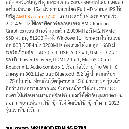
คดีตัวเครื่องใหญ่ทำงานสะดวกและสเปคจัดเต็มทีเดียว โดยตัว
เครื่องมีขนาด 15.6 นิ้ว ความละเอียด Full HD พาเนล IPS ใช้
ซีพียู
AMD Ryzen 7 7730U
แบบ 8 คอร์ 16 เธรด ความเร็ว
2.0~4.5GHz ใช้กราฟิคการ์ดออนบอร์ด AMD Radeon
Graphics แบบ 8 คอร์ ความเร็ว 2,000MHz มี M.2 NVMe
SSD ความจุ 512GB ติดตั้ง Windows 11 Home มาให้กับแรม
อีก 8GB DDR4 บัส 3200MHz อัพเกรดได้มากสุด 16GB มี
พอร์ตเชื่อมต่อ USB 2.0 x 1, USB-A 3.2 x 1, USB-C 3.2 x 1
รองรับ Power Delivery, HDMI 2.1 x 1, MicroSD Card
Reader x 1, Audio combo x 1 เชื่อมต่อไร้สายด้วย Wi-Fi 6
มาตรฐาน 802.11ax และ Bluetooth 5.2 ได้ น้ำหนักเพียง
1.75 กิโลกรัม เทียบกับโน๊ตบุ๊คขนาด 15.6 นิ้วหลายๆ รุ่นแล้ว
ถือว่าเบาพกพาสะดวกและยังกางหน้าจอได้แบนราบ 180
องศา ให้เพื่อนร่วมงานดูหรือปรับมุมจอให้เข้ากับมุมสายตาบน
ตอนวางบนแท่นวางโน๊ตบุ๊คก็ได้ จัดเป็นโน๊ตบุ๊คทำงาน 2023
รุ่นแรกที่น่าใช้มาก
สเปคของ MSI MODERN 15 B7M