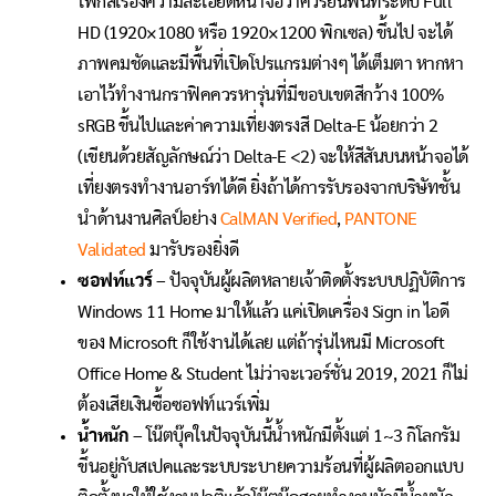
โฟกัสเรื่องความละเอียดหน้าจอว่าควรยืนพื้นที่ระดับ Full
HD (1920×1080 หรือ 1920×1200 พิกเซล) ขึ้นไป จะได้
ภาพคมชัดและมีพื้นที่เปิดโปรแกรมต่างๆ ได้เต็มตา หากหา
เอาไว้ทำงานกราฟิคควรหารุ่นที่มีขอบเขตสีกว้าง 100%
sRGB ขึ้นไปและค่าความเที่ยงตรงสี Delta-E น้อยกว่า 2
(เขียนด้วยสัญลักษณ์ว่า Delta-E <2) จะให้สีสันบนหน้าจอได้
เที่ยงตรงทำงานอาร์ทได้ดี ยิ่งถ้าได้การรับรองจากบริษัทชั้น
นำด้านงานศิลป์อย่าง
CalMAN Verified
,
PANTONE
Validated
มารับรองยิ่งดี
ซอฟท์แวร์
– ปัจจุบันผู้ผลิตหลายเจ้าติดตั้งระบบปฏิบัติการ
Windows 11 Home มาให้แล้ว แค่เปิดเครื่อง Sign in ไอดี
ของ Microsoft ก็ใช้งานได้เลย แต่ถ้ารุ่นไหนมี Microsoft
Office Home & Student ไม่ว่าจะเวอร์ชั่น 2019, 2021 ก็ไม่
ต้องเสียเงินซื้อซอฟท์แวร์เพิ่ม
น้ำหนัก
– โน๊ตบุ๊คในปัจจุบันนี้น้ำหนักมีตั้งแต่ 1~3 กิโลกรัม
ขึ้นอยู่กับสเปคและระบบระบายความร้อนที่ผู้ผลิตออกแบบ