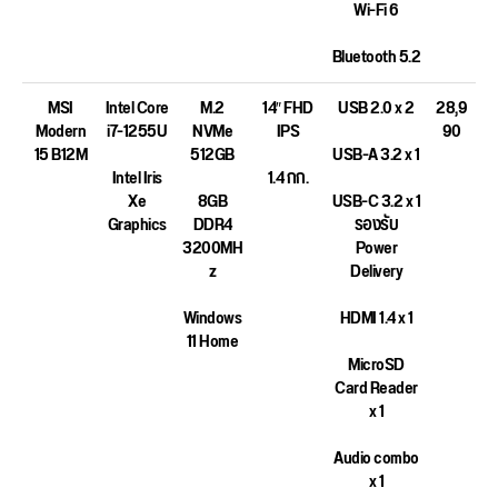
Wi-Fi 6
Bluetooth 5.2
MSI
Intel Core
M.2
14″ FHD
USB 2.0 x 2
28,9
Modern
i7-1255U
NVMe
IPS
90
15 B12M
512GB
USB-A 3.2 x 1
Intel Iris
1.4 กก.
Xe
8GB
USB-C 3.2 x 1
Graphics
DDR4
รองรับ
3200MH
Power
z
Delivery
Windows
HDMI 1.4 x 1
11 Home
MicroSD
Card Reader
x 1
Audio combo
x 1