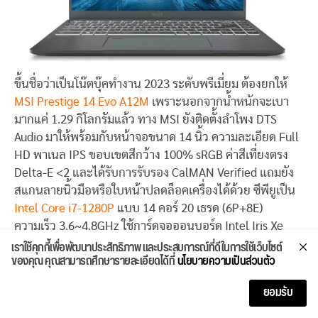
ขึ้นชื่อว่าเป็นโน๊ตบุ๊คทำงาน 2023 ระดับพรีเมี่ยม ต้องยกให้
MSI Prestige 14 Evo A12M
เพราะนอกจากน้ำหนักจะเบา
มากแค่ 1.29 กิโลกรัมแล้ว ทาง MSI ยังติดตั้งลำโพง DTS
Audio มาให้พร้อมกับหน้าจอขนาด 14 นิ้ว ความละเอียด Full
HD พาเนล IPS ขอบเขตสีกว้าง 100% sRGB ค่าสีเที่ยงตรง
Delta-E <2 และได้รับการรับรอง CalMAN Verified แถมยัง
สแกนลายนิ้วมือหรือใบหน้าปลดล็อคเครื่องได้ด้วย ซีพียูเป็น
Intel Core i7-1280P
แบบ 14 คอร์ 20 เธรด (6P+8E)
ความเร็ว 3.6~4.8GHz ใช้การ์ดจอออนบอร์ด Intel Iris Xe
เราใช้คุกกี้เพื่อพัฒนาประสิทธิภาพ และประสบการณ์ที่ดีในการใช้เว็บไซต์
Graphics มี M.2 NVMe SSD ความจุ 512GB ติดตั้ง Windows
ของคุณ คุณสามารถศึกษารายละเอียดได้ที่
นโยบายความเป็นส่วนตัว
11 Home และ Microsoft Office Home & Student 2021 มา
ให้ แรมเป็นออนบอร์ดความจุ 16GB LPDDR4x บัส 4267MHz
ยอมรับ
มีพอร์ต Thunderbolt 4 x 2, USB-A 3.2 x 1, MicroSD Card
Reader x 1, Audio combo x 1 เชื่อมต่อ Wi-Fi 6E มาตรฐาน