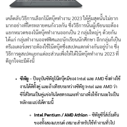
เคล็ดลับวิธีการเลือกโน๊ตบุ๊คทำงาน 2023 ให้คุ้มสุดนั้นไม่ยาก
มากอย่างที่ใครหลายคนกังวลกัน ซึ่งวิธีการนั้นผู้เขียนจะต้อง
แยกหมวดของโน๊ตบุ๊คทำงานออกเป็น 2 กลุ่มใหญ่ๆ ด้วยกัน
ได้แก่ กลุ่มทำงานออฟฟิศและนักเรียนนักศึกษา อีกกลุ่มก็เป็น
ครีเอเตอร์เพราะต้องใช้โน๊ตบุ๊คซึ่งสเปคแตกต่างกันอยู่บ้าง ซึ่ง
วิธีการดูสเปคแยกแต่ละส่วนเพื่อให้ได้โน๊ตบุ๊คทำงาน 2023 ที่
ดีถูกใจจะมีดังนี้
ซีพียู
– ปัจจุบันซีพียูโน๊ตบุ๊คมีของ Intel และ AMD ซึ่งต่างใช้
งานได้ดีทั้งคู่ และถ้าเทียบระหว่างซีพียู Intel และ AMD ว่า
ซีรี่ส์ไหนเป็นคู่แข่งกันโดยตรงและทำมาเพื่อใช้งานอะไรเป็น
หลักจะแบ่งได้ตามนี้
Intel Pentium / AMD Athlon
– ซีพียูซีรี่ส์เริ่มต้น
ของทั้งสองแบรนด์ เหมาะสำหรับใช้ทำงานทั่วไป