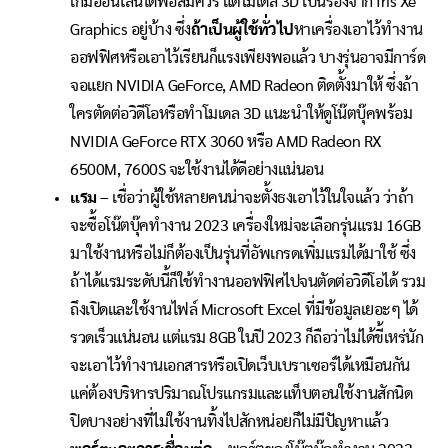
เกมออนไลน์ได้พอสมควร แต่โมเดล 3D เป็นรองจาก Iris Xe
Graphics อยู่บ้าง ซึ่ง
ถ้าเป็นผู้ใช้ทั่วไป
หาเครื่องเอาไว้ทำงาน
ออฟฟิศหรือเอาไว้เรียนก็แรงเพียงพอแล้ว บางรุ่นอาจมีการ์ด
จอแยก NVIDIA GeForce, AMD Radeon ติดตั้งมาให้ ซึ่งถ้า
ใครตัดต่อวิดีโอหรือทำโมเดล 3D แนะนำให้ดูโน๊ตบุ๊คพร้อม
NVIDIA GeForce RTX 3060 หรือ AMD Radeon RX
6500M, 7600S จะใช้งานได้ดีอย่างแน่นอน
แรม
– เชื่อว่าผู้ใช้หลายคนน่าจะตั้งธงเอาไว้ในใจแล้ว ว่าถ้า
จะซื้อโน๊ตบุ๊คทำงาน 2023 เครื่องใหม่จะเลือกรุ่นแรม 16GB
มาใช้งานหรือไม่ก็ต้องเป็นรุ่นที่อัพเกรดเพิ่มแรมได้มาใช้ ซึ่ง
ถ้าได้แรมระดับนี้ก็ใช้ทำงานออฟฟิศไปจนตัดต่อวิดีโอได้ รวม
ถึงเปิดและใช้งานไฟล์ Microsoft Excel ที่มีข้อมูลเยอะๆ ได้
รวดเร็วแน่นอน แต่แรม 8GB ในปี 2023 ก็ถือว่าไม่ได้ขี้เหร่นัก
จะเอาไว้ทำงานเอกสารหรือเปิดเว็บเบราเซอร์ได้เหมือนกัน
แค่ต้องบริหารปริมาณโปรแกรมและแท็บตอนใช้งานสักนิด
ปิดบางอย่างที่ไม่ใช้งานทิ้งไปสักหน่อยก็ไม่มีปัญหาแล้ว