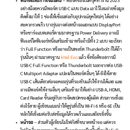
พอร์ตและการเชื่อมต่อ
– พอร์ตของโน๊ตบุ๊คทำงาน 2023
อย่างน้อยควรมีพอร์ต USB-C แบบ Data เอาไว้โอนถ่ายข้อมูล
ติดตั้งมาให้ 1 ช่องให้เชื่อมต่อกับอุปกรณ์ยุคใหม่ๆ ได้อย่าง
สะดวกรวดเร็ว บางรุ่นอาจต่อหน้าจอแยกแบบ DisplayPort
หรือชาร์จแบตเตอรี่ตามมาตรฐาน Power Delivery อาจมี
ฟีเจอร์ใดฟีเจอร์หนึ่งเสริมเข้ามาหรือถ้ามีทั้ง 2 แบบ จะเรียก
ว่า Full Function หรืออาจเป็นพอร์ต Thunderbolt ก็ได้ถ้า
รุ่นนั้นๆ ผ่านมาตรฐาน
Intel Evo
แล้ว ซึ่งข้อดีของการมี
USB-C Full Function หรือ Thunderbolt นอกจากต่อ USB-
C Multiport Adapter แปลงเป็นพอร์ตอื่นๆ ได้ ยังใช้สาย
USB-C เส้นเดียวต่อจอคอมรุ่นที่รองรับแล้วใช้งานได้เลย และ
อาจมีพอร์ตใช้งานอื่นๆ เสริมเข้ามาให้อย่าง USB-A, HDMI,
Card Reader ขึ้นอยู่กับการจัดสเปคของผู้ผลิต ส่วนการเชื่อม
ต่อไร้สาย ผู้เขียนแนะนำให้ดูรุ่นที่เป็น Wi-Fi 6 หรือ 6E เป็น
หลักให้เชื่อมต่อรับส่งข้อมูลได้รวดเร็วและเสถียรยิ่งขึ้น
หน้าจอ
– ส่วนตัวผู้เขียนไม่โฟกัสที่ขนาดหน้าจอ แต่ควร