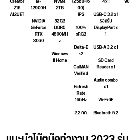
Creator
i9-
NVMe
(2560×16
4 x 1
90
Z16
12900H
2TB
00)
A12UET
IPS
USB-C 3.2 x 1
NVIDIA
32GB
รองรับ
GeForce
DDR5
100%
DisplayPort x
RTX
4800MH
sRGB
1
3060
z
Delta-E
USB-A 3.2 x 1
Windows
<2
11 Home
SD Card
CalMAN
Reader x 1
Verified
Audio combo
Refresh
x 1
Rate
165Hz
Wi-Fi 6E
2.2 กก.
Bluetooth 5.2
แนะนำโน๊ตบุ๊คทำงาน 2023 รุ่น