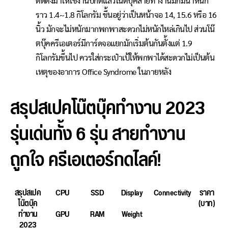
ติดตั้งมาให้ใช้งานปกติแล้วโน๊ตบุ๊คสายทำงานมักมีน้ำหนัก
ราว 1.4~1.8 กิโลกรัม ขึ้นอยู่ว่าเป็นหน้าจอ 14, 15.6 หรือ 16
นิ้ว มักจะไม่หนักมากพกพาสะดวกไม่หนักไหล่เกินไป ส่วนโน๊
ตบุ๊คครีเอเตอร์มีการ์ดจอแยกมักเริ่มต้นกันตั้งแต่ 1.9
กิโลกรัมขึ้นไป ควรใส่กระเป๋าเป้ให้พกพาได้สะดวกไม่เป็นต้น
เหตุของอาการ Office Syndrome ในภายหลัง
สรุปสเปคโน๊ตบุ๊คทำงาน 2023
รุ่นเด่นทั้ง 6 รุ่น สายทำงาน
ถูกใจ ครีเอเตอร์กดไลค์!
สรุปสเปค
CPU
SSD
Display
Connectivity
ราคา
โน๊ตบุ๊ค
(บาท)
ทำงาน
GPU
RAM
Weight
2023