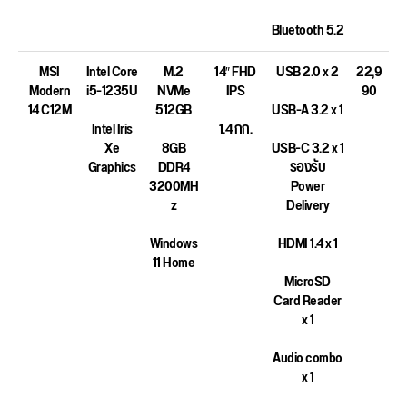
Bluetooth 5.2
MSI
Intel Core
M.2
14″ FHD
USB 2.0 x 2
22,9
Modern
i5-1235U
NVMe
IPS
90
14 C12M
512GB
USB-A 3.2 x 1
Intel Iris
1.4 กก.
Xe
8GB
USB-C 3.2 x 1
Graphics
DDR4
รองรับ
3200MH
Power
z
Delivery
Windows
HDMI 1.4 x 1
11 Home
MicroSD
Card Reader
x 1
Audio combo
x 1