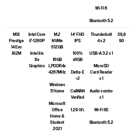
Wi-Fi 6
Bluetooth 5.2
MSI
Intel Core
M.2
14″ FHD
Thunderbolt
39,9
Prestige
i7-1280P
NVMe
IPS
4 x 2
90
14 Evo
512GB
A12M
Intel Iris
100%
USB-A 3.2 x 1
Xe
16GB
sRGB
Graphics
LPDDR4x
MicroSD
4267MHz
Delta-E
Card Reader
<2
x 1
Windows
11 Home
CalMAN
Audio combo
Verified
x 1
Microsoft
Office
1.29 กก.
Wi-Fi 6E
Home &
Student
Bluetooth 5.2
2021