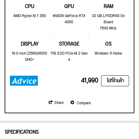
CPU
GPU
RAM
AMD Ryzen AI 7 350
NVIDIA GeForce RTX
32 GB LPDDR5X On
4050
Board
7500 MHz
DISPLAY
STORAGE
OS
16.0 inch (2560x1600)
1TB SSD PCIe M.2 Gen
Windows 11 Home
QHD+
4
41,990
ไปที่ร้านค้า
Share
Compare
SPECIFICATIONS