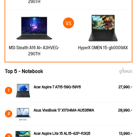
290TH
MSI Stealth A16 AI+ A3HVEG-
HyperX OMEN 15-gb0009AX
290TH
Top 5 - Notebook
ดูทั้งหมด
Acer Aspire 7 A715-59G-59Y6
27,990.-
1
Asus VivoBook 17 X1704MA-AU536WA
28,990.-
2
Acer Aspire Lite 15 AL15-42P-R3Q5
13,990.-