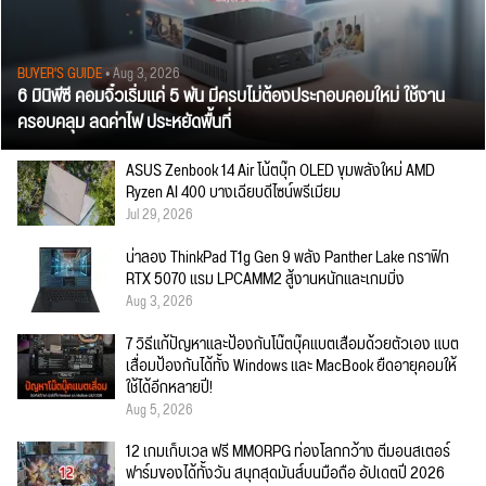
BUYER'S GUIDE
• Aug 3, 2026
6 มินิพีซี คอมจิ๋วเริ่มแค่ 5 พัน มีครบไม่ต้องประกอบคอมใหม่ ใช้งาน
ครอบคลุม ลดค่าไฟ ประหยัดพื้นที่
ASUS Zenbook 14 Air โน้ตบุ๊ก OLED ขุมพลังใหม่ AMD
Ryzen AI 400 บางเฉียบดีไซน์พรีเมียม
Jul 29, 2026
น่าลอง ThinkPad T1g Gen 9 พลัง Panther Lake กราฟิก
RTX 5070 แรม LPCAMM2 สู้งานหนักและเกมมิ่ง
Aug 3, 2026
7 วิธีแก้ปัญหาและป้องกันโน๊ตบุ๊คแบตเสื่อมด้วยตัวเอง แบต
เสื่อมป้องกันได้ทั้ง Windows และ MacBook ยืดอายุคอมให้
ใช้ได้อีกหลายปี!
Aug 5, 2026
12 เกมเก็บเวล ฟรี MMORPG ท่องโลกกว้าง ตีมอนสเตอร์
ฟาร์มของได้ทั้งวัน สนุกสุดมันส์บนมือถือ อัปเดตปี 2026