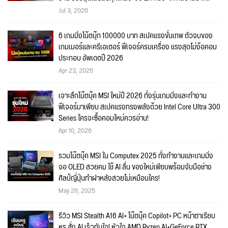
Jul 3, 2026
6 เกมมิ่งโน้ตบุ๊ก 100000 บาท สเปคแรงขั้นเทพ ตัวจบของ
เกมเมอร์และครีเอเตอร์ ฟีเจอร์ครบเครื่อง แรงสุดไม่ง้อคอม
ประกอบ อัพเดตปี 2026
Apr 23, 2026
เจาะลึกโน๊ตบุ๊ค MSI ใหม่ปี 2026 ทั้งรุ่นเกมมิ่งและทำงาน
ฟีเจอร์มาเพียบ สเปคแรงทรงพลังด้วย Intel Core Ultra 300
Series ใครจะซื้อคอมใหม่ควรอ่าน!
Apr 10, 2026
รวมโน๊ตบุ๊ค MSI ใน Computex 2025 ทั้งทำงานและเกมมิ่ง
จอ OLED สวยคม ใช้ AI ลื่น ของใหม่เพียบพร้อมจับมือช่าง
ศิลป์ญี่ปุ่นทำฝาหลังสวยไม่เหมือนใคร!
May 26, 2025
รีวิว MSI Stealth A16 AI+ โน๊ตบุ๊ค Copilot+ PC หน้าตาเรียบ
หรู สั่ง AI เร็วทันใจ! หัวใจ AMD Ryzen AI+GeForce RTX