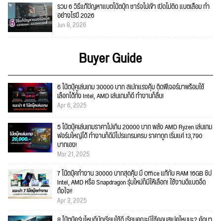
รวม 6 วิธีแก้ปัญหาแบตโน้ตบุ๊ก ชาร์จไม่เข้า เปิดไม่ติด แบตเสื่อม ทำ
อย่างไรปี 2026
Jun 8, 2026
Buyer Guide
6 โน๊ตบุ๊คเล่นเกม 30000 บาท สเปกแรงคุ้ม ติดฟีเจอร์มาพร้อมใช้
เลือกได้ทั้ง Intel, AMD เล่นเกมก็ดี ทำงานก็ลื่น!
Apr 6, 2025
5 โน๊ตบุ๊คเล่นเกมราคาไม่เกิน 20000 บาท พลัง AMD Ryzen เล่นเกม
ฟอร์มใหญ่ได้ ทำงานก็ดีมีโปรแกรมครบ ราคาถูก เริ่มแค่ 13,790
บาทเอง!
Mar 21, 2025
7 โน๊ตบุ๊คทำงาน 30000 บาทสุดคุ้ม มี Office แท้กับ RAM 16GB ชิป
Intel, AMD หรือ Snapdragon รุ่นใหม่ก็มีให้เลือก! ใช้งานดีแบตอึด
ถึงใจ!!
Apr 3, 2025
8 โน๊ตบุ๊ครุ่นไหนดีนักเรียนใช้ดี เรียนคณะนี้ใช้คอมสเปคไหนนะ? คัดมา