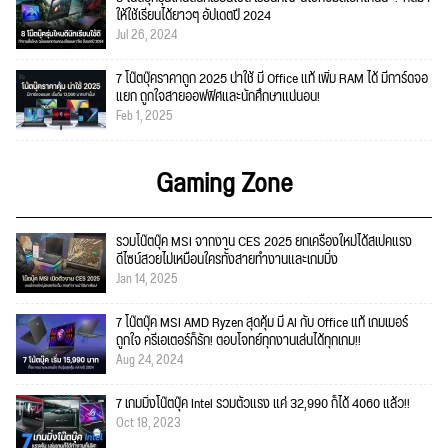
ให้ใช้เรียนได้ยาวๆ อัปเดตปี 2024
Jul 26, 2024
7 โน๊ตบุ๊คราคาถูก 2025 น่าใช้ มี Office แท้ เพิ่ม RAM ได้ มีการ์ดจอ
แยก ถูกใจสายออฟฟิศและนักศึกษาแน่นอน!
Feb 1, 2025
Gaming Zone
รวมโน๊ตบุ๊ค MSI จากงาน CES 2025 ยกเครื่องใหม่ได้สเปคแรง
ดีไซน์สวยไม่เหมือนใครทั้งสายทำงานและเกมมิ่ง
Jan 14, 2025
7 โน๊ตบุ๊ค MSI AMD Ryzen สุดคุ้ม มี AI กับ Office แท้ เกมเมอร์
ถูกใจ ครีเอเตอร์ก็รัก! ตอบโจทย์ทุกงานเล่นได้ทุกเกม!!
Aug 24, 2024
7 เกมมิ่งโน๊ตบุ๊ค Intel รวมตัวแรง แค่ 32,990 ก็ได้ 4060 แล้ว!!
Oct 18, 2023