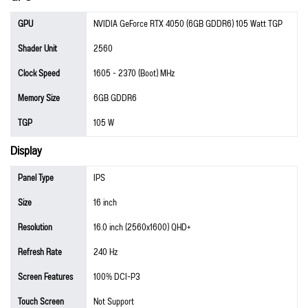
GPU
NVIDIA GeForce RTX 4050 (6GB GDDR6) 105 Watt TGP
Shader Unit
2560
Clock Speed
1605 - 2370 (Boot) MHz
Memory Size
6GB GDDR6
TGP
105 W
Display
Panel Type
IPS
Size
16 inch
Resolution
16.0 inch (2560x1600) QHD+
Refresh Rate
240 Hz
Screen Features
100% DCI-P3
Touch Screen
Not Support