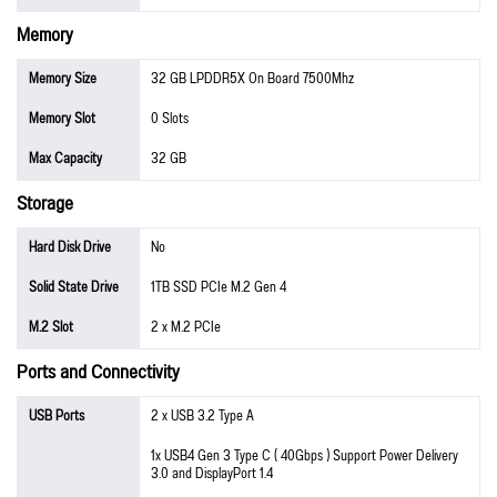
Memory
Memory Size
32 GB LPDDR5X On Board 7500Mhz
Memory Slot
0 Slots
Max Capacity
32 GB
Storage
Hard Disk Drive
No
Solid State Drive
1TB SSD PCIe M.2 Gen 4
M.2 Slot
2 x M.2 PCIe
Ports and Connectivity
USB Ports
2 x USB 3.2 Type A
1x USB4 Gen 3 Type C ( 40Gbps ) Support Power Delivery
3.0 and DisplayPort 1.4