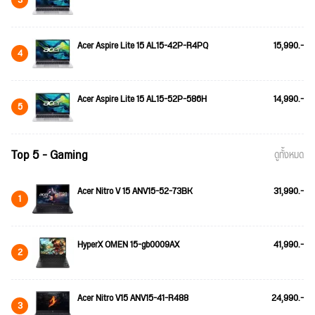
3
Acer Aspire Lite 15 AL15-42P-R4PQ
15,990.-
4
Acer Aspire Lite 15 AL15-52P-586H
14,990.-
5
Top 5 - Gaming
ดูทั้งหมด
Acer Nitro V 15 ANV15-52-73BK
31,990.-
1
HyperX OMEN 15-gb0009AX
41,990.-
2
Acer Nitro V15 ANV15-41-R488
24,990.-
3