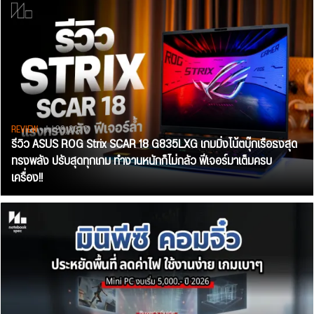
REVIEW
• Jul 28, 2026
รีวิว ASUS ROG Strix SCAR 18 G835LXG เกมมิ่งโน้ตบุ๊กเรือธงสุด
ทรงพลัง ปรับสุดทุกเกม ทำงานหนักก็ไม่กลัว ฟีเจอร์มาเต็มครบ
เครื่อง!!