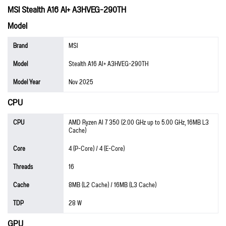
MSI Stealth A16 AI+ A3HVEG-290TH
Model
Brand
MSI
Model
Stealth A16 AI+ A3HVEG-290TH
Model Year
Nov 2025
CPU
CPU
AMD Ryzen AI 7 350 (2.00 GHz up to 5.00 GHz, 16MB L3
Cache)
Core
4 (P-Core) / 4 (E-Core)
Threads
16
Cache
8MB (L2 Cache) / 16MB (L3 Cache)
TDP
28 W
GPU