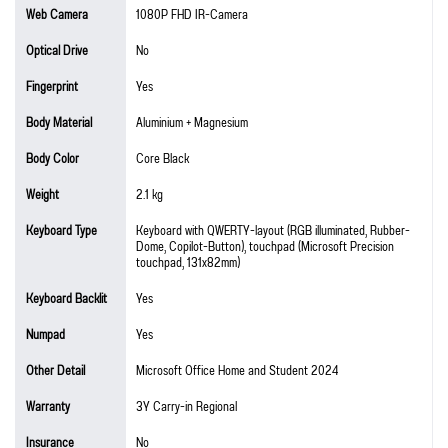
Web Camera
1080P FHD IR-Camera
Optical Drive
No
Fingerprint
Yes
Body Material
Aluminium + Magnesium
Body Color
Core Black
Weight
2.1 kg
Keyboard Type
Keyboard with QWERTY-layout (RGB illuminated, Rubber-
Dome, Copilot-Button), touchpad (Microsoft Precision
touchpad, 131x82mm)
Keyboard Backlit
Yes
Numpad
Yes
Other Detail
Microsoft Office Home and Student 2024
Warranty
3Y Carry-in Regional
Insurance
No