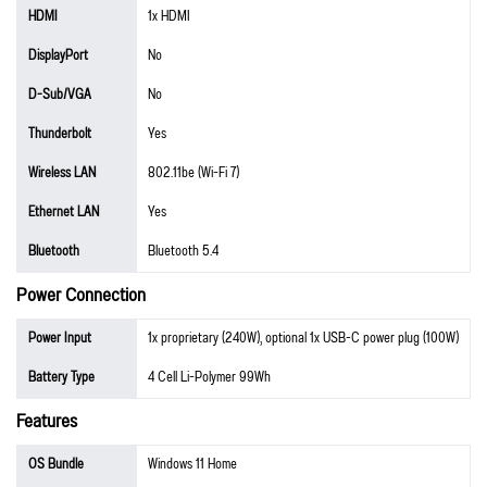
HDMI
1x HDMI
DisplayPort
No
D-Sub/VGA
No
Thunderbolt
Yes
Wireless LAN
802.11be (Wi-Fi 7)
Ethernet LAN
Yes
Bluetooth
Bluetooth 5.4
Power Connection
Power Input
1x proprietary (240W), optional 1x USB-C power plug (100W)
Battery Type
4 Cell Li-Polymer 99Wh
Features
OS Bundle
Windows 11 Home