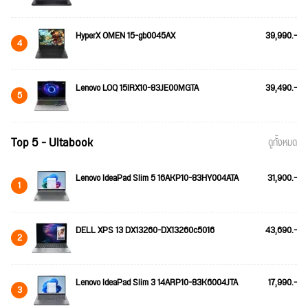
HyperX OMEN 15-gb0045AX
39,990.-
4
Lenovo LOQ 15IRX10-83JE00MGTA
39,490.-
5
Top 5 - Ultabook
ดูทั้งหมด
Lenovo IdeaPad Slim 5 16AKP10-83HY004ATA
31,900.-
1
DELL XPS 13 DX13260-DX13260c5016
43,690.-
2
Lenovo IdeaPad Slim 3 14ARP10-83K6004JTA
17,990.-
3