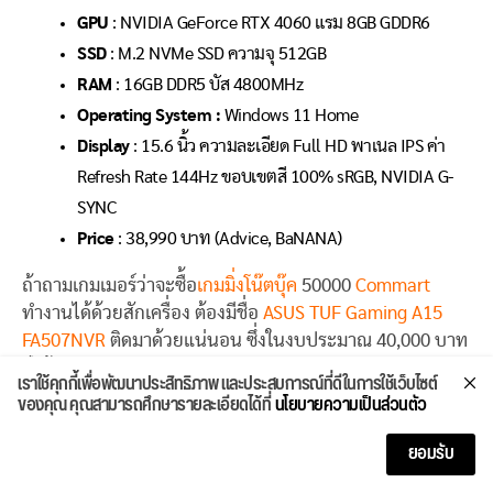
GPU
: NVIDIA GeForce RTX 4060 แรม 8GB GDDR6
SSD
: M.2 NVMe SSD ความจุ 512GB
RAM
: 16GB DDR5 บัส 4800MHz
Operating System :
Windows 11 Home
Display
: 15.6 นิ้ว ความละเอียด Full HD พาเนล IPS ค่า
Refresh Rate 144Hz ขอบเขตสี 100% sRGB, NVIDIA G-
SYNC
Price
: 38,990 บาท (Advice, BaNANA)
ถ้าถามเกมเมอร์ว่าจะซื้อ
เกมมิ่งโน๊ตบุ๊ค
50000
Commart
ทำงานได้ด้วยสักเครื่อง ต้องมีชื่อ
ASUS TUF Gaming A15
FA507NVR
ติดมาด้วยแน่นอน ซึ่งในงบประมาณ 40,000 บาท
ก็ได้ AMD Ryzen 7000 Series กับจีพียู NVIDIA GeForce
เราใช้คุกกี้เพื่อพัฒนาประสิทธิภาพ และประสบการณ์ที่ดีในการใช้เว็บไซต์
RTX 4060 ไว้ใช้เล่นเกมแล้วหรือจะทำงานก็ได้หน้าจอ
ของคุณ คุณสามารถศึกษารายละเอียดได้ที่
นโยบายความเป็นส่วนตัว
ขอบเขตสีกว้าง พกไปทำงานข้างนอกบ้านก็ชาร์จผ่านอะแดป
ยอมรับ
เตอร์ GaN 100 วัตต์ได้ บนคีย์บอร์ดก็ให้ Hotkeys มา 4 ปุ่ม ไว้
ใช้กดเรียกโปรแกรมหรือปุ่มลัดในเกมได้ด้วย นอกจากเล่นเกม