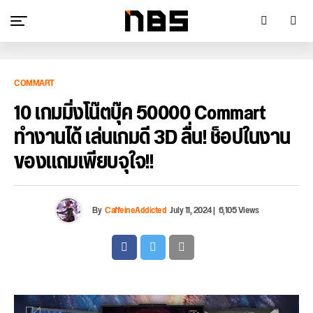
COMMART
10 เกมมิ่งโน๊ตบุ๊ค 50000 Commart
ทำงานได้ เล่นเกมดี 3D ลื่น! ช็อปในงาน
ของแถมเพียบจุใจ!!
By
CaffeineAddicted
July 11, 2024
|
6,105 Views