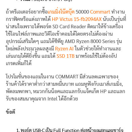
ถ้าครีเอเตอร์อยากซื้อ
เกมมิ่งโน๊ตบุ๊ค
50000
Commart
ทำงาน
กราฟิคหรือแต่งภาพได้
HP Victus 15-fb2094AX
นับเป็นรุ่นที่
น่าสนใจเพราะได้พอร์ต SD Card Reader ติดมาให้ข้างเครื่อง
ใช้โอนไฟล์ภาพและวิดีโอเข้าคอมได้โดยตรงไม่ต้องผ่าน
อุปกรณ์เสริมใดๆ แถมได้ซีพียู AMD Ryzen 8000 Series รุ่น
ใหม่พลังประมวลผลสูงมี
Ryzen AI
ในตัวช่วยให้ทำงานและ
เล่นเกมได้ดียิ่งขึ้น แถมได้
SSD 1TB
มาพร้อมใช้ไม่ต้องอัป
เกรดเพิ่มก็ได้
โปรโมชั่นของแถมในงาน COMMART มีส่วนลดเฉพาะของ
ร้านค้าได้ราคาต่ำกว่าสามหมื่นบาท แถมหูฟังกับเมาส์เกมมิ่ง,
พัดลมพกพา, หมวกกันน็อคและแลกรับแจ็คเก็ต HP และแลก
รับของสมนาคุณจาก Intel ได้อีกด้วย
ข้อดี
พอร์ต USB-C เป็น Full Function ต่อหน้าจอแยกและชาร์จ