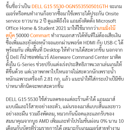
ขึ้นชื่อว่าเป็น
DELL G15 5530-OGN553550501GTH
จะเกม
เมอร์หรือคนทำงานก็อยากซื้อมาใช้เพราะได้ประกัน Onsite
service ยาวนาน 2 ปี ดูแลดีถึงใจ แถมยังติดตั้ง Microsoft
Office Home & Student 2021 มาให้ใช้มากกว่า
เกมมิ่งโน๊
ตบุ๊ค
50000
Commart
ทำงานเอกสารได้ทันทีไม่ต้องเสียเงิน
ซื้อเพิ่มและยังต่อหน้าจอแยกผ่านพอร์ต HDMI กับ USB-C ได้
พร้อมกัน เพิ่มพื้นที่ Desktop ให้ทำงานได้สะดวกขึ้น นอกจาก
นี้ Dell ก็นำซอฟท์แวร์ Alienware Command Center มาติด
ตั้งใน G-Series ช่วยปรับแต่งเร่งประสิทธิภาพเวลาเล่นเกมให้
ดีขึ้นด้วย แต่เวลาพกพาไปไหนอาจไม่สะดวกนักเพราะน้ำ
หนักเฉพาะเครื่องก็ 2.81 กก. แล้ว แนะนำให้ใส่กระเป๋าเป้มีซับ
บ่าหนาสักนิดจะพกสะดวกขึ้น
DELL G15 5530 ใช้ส่วนลดของแต่ละร้านค้าได้ แถมเมาส์
แบบมีและไร้สายอย่างละตัว, แผ่นรองเมาส์แบบสั้นและยาว
อย่างละผืน รวมถึงพัดลม, หมวกกันน็อคและแลกรับของ
สมนาคุณจากบูธ AMD เพิ่มและทำโปรโมชั่นผ่อน 0% นาน 10
เดือนกับบัตรที่ร่วมรายการได้ เหมาะกับเกมเมอร์สายทำงาน