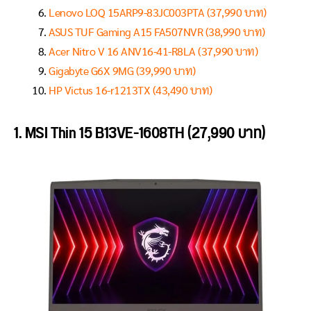
Lenovo LOQ 15ARP9-83JC003PTA (37,990 บาท)
ASUS TUF Gaming A15 FA507NVR (38,990 บาท)
Acer Nitro V 16 ANV16-41-R8LA (37,990 บาท)
Gigabyte G6X 9MG (39,990 บาท)
HP Victus 16-r1213TX (43,490 บาท)
1. MSI Thin 15 B13VE-1608TH (27,990 บาท)