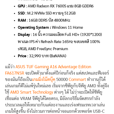
GPU
: AMD Radeon RX 7600S แรม 8GB GDDR6
SSD
: M.2 NVMe SSD ความจุ 512GB
RAM
: 16GB DDR5 บัส 4800MHz
Operating System :
Windows 11 Home
Display
: 16 นิ้ว ความละเอียด Full HD+ (1920*1200)
พาเนล IPS ค่า Refresh Rate 165Hz ขอบเขตสี 100%
sRGB, AMD FreeSync Premium
Price
: 32,990 บาท (BaNANA)
แม้ว่า
ASUS TUF Gaming A16 Advantage Edition
FA617NSR
จะเปิดตัวมาตั้งแต่ปีก่อนก็จริง แต่สเปคและฟีเจอร์
ของมันก็ถือเป็น
เกมมิ่งโน๊ตบุ๊ค
50000
Commart
ทำงานก็ได้
เล่นเกมก็ดีไม่แพ้รุ่นใหม่เลย เริ่มจากซีพียูกับจีพียู AMD ทั้งคู่จึง
ใช้
AMD Smart Technology
ต่างๆ ได้ ไม่ว่าจะเปิดให้ซีพียู
เชื่อมต่อ VRAM จีพียูได้โดยตรง, มีอัลกอริธึ่มจัดสรรกำลัง
ประมวลผลให้เหมาะกับแต่ละงานและเร่งเฟรมเรทเวลาเล่น
เกมให้สูงขึ้น ยังไม่รวมการต่อหน้าจอแยกด้วยพอร์ต USB-C