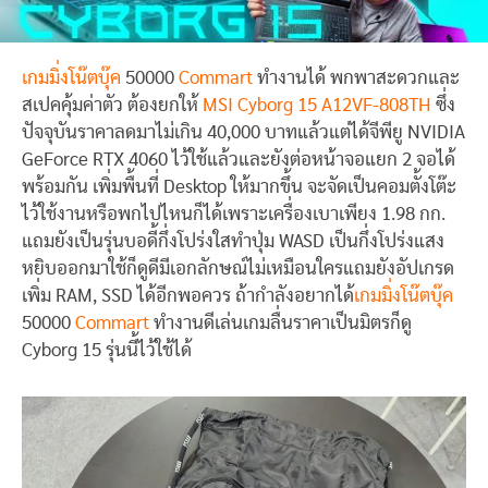
เกมมิ่งโน๊ตบุ๊ค
50000
Commart
ทำงานได้ พกพาสะดวกและ
สเปคคุ้มค่าตัว ต้องยกให้
MSI Cyborg 15 A12VF-808TH
ซึ่ง
ปัจจุบันราคาลดมาไม่เกิน 40,000 บาทแล้วแต่ได้จีพียู NVIDIA
GeForce RTX 4060 ไว้ใช้แล้วและยังต่อหน้าจอแยก 2 จอได้
พร้อมกัน เพิ่มพื้นที่ Desktop ให้มากขึ้น จะจัดเป็นคอมตั้งโต๊ะ
ไว้ใช้งานหรือพกไปไหนก็ได้เพราะเครื่องเบาเพียง 1.98 กก.
แถมยังเป็นรุ่นบอดี้กึ่งโปร่งใสทำปุ่ม WASD เป็นกึ่งโปร่งแสง
หยิบออกมาใช้ก็ดูดีมีเอกลักษณ์ไม่เหมือนใครแถมยังอัปเกรด
เพิ่ม RAM, SSD ได้อีกพอควร ถ้ากำลังอยากได้
เกมมิ่งโน๊ตบุ๊ค
50000
Commart
ทำงานดีเล่นเกมลื่นราคาเป็นมิตรก็ดู
Cyborg 15 รุ่นนี้ไว้ใช้ได้