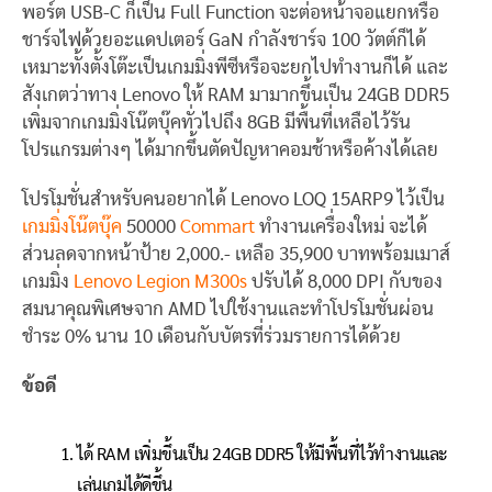
พอร์ต USB-C ก็เป็น Full Function จะต่อหน้าจอแยกหรือ
ชาร์จไฟด้วยอะแดปเตอร์ GaN กำลังชาร์จ 100 วัตต์ก็ได้
เหมาะทั้งตั้งโต๊ะเป็นเกมมิ่งพีซีหรือจะยกไปทำงานก็ได้ และ
สังเกตว่าทาง Lenovo ให้ RAM มามากขึ้นเป็น 24GB DDR5
เพิ่มจากเกมมิ่งโน๊ตบุ๊คทั่วไปถึง 8GB มีพื้นที่เหลือไว้รัน
โปรแกรมต่างๆ ได้มากขึ้นตัดปัญหาคอมช้าหรือค้างได้เลย
โปรโมชั่นสำหรับคนอยากได้ Lenovo LOQ 15ARP9 ไว้เป็น
เกมมิ่งโน๊ตบุ๊ค
50000
Commart
ทำงานเครื่องใหม่ จะได้
ส่วนลดจากหน้าป้าย 2,000.- เหลือ 35,900 บาทพร้อมเมาส์
เกมมิ่ง
Lenovo Legion M300s
ปรับได้ 8,000 DPI กับของ
สมนาคุณพิเศษจาก AMD ไปใช้งานและทำโปรโมชั่นผ่อน
ชำระ 0% นาน 10 เดือนกับบัตรที่ร่วมรายการได้ด้วย
ข้อดี
ได้ RAM เพิ่มขึ้นเป็น 24GB DDR5 ให้มีพื้นที่ไว้ทำงานและ
เล่นเกมได้ดีขึ้น