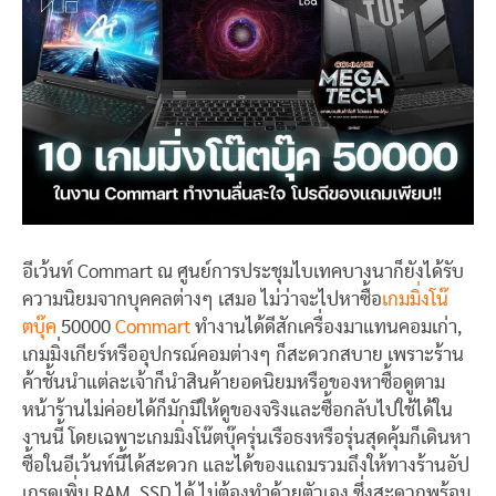
อีเว้นท์ Commart ณ ศูนย์การประชุมไบเทคบางนาก็ยังได้รับ
ความนิยมจากบุคคลต่างๆ เสมอ ไม่ว่าจะไปหาซื้อ
เกมมิ่งโน๊
ตบุ๊ค
50000
Commart
ทำงานได้ดีสักเครื่องมาแทนคอมเก่า,
เกมมิ่งเกียร์หรืออุปกรณ์คอมต่างๆ ก็สะดวกสบาย เพราะร้าน
ค้าชั้นนำแต่ละเจ้าก็นำสินค้ายอดนิยมหรือของหาซื้อดูตาม
หน้าร้านไม่ค่อยได้ก็มักมีให้ดูของจริงและซื้อกลับไปใช้ได้ใน
งานนี้ โดยเฉพาะเกมมิ่งโน๊ตบุ๊ครุ่นเรือธงหรือรุ่นสุดคุ้มก็เดินหา
ซื้อในอีเว้นท์นี้ได้สะดวก และได้ของแถมรวมถึงให้ทางร้านอัป
เกรดเพิ่ม RAM, SSD ได้ ไม่ต้องทำด้วยตัวเอง ซึ่งสะดวกพร้อม