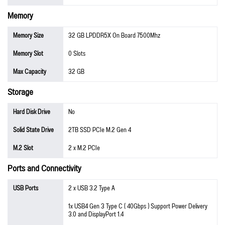
Memory
Memory Size
32 GB LPDDR5X On Board 7500Mhz
Memory Slot
0 Slots
Max Capacity
32 GB
Storage
Hard Disk Drive
No
Solid State Drive
2TB SSD PCIe M.2 Gen 4
M.2 Slot
2 x M.2 PCIe
Ports and Connectivity
USB Ports
2 x USB 3.2 Type A
1x USB4 Gen 3 Type C ( 40Gbps ) Support Power Delivery
3.0 and DisplayPort 1.4