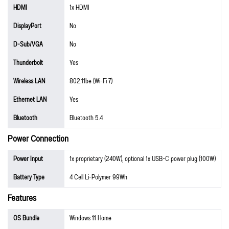
HDMI
1x HDMI
DisplayPort
No
D-Sub/VGA
No
Thunderbolt
Yes
Wireless LAN
802.11be (Wi-Fi 7)
Ethernet LAN
Yes
Bluetooth
Bluetooth 5.4
Power Connection
Power Input
1x proprietary (240W), optional 1x USB-C power plug (100W)
Battery Type
4 Cell Li-Polymer 99Wh
Features
OS Bundle
Windows 11 Home