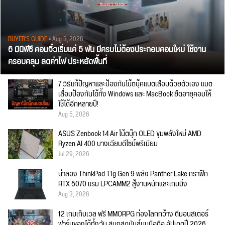
BUYER'S GUIDE
• Aug 3, 2026
6 มินิพีซี คอมจิ๋วเริ่มแค่ 5 พัน มีครบไม่ต้องประกอบคอมใหม่ ใช้งาน
ครอบคลุม ลดค่าไฟ ประหยัดพื้นที่
7 วิธีแก้ปัญหาและป้องกันโน๊ตบุ๊คแบตเสื่อมด้วยตัวเอง แบต
เสื่อมป้องกันได้ทั้ง Windows และ MacBook ยืดอายุคอมให้
ใช้ได้อีกหลายปี!
Aug 5, 2026
ASUS Zenbook 14 Air โน้ตบุ๊ก OLED ขุมพลังใหม่ AMD
Ryzen AI 400 บางเฉียบดีไซน์พรีเมียม
Jul 29, 2026
น่าลอง ThinkPad T1g Gen 9 พลัง Panther Lake กราฟิก
RTX 5070 แรม LPCAMM2 สู้งานหนักและเกมมิ่ง
Aug 3, 2026
12 เกมเก็บเวล ฟรี MMORPG ท่องโลกกว้าง ตีมอนสเตอร์
ฟาร์มของได้ทั้งวัน สนุกสุดมันส์บนมือถือ อัปเดตปี 2026