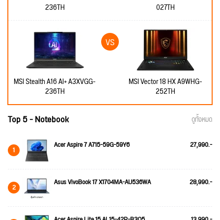
236TH
027TH
MSI Stealth A16 AI+ A3XVGG-
MSI Vector 18 HX A9WHG-
236TH
252TH
Top 5 - Notebook
ดูทั้งหมด
Acer Aspire 7 A715-59G-59Y6
27,990.-
1
Asus VivoBook 17 X1704MA-AU536WA
28,990.-
2
Acer Aspire Lite 15 AL15-42P-R3Q5
13,990.-