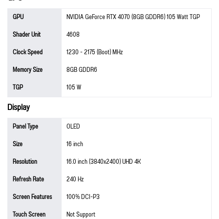
GPU
NVIDIA GeForce RTX 4070 (8GB GDDR6) 105 Watt TGP
Shader Unit
4608
Clock Speed
1230 - 2175 (Boot) MHz
Memory Size
8GB GDDR6
TGP
105 W
Display
Panel Type
OLED
Size
16 inch
Resolution
16.0 inch (3840x2400) UHD 4K
Refresh Rate
240 Hz
Screen Features
100% DCI-P3
Touch Screen
Not Support