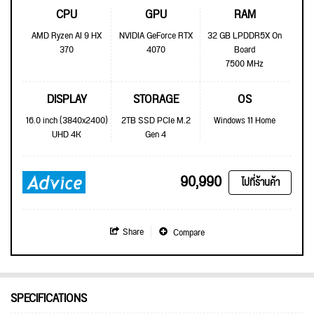
CPU
GPU
RAM
AMD Ryzen AI 9 HX
NVIDIA GeForce RTX
32 GB LPDDR5X On
370
4070
Board
7500 MHz
DISPLAY
STORAGE
OS
16.0 inch (3840x2400)
2TB SSD PCIe M.2
Windows 11 Home
UHD 4K
Gen 4
90,990
ไปที่ร้านค้า
Share
Compare
SPECIFICATIONS