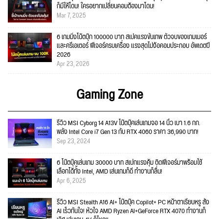
ก็มีให้โดน! ใครอยากเปลี่ยนคอมต้องมาโดน!
Mar 7, 2025
6 เกมมิ่งโน้ตบุ๊ก 100000 บาท สเปคแรงขั้นเทพ ตัวจบของเกมเมอร์
และครีเอเตอร์ ฟีเจอร์ครบเครื่อง แรงสุดไม่ง้อคอมประกอบ อัพเดตปี
2026
Apr 23, 2026
Gaming Zone
รีวิว MSI Cyborg 14 A13V โน๊ตบุ๊คเล่นเกมจอ 14 นิ้ว เบา 1.6 กก.
พลัง Intel Core i7 Gen 13 กับ RTX 4060 ราคา 36,990 บาท!
Sep 23, 2024
6 โน๊ตบุ๊คเล่นเกม 30000 บาท สเปกแรงคุ้ม ติดฟีเจอร์มาพร้อมใช้
เลือกได้ทั้ง Intel, AMD เล่นเกมก็ดี ทำงานก็ลื่น!
Apr 6, 2025
รีวิว MSI Stealth A16 AI+ โน๊ตบุ๊ค Copilot+ PC หน้าตาเรียบหรู สั่ง
AI เร็วทันใจ! หัวใจ AMD Ryzen AI+GeForce RTX 4070 ทำงานก็