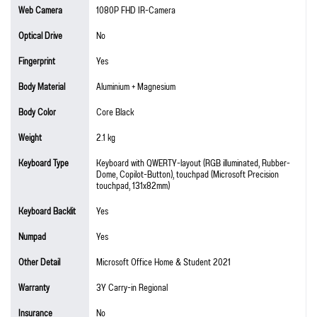
Web Camera
1080P FHD IR-Camera
Optical Drive
No
Fingerprint
Yes
Body Material
Aluminium + Magnesium
Body Color
Core Black
Weight
2.1 kg
Keyboard Type
Keyboard with QWERTY-layout (RGB illuminated, Rubber-
Dome, Copilot-Button), touchpad (Microsoft Precision
touchpad, 131x82mm)
Keyboard Backlit
Yes
Numpad
Yes
Other Detail
Microsoft Office Home & Student 2021
Warranty
3Y Carry-in Regional
Insurance
No