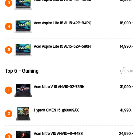
3
Acer Aspire Lite 15 AL15-42P-R4PQ
15,990.-
4
Acer Aspire Lite 15 AL15-52P-586H
14,990.-
5
Top 5 - Gaming
ดูทั้งหมด
Acer Nitro V 15 ANV15-52-73BK
31,990.-
1
HyperX OMEN 15-gb0009AX
41,990.-
2
Acer Nitro V15 ANV15-41-R488
24,990.-
3