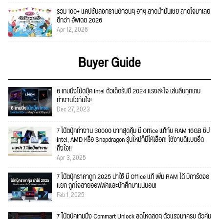
รวม 100+ แคปชั่นสงกรานต์กวนๆ ฮาๆ สาดน้ำมันเชย สาดใจมาเลย
ดีกว่า อัพเดต 2026
Apr 12, 2026
Buyer Guide
6 เกมมิ่งโน๊ตบุ๊ค Intel ตัวเด็ดรับปี 2024 แรงสะใจ เล่นลื่นทุกเกม
ทำงานไวทันใจ!
Dec 27, 2023
7 โน๊ตบุ๊คทำงาน 30000 บาทสุดคุ้ม มี Office แท้กับ RAM 16GB ชิป
Intel, AMD หรือ Snapdragon รุ่นใหม่ก็มีให้เลือก! ใช้งานดีแบตอึด
ถึงใจ!!
Apr 3, 2025
7 โน๊ตบุ๊คราคาถูก 2025 น่าใช้ มี Office แท้ เพิ่ม RAM ได้ มีการ์ดจอ
แยก ถูกใจสายออฟฟิศและนักศึกษาแน่นอน!
Feb 1, 2025
7 โน๊ตบุ๊คเกมมิ่ง Commart Unlock ลดโหดสุดๆ ตัวแรงมาครบ ตัวคุ้ม