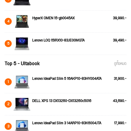
HyperX OMEN 15-gb0045AX
39,990.-
4
Lenovo LOQ 15IRX10-83JE00MGTA
39,490.-
5
Top 5 - Ultabook
ดูทั้งหมด
Lenovo IdeaPad Slim 5 16AKP10-83HY004ATA
31,900.-
1
DELL XPS 13 DX13260-DX13260c5016
43,690.-
2
Lenovo IdeaPad Slim 3 14ARP10-83K6004JTA
17,990.-
3