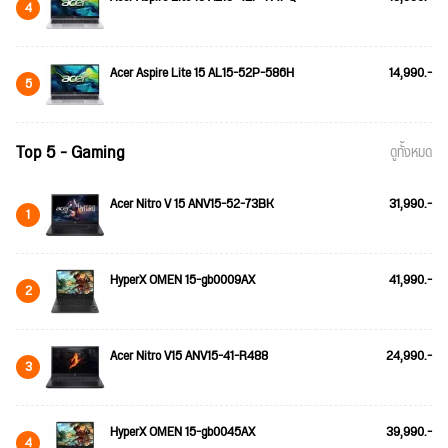
4
Acer Aspire Lite 15 AL15-52P-586H
14,990.-
5
Top 5 - Gaming
ดูทั้งหมด
Acer Nitro V 15 ANV15-52-73BK
31,990.-
1
HyperX OMEN 15-gb0009AX
41,990.-
2
Acer Nitro V15 ANV15-41-R488
24,990.-
3
HyperX OMEN 15-gb0045AX
39,990.-
4