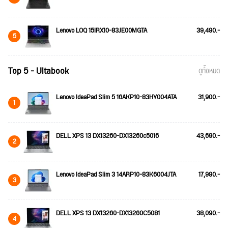
Lenovo LOQ 15IRX10-83JE00MGTA
39,490.-
5
Top 5 - Ultabook
ดูทั้งหมด
Lenovo IdeaPad Slim 5 16AKP10-83HY004ATA
31,900.-
1
DELL XPS 13 DX13260-DX13260c5016
43,690.-
2
Lenovo IdeaPad Slim 3 14ARP10-83K6004JTA
17,990.-
3
DELL XPS 13 DX13260-DX13260C5081
38,090.-
4