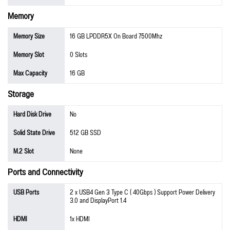
Memory
Memory Size
16 GB LPDDR5X On Board 7500Mhz
Memory Slot
0 Slots
Max Capacity
16 GB
Storage
Hard Disk Drive
No
Solid State Drive
512 GB SSD
M.2 Slot
None
Ports and Connectivity
USB Ports
2 x USB4 Gen 3 Type C ( 40Gbps ) Support Power Delivery
3.0 and DisplayPort 1.4
HDMI
1x HDMI