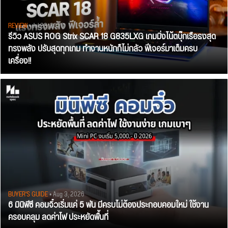
REVIEW
• Jul 28, 2026
รีวิว ASUS ROG Strix SCAR 18 G835LXG เกมมิ่งโน้ตบุ๊กเรือธงสุด
ทรงพลัง ปรับสุดทุกเกม ทำงานหนักก็ไม่กลัว ฟีเจอร์มาเต็มครบ
เครื่อง!!
BUYER'S GUIDE
• Aug 3, 2026
6 มินิพีซี คอมจิ๋วเริ่มแค่ 5 พัน มีครบไม่ต้องประกอบคอมใหม่ ใช้งาน
ครอบคลุม ลดค่าไฟ ประหยัดพื้นที่