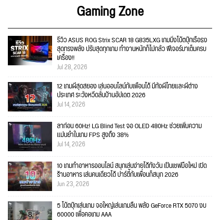
Gaming Zone
รีวิว ASUS ROG Strix SCAR 18 G835LXG เกมมิ่งโน้ตบุ๊กเรือธง
สุดทรงพลัง ปรับสุดทุกเกม ทำงานหนักก็ไม่กลัว ฟีเจอร์มาเต็มครบ
เครื่อง!!
Jul 28, 2026
12 เกมผีสุดสยอง เล่นออนไลน์กับเพื่อนได้ มีทั้งผีไทยและผีต่าง
ประเทศ ระวังหวีดลั่นบ้านอัปเดต 2026
Jul 14, 2026
ลาก่อน 60Hz! LG Blind Test จอ OLED 480Hz ช่วยเพิ่มความ
แม่นยำในเกม FPS สูงถึง 38%
Jul 14, 2026
10 เกมทำอาหารออนไลน์ สนุกเล่นง่ายได้ทั้งวัน เป็นเชฟมือใหม่ เปิด
ร้านอาหาร เล่นคนเดียวได้ ปาร์ตี้กับเพื่อนก็สนุก 2026
Jun 23, 2026
5 โน้ตบุ๊กเล่นเกม จอใหญ่เล่นเกมลื่น พลัง GeForce RTX 5070 งบ
60000 เพื่อคอเกม AAA