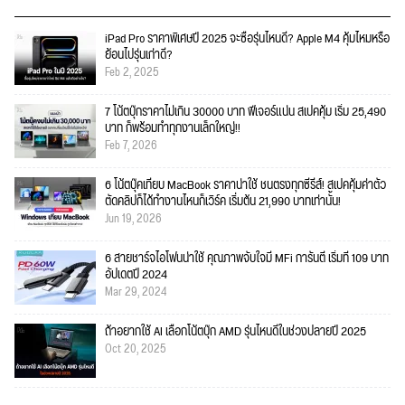
iPad Pro ราคาพิเศษปี 2025 จะซื้อรุ่นไหนดี? Apple M4 คุ้มไหมหรือ
ย้อนไปรุ่นเก่าดี?
Feb 2, 2025
7 โน้ตบุ๊กราคาไม่เกิน 30000 บาท ฟีเจอร์แน่น สเปคคุ้ม เริ่ม 25,490
บาท ก็พร้อมทำทุกงานเล็กใหญ่!!
Feb 7, 2026
6 โน้ตบุ๊คเทียบ MacBook ราคาน่าใช้ ชนตรงทุกซีรีส์! สเปคคุ้มค่าตัว
ตัดคลิปก็ได้ทำงานไหนก็เวิร์ค เริ่มต้น 21,990 บาทเท่านั้น!
Jun 19, 2026
6 สายชาร์จไอโฟนน่าใช้ คุณภาพจับใจมี MFi การันตี เริ่มที่ 109 บาท
อัปเดตปี 2024
Mar 29, 2024
ถ้าอยากใช้ AI เลือกโน้ตบุ๊ก AMD รุ่นไหนดีในช่วงปลายปี 2025
Oct 20, 2025