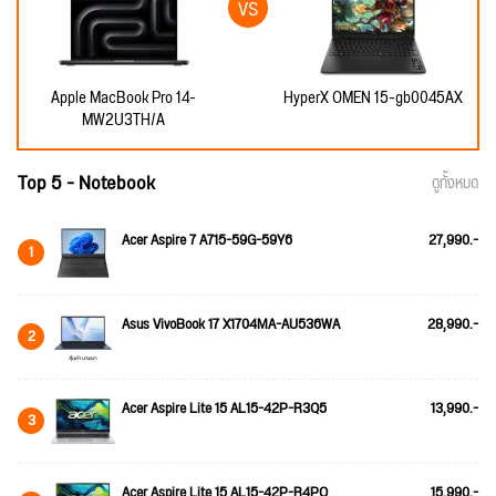
Apple MacBook Pro 14-
HyperX OMEN 15-gb0045AX
MW2U3TH/A
Top 5 - Notebook
ดูทั้งหมด
Acer Aspire 7 A715-59G-59Y6
27,990.-
1
Asus VivoBook 17 X1704MA-AU536WA
28,990.-
2
Acer Aspire Lite 15 AL15-42P-R3Q5
13,990.-
3
Acer Aspire Lite 15 AL15-42P-R4PQ
15,990.-