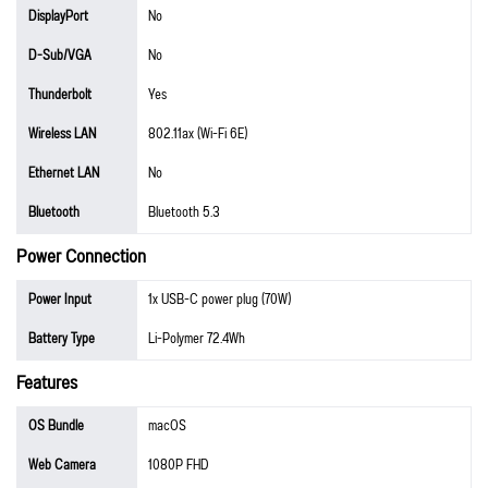
DisplayPort
No
D-Sub/VGA
No
Thunderbolt
Yes
Wireless LAN
802.11ax (Wi-Fi 6E)
Ethernet LAN
No
Bluetooth
Bluetooth 5.3
Power Connection
Power Input
1x USB-C power plug (70W)
Battery Type
Li-Polymer 72.4Wh
Features
OS Bundle
macOS
Web Camera
1080P FHD