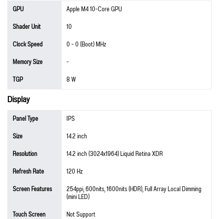
GPU
Apple M4 10-Core GPU
Shader Unit
10
Clock Speed
0 - 0 (Boot) MHz
Memory Size
-
TGP
8 W
Display
Panel Type
IPS
Size
14.2 inch
Resolution
14.2 inch (3024x1964) Liquid Retina XDR
Refresh Rate
120 Hz
Screen Features
254ppi, 600nits, 1600nits (HDR), Full Array Local Dimming
(mini LED)
Touch Screen
Not Support