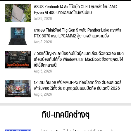
ASUS Zenbook 14 Air โน้ตบุ๊ก OLED ขุมพลังใหม่ AMD
Ryzen AI 400 บางเฉียบดีไซน์พรีเมียม
Jul 29, 2026
น่าลอง ThinkPad T1g Gen 9 พลัง Panther Lake กราฟิก
RTX 5070 แรม LPCAMM2 สู้งานหนักและเกมมิ่ง
Aug 3, 2026
7 วิธีแก้ปัญหาและป้องกันโน๊ตบุ๊คแบตเสื่อมด้วยตัวเอง แบต
เสื่อมป้องกันได้ทั้ง Windows และ MacBook ยืดอายุคอมให้
ใช้ได้อีกหลายปี!
Aug 5, 2026
12 เกมเก็บเวล ฟรี MMORPG ท่องโลกกว้าง ตีมอนสเตอร์
ฟาร์มของได้ทั้งวัน สนุกสุดมันส์บนมือถือ อัปเดตปี 2026
Aug 5, 2026
ทิป-เทคนิคต่างๆ