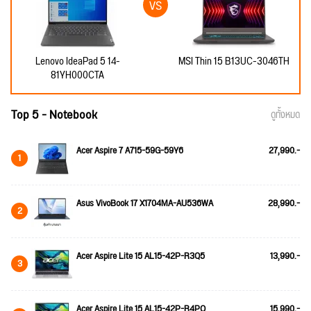
Lenovo IdeaPad 5 14-
MSI Thin 15 B13UC-3046TH
81YH000CTA
Top 5 - Notebook
ดูทั้งหมด
Acer Aspire 7 A715-59G-59Y6
27,990.-
1
Asus VivoBook 17 X1704MA-AU536WA
28,990.-
2
Acer Aspire Lite 15 AL15-42P-R3Q5
13,990.-
3
Acer Aspire Lite 15 AL15-42P-R4PQ
15,990.-