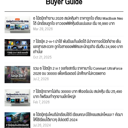
Buyer Guide
6 โน้ตบุ๊กทำงาน 2026 สเปคคุ้มค่า ราคาถูกใจ เทียบ MacBook Neo
ได้ นักเรียนถูกใจ ชาวออฟฟิศคุ้มเงินแน่นอน! เริ่ม 16,990 บาท
Mar 28, 2026
7 โน๊ตบุ๊ค 2-in-1 น่าใช้ พับเป็นแท็บเล็ตได้ มีปากกาจดโน๊ตก็ง่าย เซ็น
เอกสารสะดวก! ถูกใจสายออฟฟิศและนักธุรกิจ เริ่มต้น 24,990 บาท
เท่านั้น!
Oct 21, 2025
รวม 6 โน้ตบุ๊ก 2 in 1 จอทัชสกรีน ราคาเบาใน Commart UltraForce
2026 งบ 30000 เพื่อครีเอเตอร์ นักศึกษาไม่ควรพลาด
Jul 2, 2026
7 โน้ตบุ๊กราคาไม่เกิน 30000 บาท ฟีเจอร์แน่น สเปคคุ้ม เริ่ม 25,490
บาท ก็พร้อมทำทุกงานเล็กใหญ่!!
Feb 7, 2026
8 โน๊ตบุ๊ครุ่นไหนดีนักเรียนใช้ดี เรียนคณะนี้ใช้คอมสเปคไหนนะ? คัดมา
ให้ใช้เรียนได้ยาวๆ อัปเดตปี 2024
Jul 26, 2024