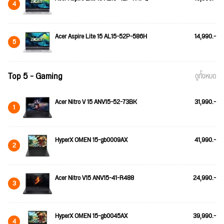
4
Acer Aspire Lite 15 AL15-52P-586H
14,990.-
5
Top 5 - Gaming
ดูทั้งหมด
Acer Nitro V 15 ANV15-52-73BK
31,990.-
1
HyperX OMEN 15-gb0009AX
41,990.-
2
Acer Nitro V15 ANV15-41-R488
24,990.-
3
HyperX OMEN 15-gb0045AX
39,990.-
4