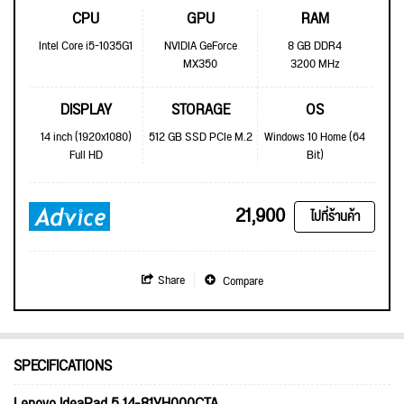
CPU
GPU
RAM
Intel Core i5-1035G1
NVIDIA GeForce
8 GB DDR4
MX350
3200 MHz
DISPLAY
STORAGE
OS
14 inch (1920x1080)
512 GB SSD PCIe M.2
Windows 10 Home (64
Full HD
Bit)
21,900
ไปที่ร้านค้า
Share
Compare
SPECIFICATIONS
Lenovo IdeaPad 5 14-81YH000CTA