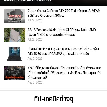
ครอบคลุม ลดค่าไฟ ประหยัดพื้นที่
จีนปลุกตำนาน GeForce GTX 750 Ti กำเนิดใหม่ ยัด VRAM
8GB เล่น Cyberpunk 30fps.
Jul 23, 2026
ASUS Zenbook 14 Air โน้ตบุ๊ก OLED ขุมพลังใหม่ AMD
Ryzen AI 400 บางเฉียบดีไซน์พรีเมียม
Jul 29, 2026
น่าลอง ThinkPad T1g Gen 9 พลัง Panther Lake กราฟิก
RTX 5070 แรม LPCAMM2 สู้งานหนักและเกมมิ่ง
Aug 3, 2026
7 วิธีแก้ปัญหาและป้องกันโน๊ตบุ๊คแบตเสื่อมด้วยตัวเอง แบต
เสื่อมป้องกันได้ทั้ง Windows และ MacBook ยืดอายุคอมให้
ใช้ได้อีกหลายปี!
Aug 5, 2026
ทิป-เทคนิคต่างๆ