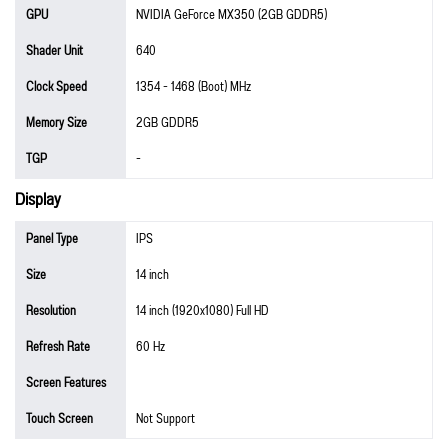
GPU
NVIDIA GeForce MX350 (2GB GDDR5)
Shader Unit
640
Clock Speed
1354 - 1468 (Boot) MHz
Memory Size
2GB GDDR5
TGP
-
Display
Panel Type
IPS
Size
14 inch
Resolution
14 inch (1920x1080) Full HD
Refresh Rate
60 Hz
Screen Features
Touch Screen
Not Support