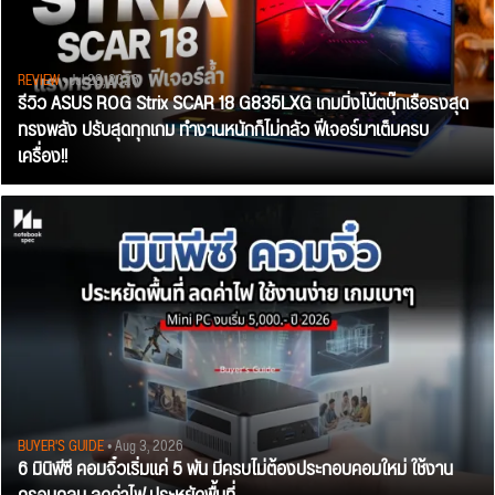
REVIEW
• Jul 28, 2026
รีวิว ASUS ROG Strix SCAR 18 G835LXG เกมมิ่งโน้ตบุ๊กเรือธงสุด
ทรงพลัง ปรับสุดทุกเกม ทำงานหนักก็ไม่กลัว ฟีเจอร์มาเต็มครบ
เครื่อง!!
BUYER'S GUIDE
• Aug 3, 2026
6 มินิพีซี คอมจิ๋วเริ่มแค่ 5 พัน มีครบไม่ต้องประกอบคอมใหม่ ใช้งาน