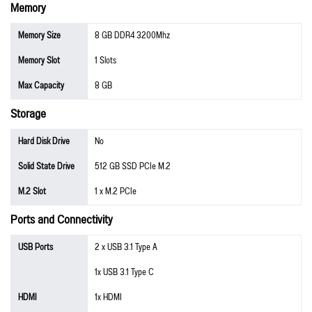
Memory
Memory Size
8 GB DDR4 3200Mhz
Memory Slot
1 Slots
Max Capacity
8 GB
Storage
Hard Disk Drive
No
Solid State Drive
512 GB SSD PCIe M.2
M.2 Slot
1 x M.2 PCIe
Ports and Connectivity
USB Ports
2 x USB 3.1 Type A
1x USB 3.1 Type C
HDMI
1x HDMI