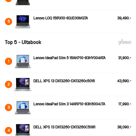
Lenovo LOQ 15IRX10-83JE00MGTA
39,490.-
5
Top 5 - Ultabook
ดูทั้งหมด
Lenovo IdeaPad Slim 5 16AKP10-83HY004ATA
31,900.-
1
DELL XPS 13 DX13260-DX13260c5016
43,690.-
2
Lenovo IdeaPad Slim 3 14ARP10-83K6004JTA
17,990.-
3
DELL XPS 13 DX13260-DX13260C5081
38,090.-
4