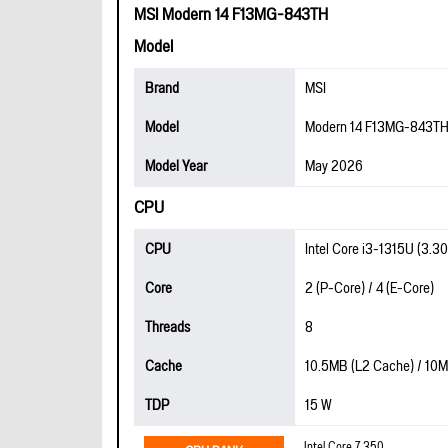
MSI Modern 14 F13MG-843TH
Model
Brand
MSI
Model
Modern 14 F13MG-843T
Model Year
May 2026
CPU
CPU
Intel Core i3-1315U (3.3
Core
2 (P-Core) / 4 (E-Core)
Threads
8
Cache
10.5MB (L2 Cache) / 10
TDP
15 W
Intel Core 7 350