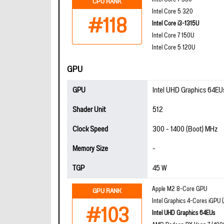
CPU RANK
Intel Core 5 320
#118
Intel Core i3-1315U
Intel Core 7 150U
Intel Core 5 120U
GPU
GPU
Intel UHD Graphics 64EU
Shader Unit
512
Clock Speed
300 - 1400 (Boot) MHz
Memory Size
-
TGP
45 W
Apple M2 8-Core GPU
GPU RANK
Intel Graphics 4-Cores iGPU (
#103
Intel UHD Graphics 64EUs