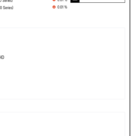
0.01 %
 Series)
0.01 %
 Series)
 HD