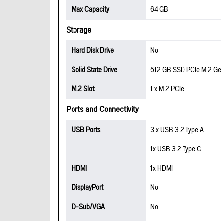
Max Capacity
64 GB
Storage
Hard Disk Drive
No
Solid State Drive
512 GB SSD PCIe M.2 Ge
M.2 Slot
1 x M.2 PCIe
Ports and Connectivity
USB Ports
3 x USB 3.2 Type A
1x USB 3.2 Type C
HDMI
1x HDMI
DisplayPort
No
D-Sub/VGA
No