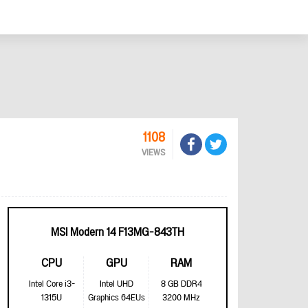
1108
VIEWS
MSI Modern 14 F13MG-843TH
CPU
GPU
RAM
Intel Core i3-
Intel UHD
8 GB DDR4
1315U
Graphics 64EUs
3200 MHz