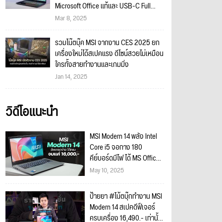
Microsoft Office แท้และ USB-C Full
Function ราคาเริ่มต้นเบา 16,990 บาท
Mar 8, 2025
เท่านั้น!!
รวมโน๊ตบุ๊ค MSI จากงาน CES 2025 ยก
เครื่องใหม่ได้สเปคแรง ดีไซน์สวยไม่เหมือน
ใครทั้งสายทำงานและเกมมิ่ง
Jan 14, 2025
วิดีโอแนะนำ
MSI Modern 14 พลัง Intel
Core i5 จอกาง 180
คีย์บอร์ดมีไฟ ได้ MS Office
แค่ 16,490
May 10, 2025
ป้ายยา #โน้ตบุ๊กทำงาน MSI
Modern 14 สเปคดีฟีเจอร์
ครบเครื่อง 16,490.- เท่านั้น!