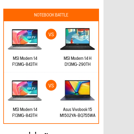
NOTEBOOK BATTLE
MSI Modern 14
MSI Modern 14 H
F13MG-843TH
D13MG-290TH
MSI Modern 14
Asus Vivobook 15
F13MG-843TH
M1502YA-BQ755WA