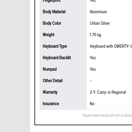
Fingerprint
Yes
Body Material
Aluminium
Body Color
Urban Silver
Weight
1.70 kg
Keyboard Type
Keyboard with QWERTY-la
Keyboard Backlit
Yes
Numpad
Yes
Other Detail
-
Warranty
2 Y. Carry-in Regional
Insurance
No
*ข้อมูลอ้างอิงจากโปรชัวร์ร้านค้า อาจไม่ต