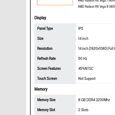
AMD Radeon RX Vega 7 (4000
AMD Radeon RX Vega 8 (4000
Display
Panel Type
IPS
Size
14 inch
Resolution
14 inch (1920x1080) Full
Refresh Rate
60 Hz
Screen Features
45%NTSC
Touch Screen
Not Support
Memory
Memory Size
8 GB DDR4 3200Mhz
Memory Slot
2 Slots