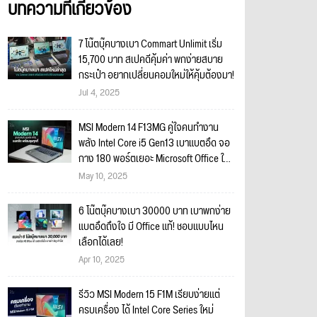
บทความที่เกี่ยวข้อง
7 โน๊ตบุ๊คบางเบา Commart Unlimit เริ่ม
15,700 บาท สเปคดีคุ้มค่า พกง่ายสบาย
กระเป๋า อยากเปลี่ยนคอมใหม่ให้คุ้มต้องมา!
Jul 4, 2025
MSI Modern 14 F13MG คู่ใจคนทำงาน
พลัง Intel Core i5 Gen13 เบาแบตอึด จอ
กาง 180 พอร์ตเยอะ Microsoft Office ใน
ตัวครบ
May 10, 2025
6 โน๊ตบุ๊คบางเบา 30000 บาท เบาพกง่าย
แบตอึดถึงใจ มี Office แท้! ชอบแบบไหน
เลือกได้เลย!
Apr 10, 2025
รีวิว MSI Modern 15 F1M เรียบง่ายแต่
ครบเครื่อง ได้ Intel Core Series ใหม่