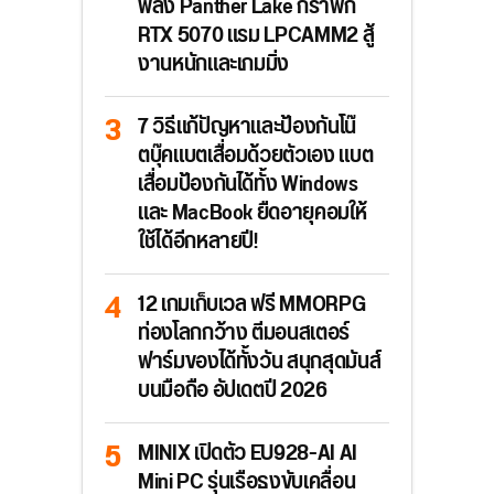
พลัง Panther Lake กราฟิก
RTX 5070 แรม LPCAMM2 สู้
งานหนักและเกมมิ่ง
7 วิธีแก้ปัญหาและป้องกันโน๊
ตบุ๊คแบตเสื่อมด้วยตัวเอง แบต
เสื่อมป้องกันได้ทั้ง Windows
และ MacBook ยืดอายุคอมให้
ใช้ได้อีกหลายปี!
12 เกมเก็บเวล ฟรี MMORPG
ท่องโลกกว้าง ตีมอนสเตอร์
ฟาร์มของได้ทั้งวัน สนุกสุดมันส์
บนมือถือ อัปเดตปี 2026
MINIX เปิดตัว EU928-AI AI
Mini PC รุ่นเรือธงขับเคลื่อน