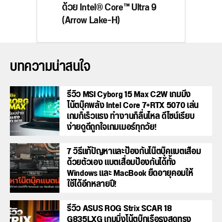
ด้วย Intel® Core™ Ultra 9
(Arrow Lake-H)
บทความน่าสนใจ
รีวิว MSI Cyborg 15 Max C2W เกมมิ่ง
โน้ตบุ๊คพลัง Intel Core 7+RTX 5070 เล่น
เกมก็เร็วแรง ทำงานก็ลื่นไหล ดีไซน์เรียบ
ง่ายดูดีถูกใจเกมเมอร์ทุกวัย!
7 วิธีแก้ปัญหาและป้องกันโน๊ตบุ๊คแบตเสื่อม
ด้วยตัวเอง แบตเสื่อมป้องกันได้ทั้ง
Windows และ MacBook ยืดอายุคอมให้
ใช้ได้อีกหลายปี!
รีวิว ASUS ROG Strix SCAR 18
G835LXG เกมมิ่งโน้ตบุ๊กเรือธงสุดทรง