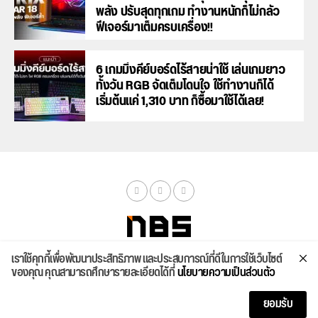
พลัง ปรับสุดทุกเกม ทำงานหนักก็ไม่กลัว
ฟีเจอร์มาเต็มครบเครื่อง!!
6 เกมมิ่งคีย์บอร์ดไร้สายน่าใช้ เล่นเกมยาว
ทั้งวัน RGB จัดเต็มโดนใจ ใช้ทำงานก็ได้
เริ่มต้นแค่ 1,310 บาท ก็ซื้อมาใช้ได้เลย!
เราใช้คุกกี้เพื่อพัฒนาประสิทธิภาพ และประสบการณ์ที่ดีในการใช้เว็บไซต์
จัดสเปค
ค้นหา
บทความ
รีวิวล่าสุด
บทความยอดนิยม
ติดต่อเรา
ของคุณ คุณสามารถศึกษารายละเอียดได้ที่
นโยบายความเป็นส่วนตัว
Copyright © 2026
ยอมรับ