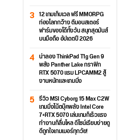
12 เกมเก็บเวล ฟรี MMORPG
ท่องโลกกว้าง ตีมอนสเตอร์
ฟาร์มของได้ทั้งวัน สนุกสุดมันส์
บนมือถือ อัปเดตปี 2026
น่าลอง ThinkPad T1g Gen 9
พลัง Panther Lake กราฟิก
RTX 5070 แรม LPCAMM2 สู้
งานหนักและเกมมิ่ง
รีวิว MSI Cyborg 15 Max C2W
เกมมิ่งโน้ตบุ๊คพลัง Intel Core
7+RTX 5070 เล่นเกมก็เร็วแรง
ทำงานก็ลื่นไหล ดีไซน์เรียบง่ายดู
ดีถูกใจเกมเมอร์ทุกวัย!