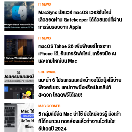
IT NEWS
MacSync มัลแวร์ macOS เวอร์ชันใหม่
เล็ดลอดผ่าน Gatekeeper ได้ด้วยแอปที่ผ่าน
การรับรองจาก Apple
IT NEWS
macOS Tahoe 26 เพิ่มฟีเจอร์โทรจาก
iPhone ได้, อินเทอร์เฟซใหม่, เครื่องมือ AI
และเกมใหญ่บน Mac
SOFTWARE
แนะนำ 6 โปรแกรมแคปหน้าจอโน๊ตบุ๊คใช้ง่าย
ฟีเจอร์เยอะ แคปภาพนิ่งหรือเป็นคลิปก็
สะดวก โหลดฟรีได้เลย!
MAC CORNER
5 กลุ่มคีย์ลัด Mac น่าใช้ มือใหม่ควรรู้ มือเก๋า
ก็ได้ทบทวน กดคล่องแล้วทำงานไวทันใจ!
อัปเดตปี 2024