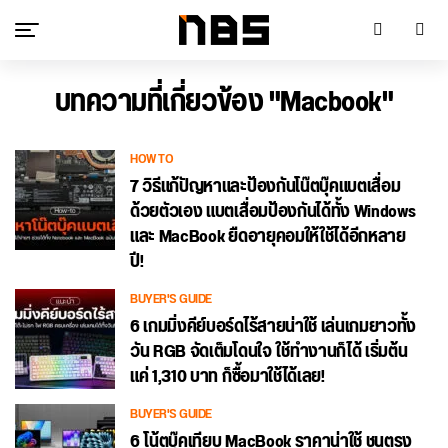
บทความที่เกี่ยวข้อง "Macbook"
HOW TO
7 วิธีแก้ปัญหาและป้องกันโน๊ตบุ๊คแบตเสื่อม
ด้วยตัวเอง แบตเสื่อมป้องกันได้ทั้ง Windows
และ MacBook ยืดอายุคอมให้ใช้ได้อีกหลาย
ปี!
BUYER'S GUIDE
6 เกมมิ่งคีย์บอร์ดไร้สายน่าใช้ เล่นเกมยาวทั้ง
วัน RGB จัดเต็มโดนใจ ใช้ทำงานก็ได้ เริ่มต้น
แค่ 1,310 บาท ก็ซื้อมาใช้ได้เลย!
BUYER'S GUIDE
6 โน้ตบุ๊คเทียบ MacBook ราคาน่าใช้ ชนตรง