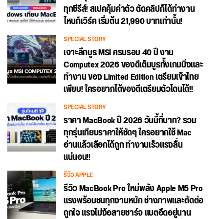
ทุกซีรีส์! สเปคคุ้มค่าตัว ตัดคลิปก็ได้ทำงาน
ไหนก็เวิร์ค เริ่มต้น 21,990 บาทเท่านั้น!
SPECIAL STORY
เจาะลึกบูธ MSI ครบรอบ 40 ปี งาน
Computex 2026 ของดีเต็มบูธทั้งเกมมิ่งและ
ทำงาน ของ Limited Edition เตรียมเข้าไทย
เพียบ! ใครอยากได้ของดีเตรียมตัวโดนได้!!
SPECIAL STORY
ราคา MacBook ปี 2026 วันนี้กี่บาท? รวม
ทุกรุ่นเทียบราคาให้ชัดๆ ใครอยากใช้ Mac
อ่านแล้วเลือกได้ถูก ทำงานเร็วแรงลื่น
แน่นอน!!
รีวิว APPLE
รีวิว MacBook Pro ใหม่พลัง Apple M5 Pro
แรงพร้อมชนทุกงานหนัก ช่างภาพและตัดต่อ
ถูกใจ แรงไม่ง้อสายชาร์จ แบตอึดอยู่นาน