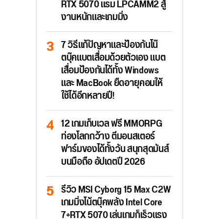
RTX 5070 แรม LPCAMM2 สู้
งานหนักและเกมมิ่ง
7 วิธีแก้ปัญหาและป้องกันโน๊
ตบุ๊คแบตเสื่อมด้วยตัวเอง แบต
เสื่อมป้องกันได้ทั้ง Windows
และ MacBook ยืดอายุคอมให้
ใช้ได้อีกหลายปี!
12 เกมเก็บเวล ฟรี MMORPG
ท่องโลกกว้าง ตีมอนสเตอร์
ฟาร์มของได้ทั้งวัน สนุกสุดมันส์
บนมือถือ อัปเดตปี 2026
รีวิว MSI Cyborg 15 Max C2W
เกมมิ่งโน้ตบุ๊คพลัง Intel Core
7+RTX 5070 เล่นเกมก็เร็วแรง