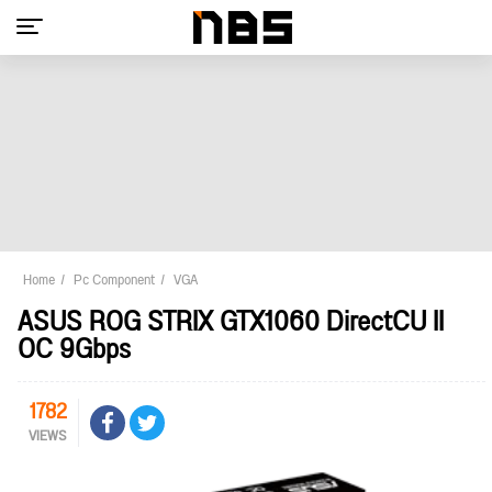
Home
Pc Component
VGA
ASUS ROG STRIX GTX1060 DirectCU II
OC 9Gbps
1782
VIEWS