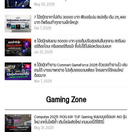
May 30, 2026
7 โน้ตบุ๊กราคาไม่เกิน 30000 บาท ฟีเจอร์แน่น สเปคคุ้ม เริ่ม 25,490
บาท ก็พร้อมทำทุกงานเล็กใหญ่!!
Feb 7, 2026
6 โน้ตบุ๊กเล่นเกม 50000 บาท แรงคุ้มปรับสุดเล่นลื่นทุกเกม สตรีมเม
อร์ต้องโดน! ครีเอเตอร์ต้องมี! ซื้อไปใช้ไม่ผิดหวังแน่นอน!!
Jan 31, 2026
6 โน้ตบุ๊กทำงาน Commart GameForce 2026 ตัวแรงทำงานไว เล่น
เกมได้ บางเบาพกง่าย โปรคุ้มของแถมเพียบ! ใครอยากได้คอมใหม่
ต้องมา!!
Mar 7, 2026
Gaming Zone
Computex 2025: ROG และ TUF Gaming ขนเมนบอร์ดและ AIO รุ่น
ใหม่ เทคโนโลยีล้ำ เติมไลน์ผลิตใหม่ เกมเมอร์ได้ใช้ปีนี้
May 31, 2025