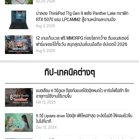
Jul 29, 2026
น่าลอง ThinkPad T1g Gen 9 พลัง Panther Lake กราฟิก
RTX 5070 แรม LPCAMM2 สู้งานหนักและเกมมิ่ง
Aug 3, 2026
12 เกมเก็บเวล ฟรี MMORPG ท่องโลกกว้าง ตีมอนสเตอร์
ฟาร์มของได้ทั้งวัน สนุกสุดมันส์บนมือถือ อัปเดตปี 2026
Aug 5, 2026
ทิป-เทคนิคต่างๆ
แบตเสื่อม 6 วิธีดูแล ป้องกันแบตโน๊ตบุ๊คหมดไว ชาร์จไฟไม่เข้า ยืด
อายุการใช้งานได้นานขึ้น
Feb 13, 2025
5 วิธี Update driver โน๊ตบุ๊ค พีซีใหม่ล่าสุด จะอัตโนมัติ ให้คอมเร็วขึ้น
ในไม่กี่นาที
Dec 12, 2024