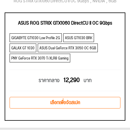
ROG STRIX GTX1060 DirectCU II OC 9Gbps
NVIDIA
6GB
ASUS ROG STRIX GTX1060 DirectCU II OC 9Gbps
GIGABYTE GT1030 Low Profile 2G
ASUS GT1030 BRK
GALAX GT 1030
ASUS Dual GeForce RTX 3050 OC 6GB
PNY GeForce RTX 3070 Ti XLR8 Gaming
12,290
ราคากลาง
บาท
เลือกเพื่อจัดสเปค