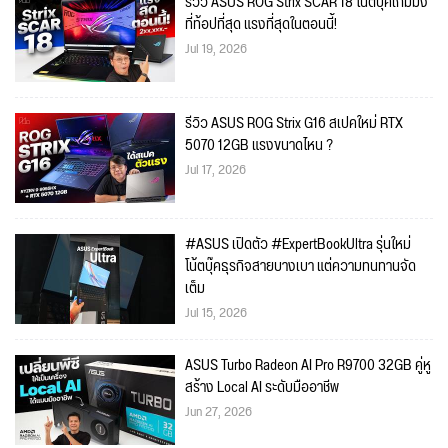
รีวิว ASUS ROG Strix SCAR 18 โน้ตบุ๊คเกมมิ่ง
ที่ท้อปที่สุด แรงที่สุดในตอนนี้!
Jul 19, 2026
รีวิว ASUS ROG Strix G16 สเปคใหม่ RTX
5070 12GB แรงขนาดไหน ?
Jul 17, 2026
#ASUS เปิดตัว #ExpertBookUltra รุ่นใหม่
โน้ตบุ๊คธุรกิจสายบางเบา แต่ความทนทานจัด
เต็ม
Jul 15, 2026
ASUS Turbo Radeon AI Pro R9700 32GB คู่หู
สร้าง Local AI ระดับมืออาชีพ
Jun 27, 2026