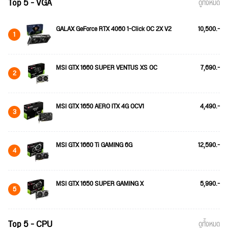
Top 5 - VGA
ดูทั้งหมด
GALAX GeForce RTX 4060 1-Click OC 2X V2
10,500.-
1
MSI GTX 1660 SUPER VENTUS XS OC
7,690.-
2
MSI GTX 1650 AERO ITX 4G OCV1
4,490.-
3
MSI GTX 1660 Ti GAMING 6G
12,590.-
4
MSI GTX 1650 SUPER GAMING X
5,990.-
5
Top 5 - CPU
ดูทั้งหมด