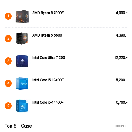
AMD Ryzen 5 7500F
4,990.-
1
AMD Ryzen 5 5600
4,390.-
2
Intel Core Ultra 7 265
12,220.-
3
Intel Core i5-12400F
5,290.-
4
Intel Core i5-14400F
5,760.-
5
Top 5 - Case
ดูทั้งหมด