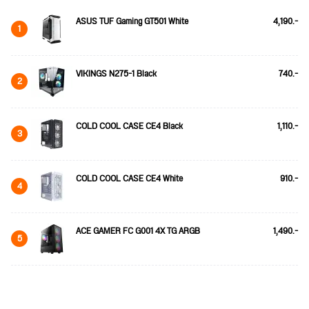
ASUS TUF Gaming GT501 White
4,190.-
1
VIKINGS N275-1 Black
740.-
2
COLD COOL CASE CE4 Black
1,110.-
3
COLD COOL CASE CE4 White
910.-
4
ACE GAMER FC G001 4X TG ARGB
1,490.-
5