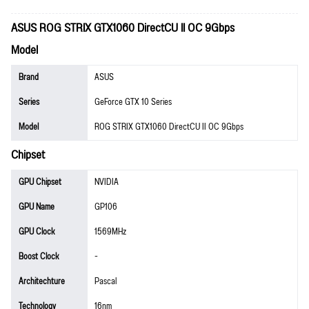
ASUS ROG STRIX GTX1060 DirectCU II OC 9Gbps
Model
Brand
ASUS
Series
GeForce GTX 10 Series
Model
ROG STRIX GTX1060 DirectCU II OC 9Gbps
Chipset
GPU Chipset
NVIDIA
GPU Name
GP106
GPU Clock
1569MHz
Boost Clock
-
Architechture
Pascal
Technology
16nm