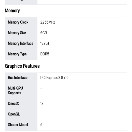
Memory
Memory Clock
2256MHz
Memory Size
6GB
Memory Interface
192bit
Memory Type
DDR5
Graphics Features
Bus Interface
PCI Express 3.0 x16
Multi-GPU
-
Supports
DirectX
12
OpenGL
-
Shader Model
5