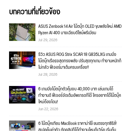
บทความที่เกี่ยวข้อง
ASUS Zenbook 14 Air โน้ตบุ๊ก OLED ขุมพลังใหม่ AMD
Ryzen AI 400 บางเฉียบดีไซน์พรีเมียม
Jul 29, 2026
รีวิว ASUS ROG Strix SCAR 18 G835LXG เกมมิ่ง
โน้ตบุ๊กเรือธงสุดทรงพลัง ปรับสุดทุกเกม ทำงานหนักก็
ไม่กลัว ฟีเจอร์มาเต็มครบเครื่อง!!
Jul 28, 2026
6 เกมมิ่งโน้ตบุ๊กตัวคุ้มงบ 40,000 บาท เล่นเกมได้
ทำงานดี ฟีเจอร์จัดเต็มอัพเกรดก็ได้ ใครอยากได้โน้ตบุ๊ค
ใหม่ต้องโดน!
Jun 22, 2026
6 โน้ตบุ๊คเทียบ MacBook ราคาน่าใช้ ชนตรงทุกซีรีส์!
สเปคคุ้มค่าตัว ตัดคลิปก็ได้ทำงานไหนก็เวิร์ค เริ่มต้น