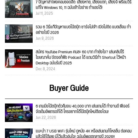
7 ปัญหาลำโพงคอมยอดฮิต: เสียงหาย, เสียงแตก, เสียงจี่ พร้อมวิธี
แก้ไข Windows 10, 11 ฉบับเข้าใจง่าย ทำเองได้!
Jul 11, 2025
รวม 6 วิธีแก้ปัญหาแบตโน้ตบุ๊ก ชาร์จไม่เข้า เปิดไม่ติด แบตเสื่อม ทำ
อย่างไรปี 2026
Jun 8, 2026
สมัคร YouTube Premium คนละ 60 บาท ทำยังไง? เล่นคลิปไร้
โฆษณาคั่น ปิดจอก็ฟัง Podcast ได้ แถมวิธีทำ Shortcut ไว้หน้า
Desktop ฉบับรับปี 2025
Dec 8, 2024
Buyer Guide
6 เกมมิ่งโน้ตบุ๊กตัวคุ้มงบ 40,000 บาท เล่นเกมได้ ทำงานดี ฟีเจอร์
จัดเต็มอัพเกรดก็ได้ ใครอยากได้โน้ตบุ๊คใหม่ต้องโดน!
Jun 22, 2026
แนะนำ 7 USB WiFi รุ่นใหม่ ดูหนัง 4K หรือเล่นเกมก็ไหลลื่น ต่อคอม
แล้วใช้ได้เลย มีไว้แล้วอุ่นใจ! ฉบับอัพเดตกลางปี 2026!!