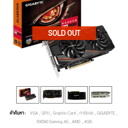
คำค้นหา :
VGA
GPU
Graphic Card
การ์ดจอ
GIGABYTE
RX580 Gaming 4G
AMD
4GB