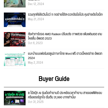
Dec 12, 2024
รวมทุกคีย์ลัดวินโดว์ 11 กดง่ายใช้สะดวกดั่งมือโปร คุมง่ายดั่งใจนึก!
May 21, 2024
ตั้งค่าการ์ดจอ AMD Radeon ปรับแต่ง ภาพสวย เพิ่มเฟรมเรต เกม
ไหลลื่น อัพเดต 2023
Oct 6, 2023
แนะนำแบบฟอร์มเรซูเม่ภาษาไทย Word ฟรี ดาวน์โหลดง่าย อัพเดท
2024
May 2, 2024
Buyer Guide
8 โน้ตบุ๊ก AI รุ่นเด็ดทำงานดี ประหยัดเวลาทำงาน สายออฟฟิศชอบ
ครีเอเตอร์ถูกใจ เริ่มต้น 31,990 บาทเท่านั้น!
Oct 31, 2025