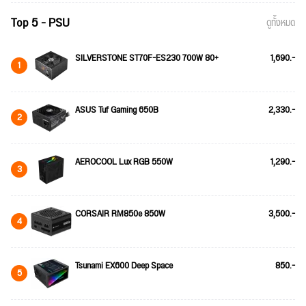
Top 5 - PSU
ดูทั้งหมด
SILVERSTONE ST70F-ES230 700W 80+
1,690.-
1
ASUS Tuf Gaming 650B
2,330.-
2
AEROCOOL Lux RGB 550W
1,290.-
3
CORSAIR RM850e 850W
3,500.-
4
Tsunami EX600 Deep Space
850.-
5