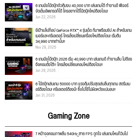
6 เกมมิ่งโน้ตบุ๊กตัวคุ้มงบ 40,000 บาท เล่นเกมได้ ทำงานดี ฟีเจอร์
จัดเต็มอัพเกรดก็ได้ ใครอยากได้โน้ตบุ๊คใหม่ต้องโดน!
Jun 22, 2026
ชี้เป้าแล็ปท็อป GeForce RTX™ 4 รุ่นเด็ด ที่มาพร้อมชิป AI สำหรับเกม
เมอร์และครีเอเตอร์ ใครเล็งเปลี่ยนเครื่องใหม่ต้องโดน! เริ่มต้น
34,990 บาทเท่านั้น!!
Nov 28, 2025
6 เกมมิ่งโน้ตบุ๊ก 2026 เริ่ม 40,990 บาท เล่นเกมดี ทำงานลื่น ไม่ต้อง
ง้อคอมตั้งโต๊ะ! ใครเล็งเปลี่ยนคอมใหม่ต้องโดน!!
Jan 28, 2026
6 โน้ตบุ๊กเล่นเกม 50000 บาท แรงคุ้มปรับสุดเล่นลื่นทุกเกม สตรีมเม
อร์ต้องโดน! ครีเอเตอร์ต้องมี! ซื้อไปใช้ไม่ผิดหวังแน่นอน!!
Jan 31, 2026
Gaming Zone
7 หน้าจอคอมภาพลื่น 540Hz สาย FPS ถูกใจ เล่นเกมไหนก็วินไป