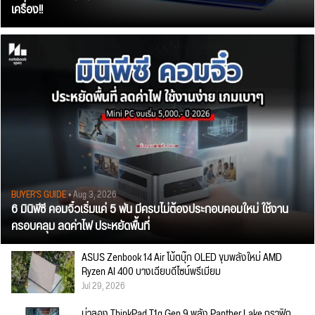
เครื่อง!!
BUYER'S GUIDE
• Aug 3, 2026
6 มินิพีซี คอมจิ๋วเริ่มแค่ 5 พัน มีครบไม่ต้องประกอบคอมใหม่ ใช้งาน
ครอบคลุม ลดค่าไฟ ประหยัดพื้นที่
ASUS Zenbook 14 Air โน้ตบุ๊ก OLED ขุมพลังใหม่ AMD
Ryzen AI 400 บางเฉียบดีไซน์พรีเมียม
Jul 29, 2026
น่าลอง ThinkPad T1g Gen 9 พลัง Panther Lake กราฟิก