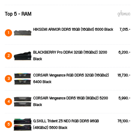
Top 5 - RAM
ดูทั้งหมด
HIKSEMI ARMOR DDR5 16GB (16GBx1) 6000 Black
7,015.-
1
BLACKBERRY Pro DDR4 32GB (16GBx2) 3200
6,200.-
2
Black
CORSAIR Vengeance RGB DDR5 32GB (16GBx2)
16,730.-
3
6400 Black
CORSAIR Vengeance DDR5 16GB (8GBx2) 5200
5,990.-
4
Black
G.SKILL Trident Z5 NEO RGB DDR5 96GB
76,100.-
5
(48GBx2) 5600 Black