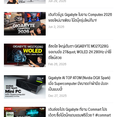
Jun 28, 2026
เดินทัวร์บูธ Gigabyte ในงาน Computex 2026
ของใหม่มาเพียบ โน้ตบุ๊ครุ่นใหม่ก็มา!
Jun 3, 2026
สีสดใส ใหญ่เต็มตา GIGABYTE MO27Q28G
จอเกมมิ่ง 27&quot; WOLED 2K 280Hz น่าใช้
ดีไซน์สวย
Feb 26, 2026
Gigabyte AI TOP ATOM (Nvidia DGX Spark)
เมื่อ Supercomputer มีขนาดเท่าฝ่ามือ มันจะ
เป็นแบบนี้!
Dec 27, 2025
เดินส่องโปร Gigabyte ที่งาน Commart โปร
เด็ดๆ ซื้อโน้ตบุ๊คแถมแรมฟรีด้วย !! #commart