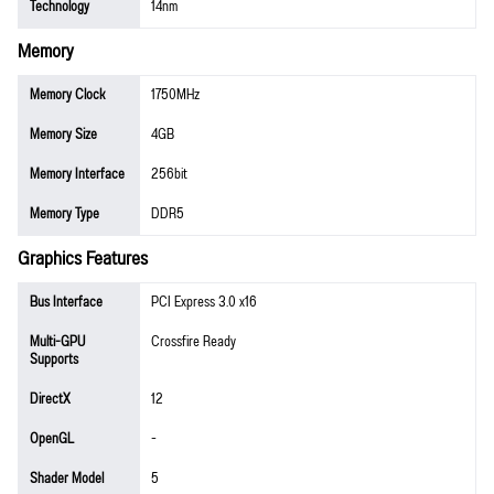
Technology
14nm
Memory
Memory Clock
1750MHz
Memory Size
4GB
Memory Interface
256bit
Memory Type
DDR5
Graphics Features
Bus Interface
PCI Express 3.0 x16
Multi-GPU
Crossfire Ready
Supports
DirectX
12
OpenGL
-
Shader Model
5