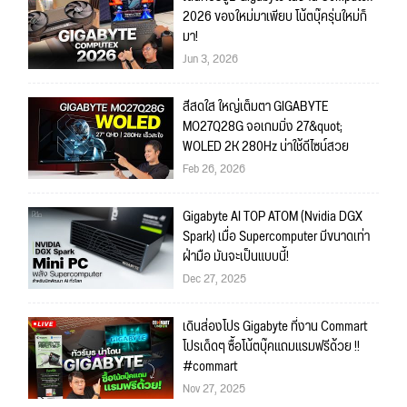
2026 ของใหม่มาเพียบ โน้ตบุ๊ครุ่นใหม่ก็
มา!
Jun 3, 2026
สีสดใส ใหญ่เต็มตา GIGABYTE
MO27Q28G จอเกมมิ่ง 27&quot;
WOLED 2K 280Hz น่าใช้ดีไซน์สวย
Feb 26, 2026
Gigabyte AI TOP ATOM (Nvidia DGX
Spark) เมื่อ Supercomputer มีขนาดเท่า
ฝ่ามือ มันจะเป็นแบบนี้!
Dec 27, 2025
เดินส่องโปร Gigabyte ที่งาน Commart
โปรเด็ดๆ ซื้อโน้ตบุ๊คแถมแรมฟรีด้วย !!
#commart
Nov 27, 2025