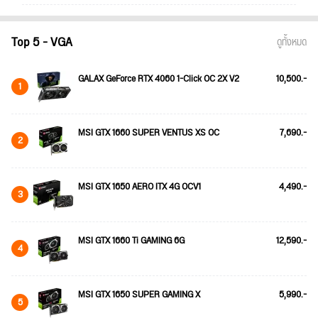
Top 5 - VGA
ดูทั้งหมด
GALAX GeForce RTX 4060 1-Click OC 2X V2
10,500.-
1
MSI GTX 1660 SUPER VENTUS XS OC
7,690.-
2
MSI GTX 1650 AERO ITX 4G OCV1
4,490.-
3
MSI GTX 1660 Ti GAMING 6G
12,590.-
4
MSI GTX 1650 SUPER GAMING X
5,990.-
5