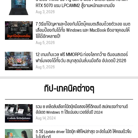
RTX 5070 แรม LPCAMM2 สู้งานหนักและเกมมิ่ง
Aug 3, 2026
7 วิธีแก้ปัญหาและป้องกันโน๊ตบุ๊คแบตเสื่อมด้วยตัวเอง แบต
เสื่อมป้องกันได้ทั้ง Windows และ MacBook ยืดอายุคอมให้
ใช้ได้อีกหลายปี!
Aug 5, 2026
12 เกมเก็บเวล ฟรี MMORPG ท่องโลกกว้าง ตีมอนสเตอร์
ฟาร์มของได้ทั้งวัน สนุกสุดมันส์บนมือถือ อัปเดตปี 2026
Aug 5, 2026
ทิป-เทคนิคต่างๆ
รวม 8 เคล็ดลับเลือกโน๊ตบุ๊คมือสองให้ได้คอมดี สเปคแรงทำงานดี
อัปเดต Windows 11 ได้แน่นอน เวอร์ชั่นปี 2024
Aug 14, 2024
5 วิธี Update driver โน๊ตบุ๊ค พีซีใหม่ล่าสุด จะอัตโนมัติ ให้คอมเร็วขึ้น
ในไม่กี่นาที