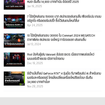
หมด! เริ่มต้น 14,900 บาทเท่านั้น อัปเดตปี 2025
Jan 19, 2025
7 โน๊ตบุ๊คเล่นเกม 50000 บาท สเปกแรงเล่นเกมลื่น ฟีเจอร์แน่น เกมเม
อร์ถูกใจ ครีเอเตอร์แฮปปี้! ซื้อไว้เล่นเกมไหนก็ลื่น!
Apr 24, 2025
10 โน๊ตบุ๊คเล่นเกมงบ 30000 ใน Commart 2024 MEGATECH
ราคาพิเศษ สเปคแรง จอใหญ่ การ์ดจอแยก เล่นเกมลื่น
Jul 13, 2024
Riot บังคับผู้เล่น Valorant อัปเดต BIOS เนื่องจากพบช่องโหว่
เมนบอร์ดร้ายแรง เปิดทางโกงเกม
Dec 19, 2025
ชี้เป้าแล็ปท็อป GeForce RTX™ 4 รุ่นเด็ด ที่มาพร้อมชิป AI สำหรับเกม
เมอร์และครีเอเตอร์ ใครเล็งเปลี่ยนเครื่องใหม่ต้องโดน! เริ่มต้น
34,990 บาทเท่านั้น!!
Nov 28, 2025