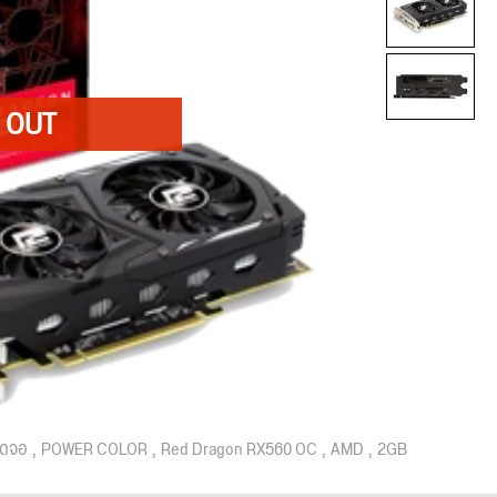
์ดจอ
POWER COLOR
Red Dragon RX560 OC
AMD
2GB