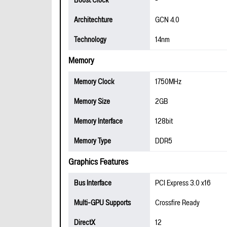
Boost Clock
-
Architechture
GCN 4.0
Technology
14nm
Memory
Memory Clock
1750MHz
Memory Size
2GB
Memory Interface
128bit
Memory Type
DDR5
Graphics Features
Bus Interface
PCI Express 3.0 x16
Multi-GPU Supports
Crossfire Ready
DirectX
12