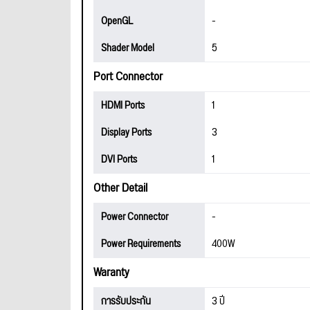
OpenGL
-
Shader Model
5
Port Connector
HDMI Ports
1
Display Ports
3
DVI Ports
1
Other Detail
Power Connector
-
Power Requirements
400W
Waranty
การรับประกัน
3 ปี