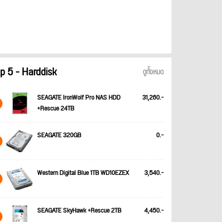
p 5 - Harddisk
ดูทั้งหมด
SEAGATE IronWolf Pro NAS HDD
31,260.-
+Rescue 24TB
SEAGATE 320GB
0.-
Western Digital Blue 1TB WD10EZEX
3,540.-
SEAGATE SkyHawk +Rescue 2TB
4,450.-