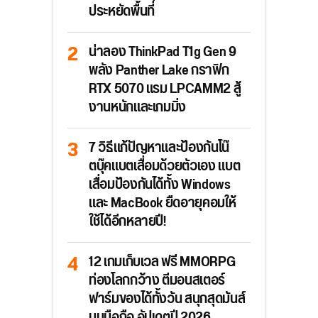
ประหยัดพื้นที่
น่าลอง ThinkPad T1g Gen 9
พลัง Panther Lake กราฟิก
RTX 5070 แรม LPCAMM2 สู้
งานหนักและเกมมิ่ง
7 วิธีแก้ปัญหาและป้องกันโน๊
ตบุ๊คแบตเสื่อมด้วยตัวเอง แบต
เสื่อมป้องกันได้ทั้ง Windows
และ MacBook ยืดอายุคอมให้
ใช้ได้อีกหลายปี!
12 เกมเก็บเวล ฟรี MMORPG
ท่องโลกกว้าง ตีมอนสเตอร์
ฟาร์มของได้ทั้งวัน สนุกสุดมันส์
บนมือถือ อัปเดตปี 2026