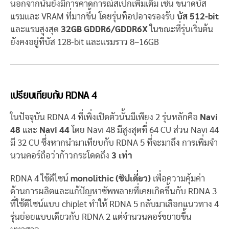
นอกจากนั้นยังมีการคาดการณ์สเปกเพิ่มเติม เช่น ขนาดบัส
แรมและ VRAM ที่มากขึ้น โดยรุ่นท็อปอาจรองรับ
บัส 512-bit
และแรมสูงสุด
32GB GDDR6/GDDR6X
ในขณะที่รุ่นเริ่มต้น
ยังคงอยู่ที่บัส 128-bit และแรมราว 8–16GB
เปรียบเทียบกับ RDNA 4
ในปัจจุบัน RDNA 4 ที่เพิ่งเปิดตัวนั้นมีเพียง 2 รุ่นหลักคือ
Navi
48
และ
Navi 44
โดย Navi 48 มีสูงสุดที่ 64 CU ส่วน Navi 44
มี 32 CU ซึ่งหากนำมาเทียบกับ RDNA 5 ที่จะมาถึง การเพิ่มจำ
นวนคอร์ถือว่าก้าวกระโดดถึง
3 เท่า
RDNA 4 ใช้ดีไซน์
monolithic (ชิปเดี่ยว)
เพื่อความคุ้มค่า
ด้านการผลิตและแก้ปัญหาซัพพลายที่เคยเกิดขึ้นกับ RDNA 3
ที่ใช้ดีไซน์แบบ chiplet ทำให้ RDNA 5 กลับมาเลือกแนวทาง 4
รุ่นย่อยแบบเดียวกับ RDNA 2 แต่จำนวนคอร์ขยายขึ้น