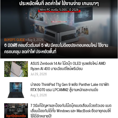
BUYER'S GUIDE
• Aug 3, 2026
6 มินิพีซี คอมจิ๋วเริ่มแค่ 5 พัน มีครบไม่ต้องประกอบคอมใหม่ ใช้งาน
ครอบคลุม ลดค่าไฟ ประหยัดพื้นที่
ASUS Zenbook 14 Air โน้ตบุ๊ก OLED ขุมพลังใหม่ AMD
Ryzen AI 400 บางเฉียบดีไซน์พรีเมียม
Jul 29, 2026
น่าลอง ThinkPad T1g Gen 9 พลัง Panther Lake กราฟิก
RTX 5070 แรม LPCAMM2 สู้งานหนักและเกมมิ่ง
Aug 3, 2026
7 วิธีแก้ปัญหาและป้องกันโน๊ตบุ๊คแบตเสื่อมด้วยตัวเอง แบต
เสื่อมป้องกันได้ทั้ง Windows และ MacBook ยืดอายุคอมให้
ใช้ได้อีกหลายปี!