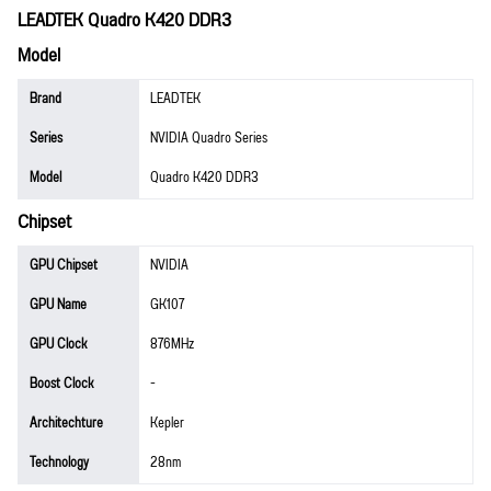
LEADTEK Quadro K420 DDR3
Model
Brand
LEADTEK
Series
NVIDIA Quadro Series
Model
Quadro K420 DDR3
Chipset
GPU Chipset
NVIDIA
GPU Name
GK107
GPU Clock
876MHz
Boost Clock
-
Architechture
Kepler
Technology
28nm