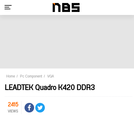
Home
Pc Component
VGA
LEADTEK Quadro K420 DDR3
2415
VIEWS