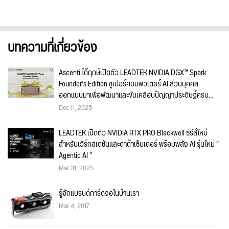
บทความที่เกี่ยวข้อง
Ascenti ได้ฤกษ์เปิดตัว LEADTEK NVIDIA DGX™ Spark
Founder’s Edition ซูเปอร์คอมพิวเตอร์ AI ส่วนบุคคล
ออกแบบมาเพื่อพัฒนาและขับเคลื่อนปัญญาประดิษฐ์ครบ
วงจร
Dec 11, 2025
LEADTEK เปิดตัว NVIDIA RTX PRO Blackwell ซีรีส์ใหม่
สำหรับเวิร์กสเตชันและดาต้าเซ็นเตอร์ พร้อมพลัง AI รุ่นใหม่ “
Agentic AI ”
Mar 31, 2025
รู้จักแบรนด์การ์ดจอในบ้านเรา
Mar 4, 2017