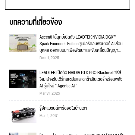
บทความที่เกี่ยวข้อง
Ascenti ได้ฤกษ์เปิดตัว LEADTEK NVIDIA DGX™
Spark Founder’s Edition ซูเปอร์คอมพิวเตอร์ AI ส่วน
บุคคล ออกแบบมาเพื่อพัฒนาและขับเคลื่อนปัญญา
ประดิษฐ์ครบวงจร
Dec 11, 2025
LEADTEK เปิดตัว NVIDIA RTX PRO Blackwell ซีรีส์
ใหม่ สำหรับเวิร์กสเตชันและดาต้าเซ็นเตอร์ พร้อมพลัง
AI รุ่นใหม่ “ Agentic AI ”
Mar 31, 2025
รู้จักแบรนด์การ์ดจอในบ้านเรา
Mar 4, 2017