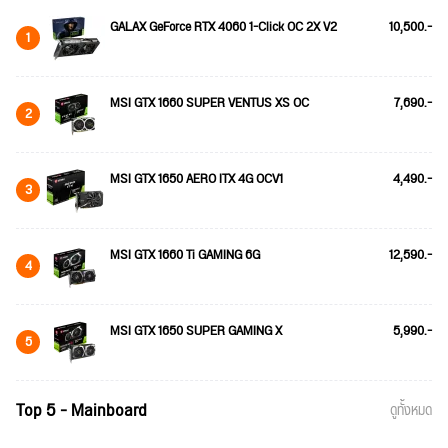
GALAX GeForce RTX 4060 1-Click OC 2X V2
10,500.-
1
MSI GTX 1660 SUPER VENTUS XS OC
7,690.-
2
MSI GTX 1650 AERO ITX 4G OCV1
4,490.-
3
MSI GTX 1660 Ti GAMING 6G
12,590.-
4
MSI GTX 1650 SUPER GAMING X
5,990.-
5
Top 5 - Mainboard
ดูทั้งหมด