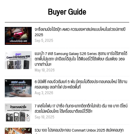
Buyer Guide
จะซื้อเกมมิ่งโน้ตบุ๊ก AMD ควรมองหาสเปคแบบไหนในช่วงปลายปี
2025
Sep 5, 2025
แนะนำ 7 เคส Samsung Galaxy S26 Series สุดทน ชาร์จไร้สายได้
ตกพื้นไม่แตก! ปกป้องได้อุ่นใจ ได้ฟีเจอร์ไว้ใช้เพียบ! เริ่มเพียง 369
บาทเท่านั้น!!
May 18, 2026
6 มินิพีซี คอมจิ๋วเริ่มแค่ 5 พัน มีครบไม่ต้องประกอบคอมใหม่ ใช้งาน
ครอบคลุม ลดค่าไฟ ประหยัดพื้นที่
Aug 3, 2026
7 เคสไอโฟน 17 น่าซื้อ กันกระแทกดีตกตึกไม่กลัว เริ่ม 118 บาท ดีไซน์
สวยไม่เหมือนใคร ได้เครื่องมาต้องมีไว้ใช้!!
Sep 18, 2025
รวม 100 โปรคอมประกอบ Commart Unbox 2025 สเปคคอมทุก