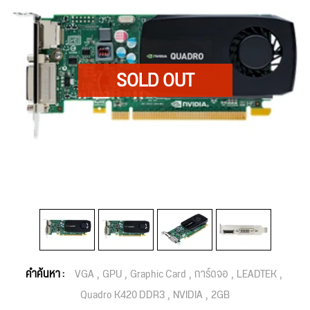
คำค้นหา :
VGA
GPU
Graphic Card
การ์ดจอ
LEADTEK
Quadro K420 DDR3
NVIDIA
2GB