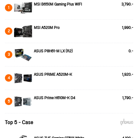
MSI B650M Gaming Plus WIFI
3,790.-
1
MSI A520M Pro
1,990.-
2
ASUS P8H61-M LX (R2)
0.-
3
ASUS PRIME A520M-K
1,920.-
4
ASUS Prime H610M-K D4
1,790.-
5
Top 5 - Case
ดูทั้งหมด