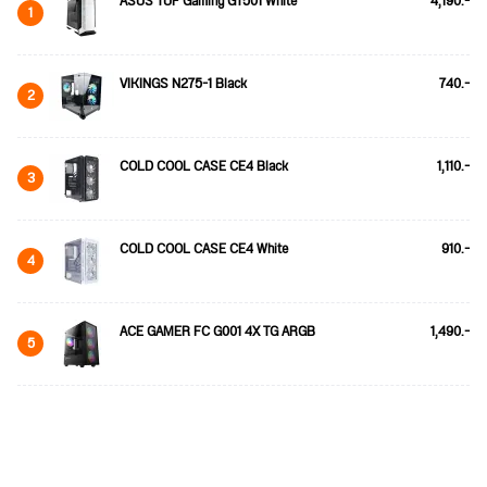
ASUS TUF Gaming GT501 White
4,190.-
1
VIKINGS N275-1 Black
740.-
2
COLD COOL CASE CE4 Black
1,110.-
3
COLD COOL CASE CE4 White
910.-
4
ACE GAMER FC G001 4X TG ARGB
1,490.-
5