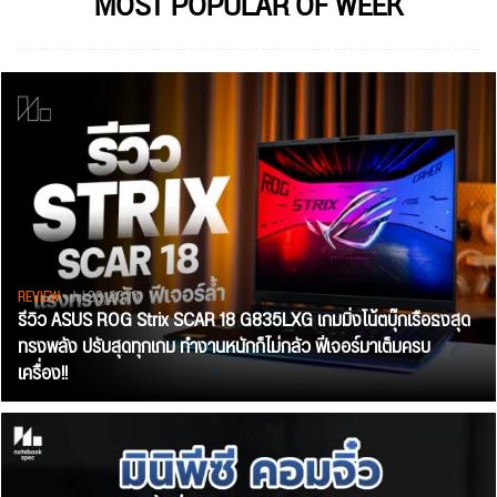
MOST POPULAR OF WEEK
REVIEW
• Jul 28, 2026
รีวิว ASUS ROG Strix SCAR 18 G835LXG เกมมิ่งโน้ตบุ๊กเรือธงสุด
ทรงพลัง ปรับสุดทุกเกม ทำงานหนักก็ไม่กลัว ฟีเจอร์มาเต็มครบ
เครื่อง!!