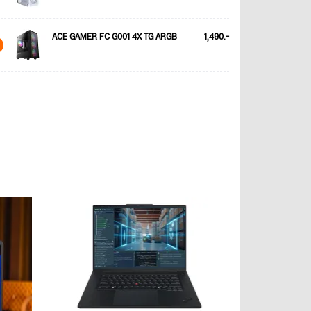
ACE GAMER FC G001 4X TG ARGB
1,490.-