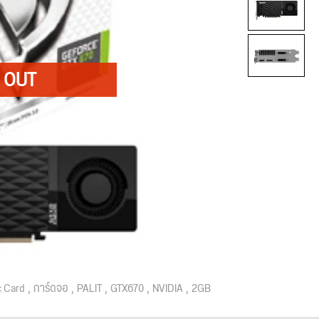
c Card
การ์ดจอ
PALIT
GTX670
NVIDIA
2GB