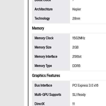
Boost Clock
-
Architechture
Kepler
Technology
28nm
Memory
Memory Clock
1502MHz
Memory Size
2GB
Memory Interface
256bit
Memory Type
DDR5
Graphics Features
Bus Interface
PCI Express 3.0 x16
Multi-GPU Supports
SLI Ready
DirectX
11