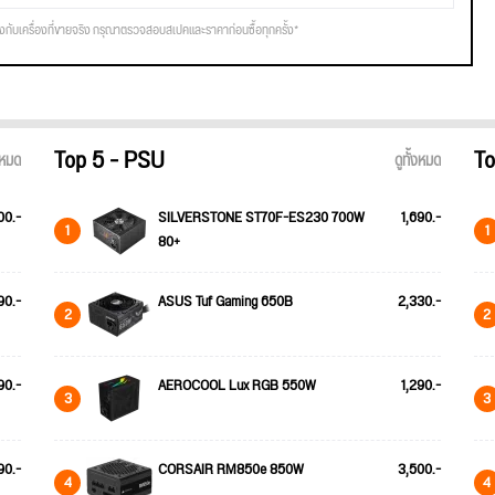
รงกับเครื่องที่ขายจริง กรุณาตรวจสอบสเปคและราคาก่อนซื้อทุกครั้ง*
Top 5 - PSU
To
้งหมด
ดูทั้งหมด
00.-
SILVERSTONE ST70F-ES230 700W
1,690.-
1
1
80+
90.-
ASUS Tuf Gaming 650B
2,330.-
2
2
90.-
AEROCOOL Lux RGB 550W
1,290.-
3
3
90.-
CORSAIR RM850e 850W
3,500.-
4
4