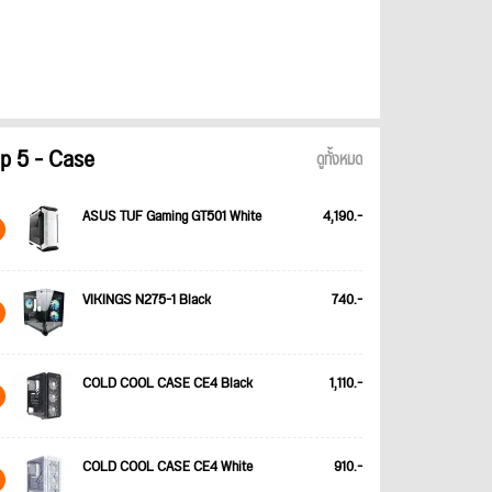
p 5 - Case
ดูทั้งหมด
ASUS TUF Gaming GT501 White
4,190.-
VIKINGS N275-1 Black
740.-
COLD COOL CASE CE4 Black
1,110.-
COLD COOL CASE CE4 White
910.-