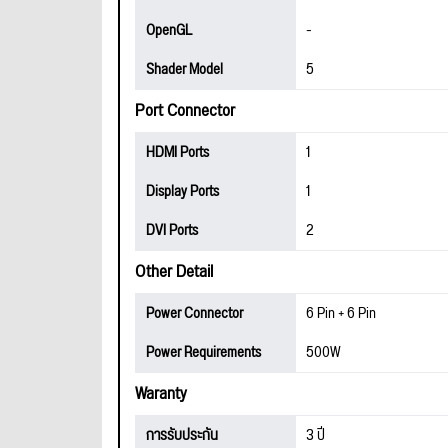
OpenGL
-
Shader Model
5
Port Connector
HDMI Ports
1
Display Ports
1
DVI Ports
2
Other Detail
Power Connector
6 Pin + 6 Pin
Power Requirements
500W
Waranty
การรับประกัน
3 ปี