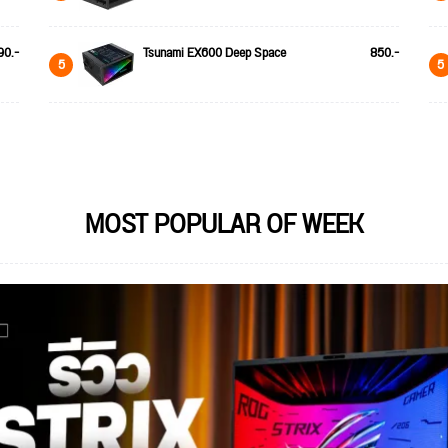
90.-
Tsunami EX600 Deep Space
850.-
5
5
MOST POPULAR OF WEEK