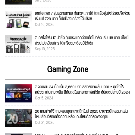
Jul 3, 2026
เคสไอแพด 7 รุ่นสุดทนทาน! กันกระแทกได้ ใส่แล้วอุ่นใจไร้รอยขีดข่วน
เริ่มแค่ 729 บาท ก็ปกป้องเครื่องได้แล้ว!!
Oct 16, 2025
7 เคสไอโฟน 17 น่าซื้อ กันกระแทกดีตกตึกไม่กลัว เริ่ม 118 บาท ดีไซน์
สวยไม่เหมือนใคร ได้เครื่องมาต้องมีไว้ใช้!!
Sep 18, 2025
Gaming Zone
7 จอคอม 24 นิ้ว เริ่ม 2,660 บาท สีสวยภาพลื่น 100Hz ถูกใจไร้
หน่วง! เล่นเกมเพลิน สีสันสดใสสายกราฟิคก็รัก อัปเดตปลายปี 2024
Oct 5, 2024
20 เกมเก่าพีซี เกมคอมสุดคลาสสิกในปี 2025 น่าดาวน์โหลดมาเล่น
ใหม่ ย้อนวัยคิดถึงความหลัง เกมไหนคือที่สุดของคุณ
Oct 21, 2025