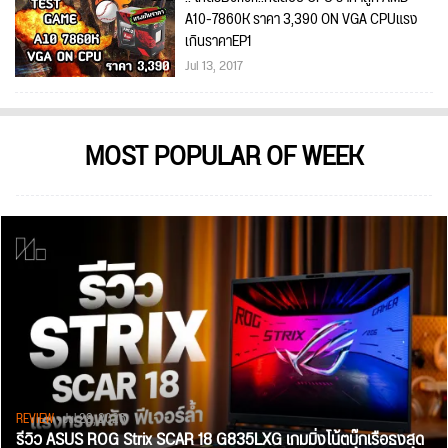
A10-7860K ราคา 3,390 ON VGA CPUแรง
เกินราคาEP1
Jul 13, 2017
MOST POPULAR OF WEEK
REVIEW
• Jul 28, 2026
รีวิว ASUS ROG Strix SCAR 18 G835LXG เกมมิ่งโน้ตบุ๊กเรือธงสุด