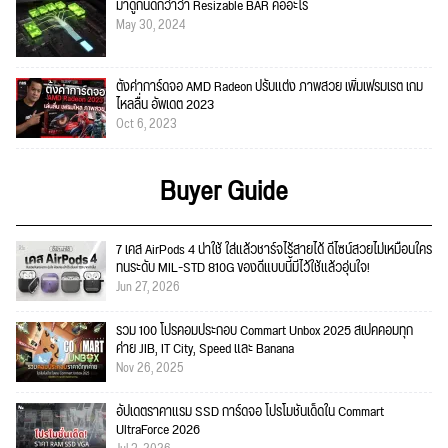
มาดูกันดีกว่าว่า Resizable BAR คืออะไร
May 30, 2024
ตั้งค่าการ์ดจอ AMD Radeon ปรับแต่ง ภาพสวย เพิ่มเฟรมเรต เกม
ไหลลื่น อัพเดต 2023
Oct 6, 2023
Buyer Guide
7 เคส AirPods 4 น่าใช้ ใส่แล้วชาร์จไร้สายได้ ดีไซน์สวยไม่เหมือนใคร
ทนระดับ MIL-STD 810G ของดีแบบนี้มีไว้ใช้แล้วอุ่นใจ!
Jun 27, 2026
รวม 100 โปรคอมประกอบ Commart Unbox 2025 สเปคคอมทุก
ค่าย JIB, IT City, Speed และ Banana
Nov 26, 2025
อัปเดตราคาแรม SSD การ์ดจอ โปรโมชั่นเด็ดใน Commart
UltraForce 2026