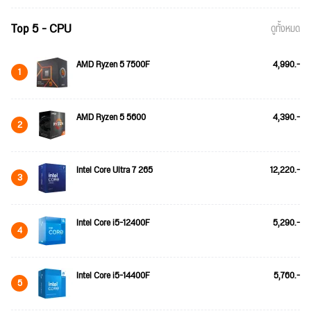
Top 5 - CPU
ดูทั้งหมด
AMD Ryzen 5 7500F
4,990.-
1
AMD Ryzen 5 5600
4,390.-
2
Intel Core Ultra 7 265
12,220.-
3
Intel Core i5-12400F
5,290.-
4
Intel Core i5-14400F
5,760.-
5