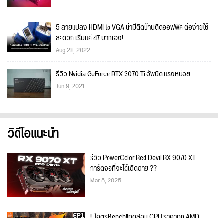
5 สายแปลง HDMI to VGA น่ามีติดบ้านติดออฟฟิศ ต่อง่ายใช้
สะดวก เริ่มแค่ 47 บาทเอง!
Aug 28, 2022
รีวิว Nvidia GeForce RTX 3070 Ti อัพนิด แรงหน่อย
Jun 9, 2021
วิดีโอแนะนำ
รีวิว PowerColor Red Devil RX 9070 XT
การ์ดจอที่จะได้เฉิดฉาย ??
Mar 5, 2025
!! โคตรBench!!ทดสอบ CPU ราคาถูก AMD