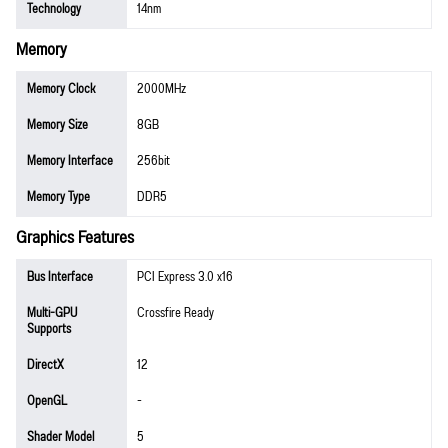
Technology
14nm
Memory
Memory Clock
2000MHz
Memory Size
8GB
Memory Interface
256bit
Memory Type
DDR5
Graphics Features
Bus Interface
PCI Express 3.0 x16
Multi-GPU
Crossfire Ready
Supports
DirectX
12
OpenGL
-
Shader Model
5