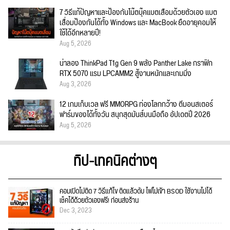
7 วิธีแก้ปัญหาและป้องกันโน๊ตบุ๊คแบตเสื่อมด้วยตัวเอง แบต
เสื่อมป้องกันได้ทั้ง Windows และ MacBook ยืดอายุคอมให้
ใช้ได้อีกหลายปี!
Aug 5, 2026
น่าลอง ThinkPad T1g Gen 9 พลัง Panther Lake กราฟิก
RTX 5070 แรม LPCAMM2 สู้งานหนักและเกมมิ่ง
Aug 3, 2026
12 เกมเก็บเวล ฟรี MMORPG ท่องโลกกว้าง ตีมอนสเตอร์
ฟาร์มของได้ทั้งวัน สนุกสุดมันส์บนมือถือ อัปเดตปี 2026
Aug 5, 2026
ทิป-เทคนิคต่างๆ
คอมเปิดไม่ติด 7 วิธีแก้ไข ติดแล้วดับ ไฟไม่เข้า BSOD ใช้งานไม่ได้
เช็คได้ด้วยตัวเองฟรี! ก่อนส่งร้าน
Dec 3, 2023