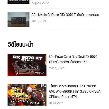
Aug 28, 2022
รีวิว Nvidia GeForce RTX 3070 Ti อัพนิด แรงหน่อย
Jun 9, 2021
วิดีโอแนะนำ
รีวิว PowerColor Red Devil RX 9070
XT การ์ดจอที่จะได้เฉิดฉาย ??
Mar 5, 2025
!! โคตรBench!!ทดสอบ CPU ราคาถูก
AMD A10-7860K ราคา 3,390 ON VGA
CPUแรงเกินราคาEP1
Jul 13, 2017