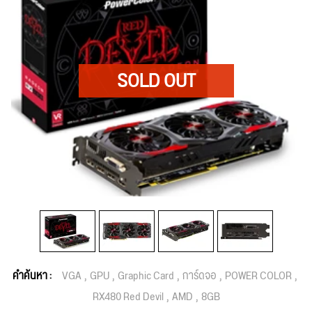
คำค้นหา :
VGA
GPU
Graphic Card
การ์ดจอ
POWER COLOR
RX480 Red Devil
AMD
8GB