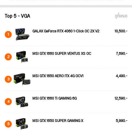
Top 5 - VGA
ดูทั้งหมด
GALAX GeForce RTX 4060 1-Click OC 2X V2
10,500.-
1
MSI GTX 1660 SUPER VENTUS XS OC
7,690.-
2
MSI GTX 1650 AERO ITX 4G OCV1
4,490.-
3
MSI GTX 1660 Ti GAMING 6G
12,590.-
4
MSI GTX 1650 SUPER GAMING X
5,990.-
5