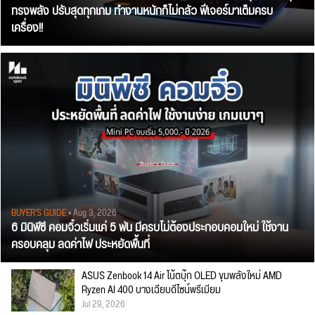
ทรงพลัง ปรับสุดทุกเกม ทำงานหนักก็ไม่กลัว ฟีเจอร์มาเต็มครบ
เครื่อง!!
BUYER'S GUIDE
• Aug 3, 2026
6 มินิพีซี คอมจิ๋วเริ่มแค่ 5 พัน มีครบไม่ต้องประกอบคอมใหม่ ใช้งาน
ครอบคลุม ลดค่าไฟ ประหยัดพื้นที่
ASUS Zenbook 14 Air โน้ตบุ๊ก OLED ขุมพลังใหม่ AMD
Ryzen AI 400 บางเฉียบดีไซน์พรีเมียม
Jul 29, 2026