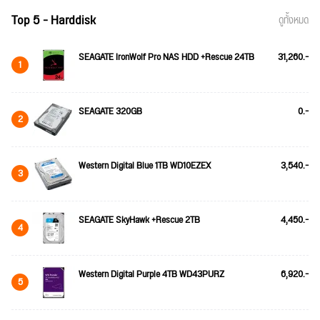
Top 5 - Harddisk
ดูทั้งหมด
SEAGATE IronWolf Pro NAS HDD +Rescue 24TB
31,260.-
1
SEAGATE 320GB
0.-
2
Western Digital Blue 1TB WD10EZEX
3,540.-
3
SEAGATE SkyHawk +Rescue 2TB
4,450.-
4
Western Digital Purple 4TB WD43PURZ
6,920.-
5