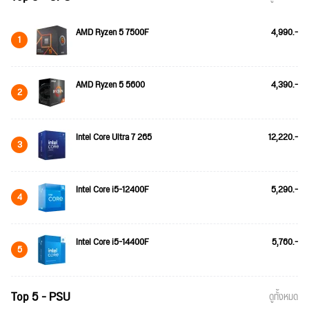
AMD Ryzen 5 7500F
4,990.-
1
AMD Ryzen 5 5600
4,390.-
2
Intel Core Ultra 7 265
12,220.-
3
Intel Core i5-12400F
5,290.-
4
Intel Core i5-14400F
5,760.-
5
Top 5 - PSU
ดูทั้งหมด