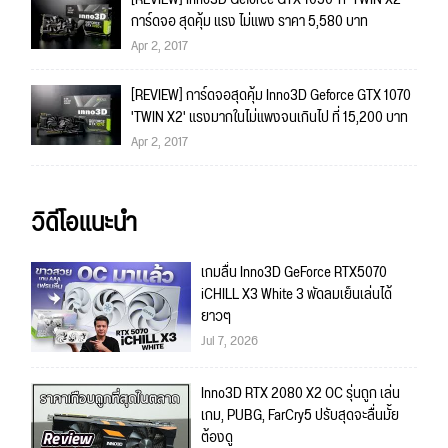
การ์ดจอ สุดคุ้ม แรง ไม่แพง ราคา 5,580 บาท
Apr 2, 2017
[REVIEW] การ์ดจอสุดคุ้ม Inno3D Geforce GTX 1070
'TWIN X2' แรงมากในไม่แพงจนเกินไป ที่ 15,200 บาท
Apr 2, 2017
วิดีโอแนะนำ
เกมลื่น Inno3D GeForce RTX5070
iCHILL X3 White 3 พัดลมเย็นเล่นได้
ยาวๆ
Jul 7, 2026
Inno3D RTX 2080 X2 OC รุ่นถูก เล่น
เกม, PUBG, FarCry5 ปรับสุดจะลื่นมั้ย
ต้องดู