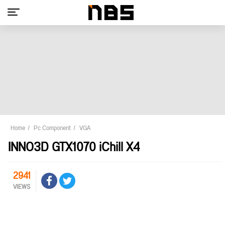
Home
Pc Component
VGA
INNO3D GTX1070 iChill X4
2941
VIEWS