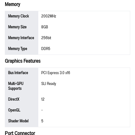
Memory
Memory Clock
2002MHz
Memory Size
8GB
Memory Interface
256bit
Memory Type
DDR5
Graphics Features
Bus Interface
PCI Express 3.0 x16
Multi-GPU
SLI Ready
Supports
DirectX
12
OpenGL
-
Shader Model
5
Port Connector