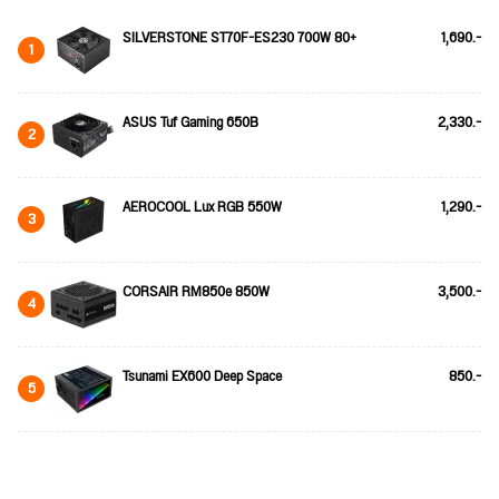
SILVERSTONE ST70F-ES230 700W 80+
1,690.-
1
ASUS Tuf Gaming 650B
2,330.-
2
AEROCOOL Lux RGB 550W
1,290.-
3
CORSAIR RM850e 850W
3,500.-
4
Tsunami EX600 Deep Space
850.-
5