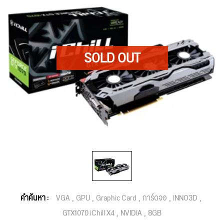
คำค้นหา :
VGA
GPU
Graphic Card
การ์ดจอ
INNO3D
GTX1070 iChill X4
NVIDIA
8GB