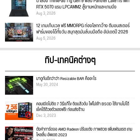
น่าลอง ThinkPad T1g Gen 9 พลัง Panther Lake กราฟิก
RTX 5070 แรม LPCAMM2 สู้งานหนักและเกมมิ่ง
Aug 3, 2026
12 เกมเก็บเวล ฟรี MMORPG ท่องโลกกว้าง ตีมอนสเตอร์
ฟาร์มของได้ทั้งวัน สนุกสุดมันส์บนมือถือ อัปเดตปี 2026
Aug 5, 2026
ทิป-เทคนิคต่างๆ
มาดูกันดีกว่าว่า Resizable BAR คืออะไร
May 30, 2024
คอมเปิดไม่ติด 7 วิธีแก้ไข ติดแล้วดับ ไฟไม่เข้า BSOD ใช้งานไม่ได้
เช็คได้ด้วยตัวเองฟรี! ก่อนส่งร้าน
Dec 3, 2023
ตั้งค่าการ์ดจอ AMD Radeon ปรับแต่ง ภาพสวย เพิ่มเฟรมเรต เกม
ไหลลื่น อัพเดต 2023