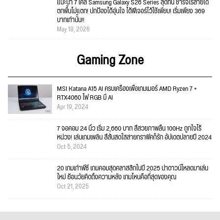
แนะนำ 7 เคส Samsung Galaxy S26 Series สุดทน ชาร์จไร้สายได้
ตกพื้นไม่แตก! ปกป้องได้อุ่นใจ ได้ฟีเจอร์ไว้ใช้เพียบ! เริ่มเพียง 369
บาทเท่านั้น!!
May 18, 2026
Gaming Zone
MSI Katana A15 AI ครบเครื่องเพื่อเกมเมอร์ AMD Ryzen 7 +
RTX4060 ไฟ RGB มี AI
Apr 19, 2024
7 จอคอม 24 นิ้ว เริ่ม 2,660 บาท สีสวยภาพลื่น 100Hz ถูกใจไร้
หน่วง! เล่นเกมเพลิน สีสันสดใสสายกราฟิคก็รัก อัปเดตปลายปี 2024
Oct 5, 2024
20 เกมเก่าพีซี เกมคอมสุดคลาสสิกในปี 2025 น่าดาวน์โหลดมาเล่น
ใหม่ ย้อนวัยคิดถึงความหลัง เกมไหนคือที่สุดของคุณ
Oct 21, 2025