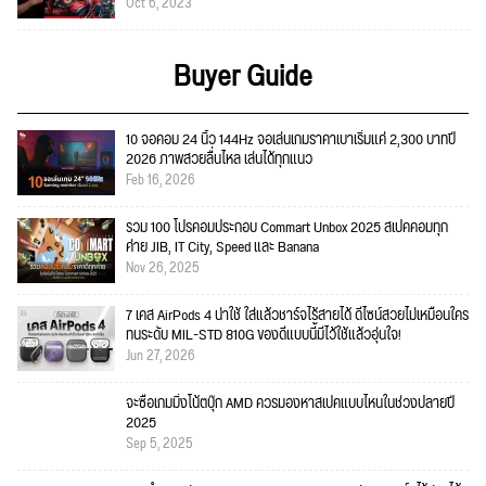
Oct 6, 2023
Buyer Guide
10 จอคอม 24 นิ้ว 144Hz จอเล่นเกมราคาเบาเริ่มแค่ 2,300 บาทปี
2026 ภาพสวยลื่นไหล เล่นได้ทุกแนว
Feb 16, 2026
รวม 100 โปรคอมประกอบ Commart Unbox 2025 สเปคคอมทุก
ค่าย JIB, IT City, Speed และ Banana
Nov 26, 2025
7 เคส AirPods 4 น่าใช้ ใส่แล้วชาร์จไร้สายได้ ดีไซน์สวยไม่เหมือนใคร
ทนระดับ MIL-STD 810G ของดีแบบนี้มีไว้ใช้แล้วอุ่นใจ!
Jun 27, 2026
จะซื้อเกมมิ่งโน้ตบุ๊ก AMD ควรมองหาสเปคแบบไหนในช่วงปลายปี
2025
Sep 5, 2025