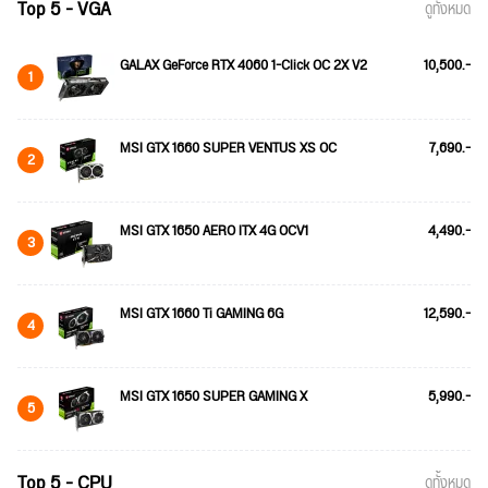
Top 5 - VGA
ดูทั้งหมด
GALAX GeForce RTX 4060 1-Click OC 2X V2
10,500.-
1
MSI GTX 1660 SUPER VENTUS XS OC
7,690.-
2
MSI GTX 1650 AERO ITX 4G OCV1
4,490.-
3
MSI GTX 1660 Ti GAMING 6G
12,590.-
4
MSI GTX 1650 SUPER GAMING X
5,990.-
5
Top 5 - CPU
ดูทั้งหมด