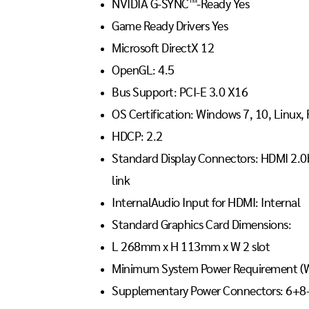
NVIDIA G-SYNC™-Ready Yes
Game Ready Drivers Yes
Microsoft DirectX 12
OpenGL: 4.5
Bus Support: PCI-E 3.0 X16
OS Certification: Windows 7, 10, Linux
HDCP: 2.2
Standard Display Connectors: HDMI 2.0b,
link
InternalAudio Input for HDMI: Internal
Standard Graphics Card Dimensions:
L 268mm x H 113mm x W 2 slot
Minimum System Power Requirement (W
Supplementary Power Connectors: 6+8-