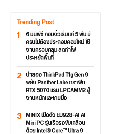
Trending Post
6 มินิพีซี คอมจิ๋วเริ่มแค่ 5 พัน มี
ครบไม่ต้องประกอบคอมใหม่ ใช้
งานครอบคลุม ลดค่าไฟ
ประหยัดพื้นที่
น่าลอง ThinkPad T1g Gen 9
พลัง Panther Lake กราฟิก
RTX 5070 แรม LPCAMM2 สู้
งานหนักและเกมมิ่ง
MINIX เปิดตัว EU928-AI AI
Mini PC รุ่นเรือธงขับเคลื่อน
ด้วย Intel® Core™ Ultra 9