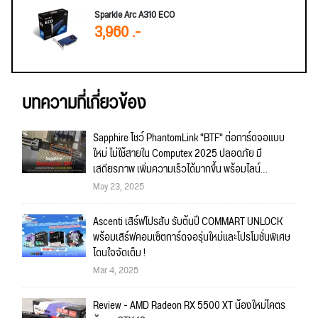
Sparkle Arc A310 ECO
3,960 .-
บทความที่เกี่ยวข้อง
Sapphire โชว์ PhantomLink "BTF" ต่อการ์ดจอแบบ
ใหม่ ไม่ใช้สายใน Computex 2025 ปลอดภัย มี
เสถียรภาพ เพิ่มความเร็วได้มากขึ้น พร้อมไลน์
เมนบอร์ดและการ์ดจอรุ่นใหม่
May 23, 2025
Ascenti เสิร์ฟโปรสับ รับต้นปี COMMART UNLOCK
พร้อมเสิร์ฟคอมเซ็ตการ์ดจอรุ่นใหม่และโปรโมชั่นพิเศษ
โดนใจจัดเต็ม !
Mar 4, 2025
Review - AMD Radeon RX 5500 XT น้องใหม่โคตร