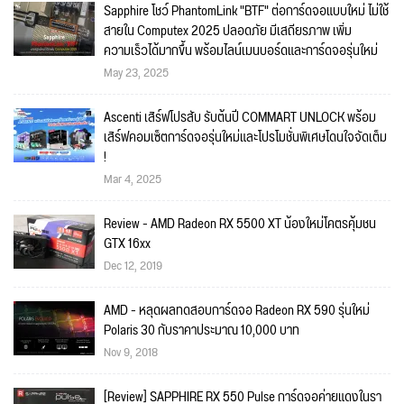
Sapphire โชว์ PhantomLink "BTF" ต่อการ์ดจอแบบใหม่ ไม่ใช้
สายใน Computex 2025 ปลอดภัย มีเสถียรภาพ เพิ่ม
ความเร็วได้มากขึ้น พร้อมไลน์เมนบอร์ดและการ์ดจอรุ่นใหม่
May 23, 2025
Ascenti เสิร์ฟโปรสับ รับต้นปี COMMART UNLOCK พร้อม
เสิร์ฟคอมเซ็ตการ์ดจอรุ่นใหม่และโปรโมชั่นพิเศษโดนใจจัดเต็ม
!
Mar 4, 2025
Review - AMD Radeon RX 5500 XT น้องใหม่โคตรคุ้มชน
GTX 16xx
Dec 12, 2019
AMD - หลุดผลทดสอบการ์ดจอ Radeon RX 590 รุ่นใหม่
Polaris 30 กับราคาประมาณ 10,000 บาท
Nov 9, 2018
[Review] SAPPHIRE RX 550 Pulse การ์ดจอค่ายแดงในรา