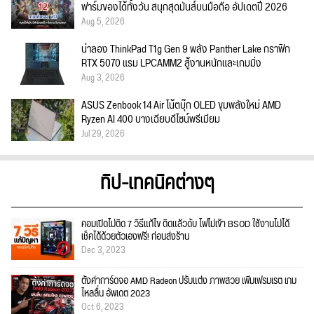
ฟาร์มของได้ทั้งวัน สนุกสุดมันส์บนมือถือ อัปเดตปี 2026
Aug 5, 2026
น่าลอง ThinkPad T1g Gen 9 พลัง Panther Lake กราฟิก
RTX 5070 แรม LPCAMM2 สู้งานหนักและเกมมิ่ง
Aug 3, 2026
ASUS Zenbook 14 Air โน้ตบุ๊ก OLED ขุมพลังใหม่ AMD
Ryzen AI 400 บางเฉียบดีไซน์พรีเมียม
Jul 29, 2026
ทิป-เทคนิคต่างๆ
คอมเปิดไม่ติด 7 วิธีแก้ไข ติดแล้วดับ ไฟไม่เข้า BSOD ใช้งานไม่ได้
เช็คได้ด้วยตัวเองฟรี! ก่อนส่งร้าน
Dec 3, 2023
ตั้งค่าการ์ดจอ AMD Radeon ปรับแต่ง ภาพสวย เพิ่มเฟรมเรต เกม
ไหลลื่น อัพเดต 2023
Oct 6, 2023