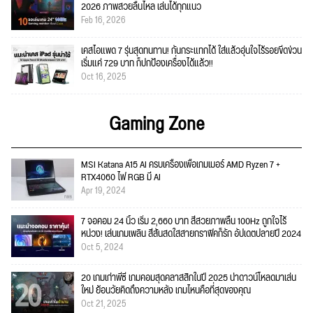
2026 ภาพสวยลื่นไหล เล่นได้ทุกแนว
Feb 16, 2026
เคสไอแพด 7 รุ่นสุดทนทาน! กันกระแทกได้ ใส่แล้วอุ่นใจไร้รอยขีดข่วน
เริ่มแค่ 729 บาท ก็ปกป้องเครื่องได้แล้ว!!
Oct 16, 2025
Gaming Zone
MSI Katana A15 AI ครบเครื่องเพื่อเกมเมอร์ AMD Ryzen 7 +
RTX4060 ไฟ RGB มี AI
Apr 19, 2024
7 จอคอม 24 นิ้ว เริ่ม 2,660 บาท สีสวยภาพลื่น 100Hz ถูกใจไร้
หน่วง! เล่นเกมเพลิน สีสันสดใสสายกราฟิคก็รัก อัปเดตปลายปี 2024
Oct 5, 2024
20 เกมเก่าพีซี เกมคอมสุดคลาสสิกในปี 2025 น่าดาวน์โหลดมาเล่น
ใหม่ ย้อนวัยคิดถึงความหลัง เกมไหนคือที่สุดของคุณ
Oct 21, 2025