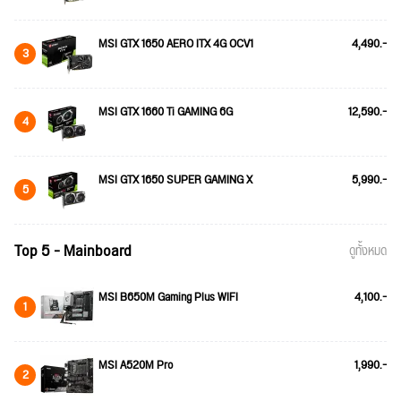
MSI GTX 1650 AERO ITX 4G OCV1
4,490.-
3
MSI GTX 1660 Ti GAMING 6G
12,590.-
4
MSI GTX 1650 SUPER GAMING X
5,990.-
5
Top 5 - Mainboard
ดูทั้งหมด
MSI B650M Gaming Plus WIFI
4,100.-
1
MSI A520M Pro
1,990.-
2