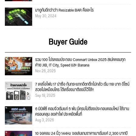
มาดูกันดีกว่าว่า Resizable BAR คืออะไร
May 30, 2024
Buyer Guide
รวม 100 โปรคอมประกอบ Commart Unbox 2025 สเปคคอมทุก
ค่าย JIB, IT City, Speed และ Banana
Nov 26, 2025
7 เคสไอโฟน 17 น่าซื้อ กันกระแทกดีตกตึกไม่กลัว เริ่ม 118 บาท ดีไซน์
สวยไม่เหมือนใคร ได้เครื่องมาต้องมีไว้ใช้!!
Sep 18, 2025
6 มินิพีซี คอมจิ๋วเริ่มแค่ 5 พัน มีครบไม่ต้องประกอบคอมใหม่ ใช้งาน
ครอบคลุม ลดค่าไฟ ประหยัดพื้นที่
Aug 3, 2026
10 จอคอม 24 นิ้ว 144Hz จอเล่นเกมราคาเบาเริ่มแค่ 2,300 บาทปี