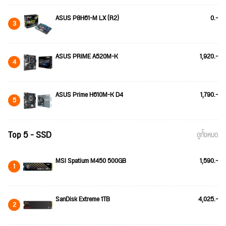
ASUS P8H61-M LX (R2)
0.-
3
ASUS PRIME A520M-K
1,920.-
4
ASUS Prime H610M-K D4
1,790.-
5
Top 5 - SSD
ดูทั้งหมด
MSI Spatium M450 500GB
1,590.-
1
SanDisk Extreme 1TB
4,025.-
2